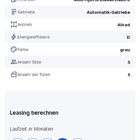
Advanced Soundsystem
Getriebe
Automatik-Getriebe
Pack Night
Ausstattung AMG Line
Antrieb
Allrad
Pack AMG Line Premium
Energieeffizienz
D
Pack Night
Farbe
grau
Ausstattung AMG Line
Anzahl Sitze
5
Pack Fahrassistenz Plus
Anzahl der Türen
5
Pack Winter
Leasing berechnen
Laufzeit in Monaten