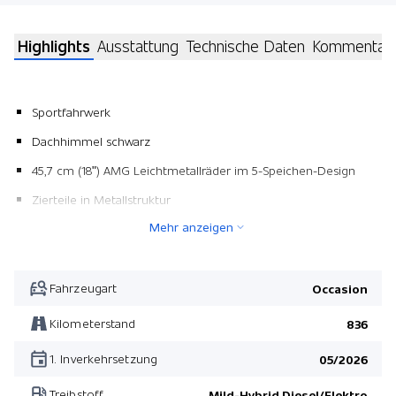
Highlights
Ausstattung
Technische Daten
Kommentar
Sportfahrwerk
Dachhimmel schwarz
45,7 cm (18") AMG Leichtmetallräder im 5-Speichen-Design
Zierteile in Metallstruktur
Mehr anzeigen
Mittelkonsole in Metall/Stoff
Pack Fahrassistenz Plus
Pack AMG Line Premium
Fahrzeugart
Occasion
selenitgrau metallic
Kilometerstand
836
Pack Winter
1. Inverkehrsetzung
05/2026
Pack Air-Balance
Treibstoff
Mild-Hybrid Diesel/Elektro