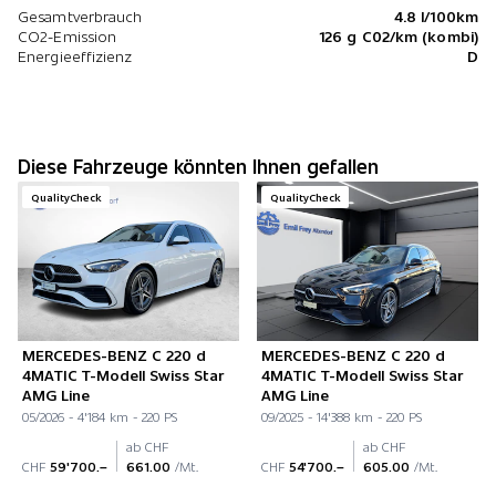
Gesamtverbrauch
4.8 l/100km
CO2-Emission
126 g C02/km (kombi)
Energieeffizienz
D
Diese Fahrzeuge könnten Ihnen gefallen
QualityCheck
QualityCheck
MERCEDES-BENZ C 220 d
MERCEDES-BENZ C 220 d
4MATIC T-Modell Swiss Star
4MATIC T-Modell Swiss Star
AMG Line
AMG Line
05/2026 - 4'184 km - 220 PS
09/2025 - 14'388 km - 220 PS
ab CHF
ab CHF
CHF
59'700.–
661.00
/Mt.
CHF
54'700.–
605.00
/Mt.