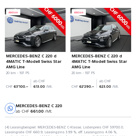
Aktion
Aktion
MERCEDES-BENZ C 220 d
MERCEDES-BENZ C 220 d
4MATIC T-Modell Swiss Star
4MATIC T-Modell Swiss Star
AMG Line
AMG Line
20 km - 197 PS
20 km - 197 PS
ab CHF
ab CHF
CHF
63'100.–
613.00
/Mt.
CHF
62'290.–
623.00
/Mt.
MERCEDES-BENZ C 220
Probefahrt
ab CHF
661.00
/Mt.
(4) Leasingbeispiel: MERCEDES-BENZ C-Klasse, Listenpreis CHF 59700.0,
Leasingrate CHF 660.9, Leasingzins 3.99 %, eff. Leasingzins 4.06 %,