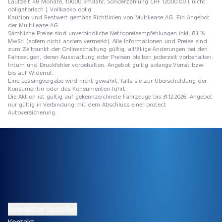
Laufzeit 48 Monate, 10000 km/Jahr, Sonderzahlung CHF 12000.00 ( nicht
obligatorisch ), Vollkasko oblig.
Kaution und Restwert gemäss Richtlinien von Multilease AG. Ein Angebot
der MultiLease AG.
Sämtliche Preise sind unverbindliche Nettopreisempfehlungen inkl. 8,1 %
MwSt. (sofern nicht anders vermerkt). Alle Informationen und Preise sind
zum Zeitpunkt der Onlineschaltung gültig, allfällige Änderungen bei den
Fahrzeugen, deren Ausstattung oder Preisen bleiben jederzeit vorbehalten.
Irrtum und Druckfehler vorbehalten. Angebot gültig solange Vorrat bzw.
bis auf Widerruf.
Eine Leasingvergabe wird nicht gewährt, falls sie zur Überschuldung der
Konsumentin oder des Konsumenten führt.
Die Aktion ist gültig auf gekennzeichnete Fahrzeuge bis 31.12.2026. Angebot
nur gültig in Verbindung mit dem Abschluss einer protect
Autoversicherung.
Newsletter bestellen
Kontakt