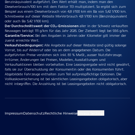
Benzinäquivalent aufgeführt. Den Wert erhält man, indem man den
Dieselverbrauch/100 km mit dem Faktor 113 multipliziert. So ergibt sich zum
Beispiel aus einem Dieselverbrauch von 4,8 l/100 km ein Ba von 5,42 1/100 km.
Schreibweise auf dieser Website Mix-Verbrauch 4,8 1/100 km (Benzinäquivalent
oder auch Ba 5,42 1/100 km).
Der Durchschnittswert der CO₂-Emissionen
aller in der Schweiz verkauften
Neuwagen beträgt 111 g/km für das Jahr 2026. Der Zielwert liegt bei 93.6 g/km.
Garantie/Service:
Bei den Angaben in Jahren oder Kilometer gilt immer der
zuerst erreichte Wert.
Verkaufsbedingungen:
Alle Angebote auf dieser Website sind gültig solange
Vorrat, bis auf Widerruf oder bis an dem angegebenen Datum. Die
aufgeführten Preise verstehen sich inkl. 8.1 % MwSt., ausser Nutzfahrzeuge.
Irrtümer, Änderungen bei Preisen, Modellen, Ausstattungen und
Verkaufsaktionen bleiben vorbehalten. Eine Leasingvergabe wird nicht gewährt,
falls sie zur Überschuldung der Konsumentin oder des Konsumenten führt.
Abgebildete Fahrzeuge enthalten zum Teil aufpreispflichtige Optionen. Die
Vollkaskoversicherung ist bei sämtlichen Leasingangeboten obligatorisch, aber
nicht inbegriffen. Die Anzahlung ist bei Leasingangeboten nicht obligatorisch.
Impressum
Datenschutz
Rechtliche Hinweise
Privacy Settings