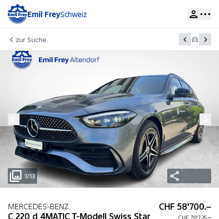
Emil Frey
Schweiz
zur Suche
1/13
CHF 58'700.–
MERCEDES-BENZ
C 220 d 4MATIC T-Modell Swiss Star
CHF 78'726.–