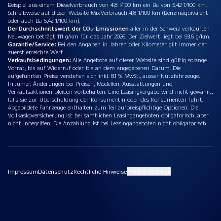
Beispiel aus einem Dieselverbrauch von 4,8 l/100 km ein Ba von 5,42 1/100 km.
Schreibweise auf dieser Website Mix-Verbrauch 4,8 1/100 km (Benzinäquivalent
oder auch Ba 5,42 1/100 km).
Der Durchschnittswert der CO₂-Emissionen
aller in der Schweiz verkauften
Neuwagen beträgt 111 g/km für das Jahr 2026. Der Zielwert liegt bei 93.6 g/km.
Garantie/Service:
Bei den Angaben in Jahren oder Kilometer gilt immer der
zuerst erreichte Wert.
Verkaufsbedingungen:
Alle Angebote auf dieser Website sind gültig solange
Vorrat, bis auf Widerruf oder bis an dem angegebenen Datum. Die
aufgeführten Preise verstehen sich inkl. 8.1 % MwSt., ausser Nutzfahrzeuge.
Irrtümer, Änderungen bei Preisen, Modellen, Ausstattungen und
Verkaufsaktionen bleiben vorbehalten. Eine Leasingvergabe wird nicht gewährt,
falls sie zur Überschuldung der Konsumentin oder des Konsumenten führt.
Abgebildete Fahrzeuge enthalten zum Teil aufpreispflichtige Optionen. Die
Vollkaskoversicherung ist bei sämtlichen Leasingangeboten obligatorisch, aber
nicht inbegriffen. Die Anzahlung ist bei Leasingangeboten nicht obligatorisch.
Impressum
Datenschutz
Rechtliche Hinweise
Privacy Settings