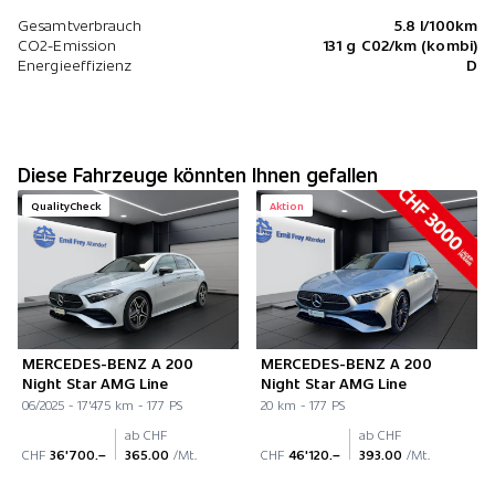
Gesamtverbrauch
5.8 l/100km
CO2-Emission
131 g C02/km (kombi)
Energieeffizienz
D
Diese Fahrzeuge könnten Ihnen gefallen
QualityCheck
Aktion
MERCEDES-BENZ A 200
MERCEDES-BENZ A 200
Night Star AMG Line
Night Star AMG Line
06/2025 - 17'475 km - 177 PS
20 km - 177 PS
ab CHF
ab CHF
CHF
36'700.–
365.00
/Mt.
CHF
46'120.–
393.00
/Mt.