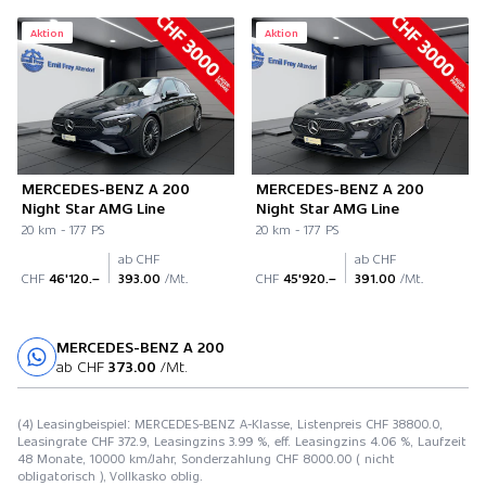
Aktion
Aktion
MERCEDES-BENZ A 200
MERCEDES-BENZ A 200
Night Star AMG Line
Night Star AMG Line
20 km - 177 PS
20 km - 177 PS
ab CHF
ab CHF
CHF
46'120.–
393.00
/Mt.
CHF
45'920.–
391.00
/Mt.
MERCEDES-BENZ A 200
Probefahrt
ab CHF
373.00
/Mt.
(4) Leasingbeispiel: MERCEDES-BENZ A-Klasse, Listenpreis CHF 38800.0,
Leasingrate CHF 372.9, Leasingzins 3.99 %, eff. Leasingzins 4.06 %, Laufzeit
48 Monate, 10000 km/Jahr, Sonderzahlung CHF 8000.00 ( nicht
obligatorisch ), Vollkasko oblig.