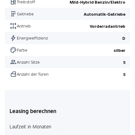
Treibstoff
Mild-Hybrid Benzin/Elektro
Verkehrszeichen Assistent
Getriebe
Automatik-Getriebe
Apple Car Play/ Android Auto
Pack Fahrassistenz
Antrieb
Vorderradantrieb
AMG Line Premium
Energieeffizienz
D
Pack Winter
Farbe
silber
Pack Fahrassistenz
Anzahl Sitze
5
Anzahl der Türen
5
Leasing berechnen
Laufzeit in Monaten