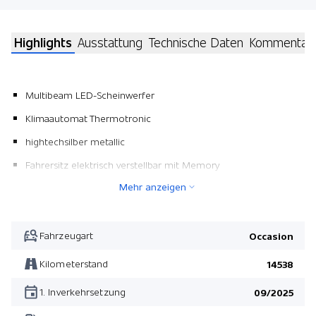
Highlights
Ausstattung
Technische Daten
Kommentar
Multibeam LED-Scheinwerfer
Klimaautomat Thermotronic
hightechsilber metallic
Fahrersitz elektrisch verstellbar mit Memory
Mehr anzeigen
Pack Winter
AMG Line Premium
Lenkradheizung
Fahrzeugart
Occasion
Zierteile in Aluminium mit Längsschliff
Kilometerstand
14538
Leichtmetallräder 19" AMG Vielspeichen schwarz
1. Inverkehrsetzung
09/2025
Beifahrersitz elektrisch verstellbar mit Memory