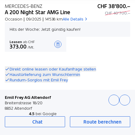
CHF 38'800.–
MERCEDES-BENZ
A 200 Night Star AMG Line
CHF 40'700.–
Occasion | 09/2025 | 14'538 km
Alle Details
Hits der Woche: Jetzt günstig kaufen!
Leasen
ab CHF
373.00
/Mt.
Angebot zusammenstellen
Direkt online leasen oder Kaufanfrage stellen
Haustürlieferung zum Wunschtermin
Rundum-Sorglos mit Emil Frey
Emil Frey AG Altendorf
Breitenstrasse 18/20
8852 Altendorf
4.5
bei Google
Chat
Route berechnen