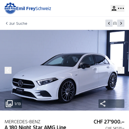
Emil Frey
Schweiz
zur Suche
1/13
CHF 27'900.–
MERCEDES-BENZ
A 180 Night Star AMG Line
CHF 54'120.–