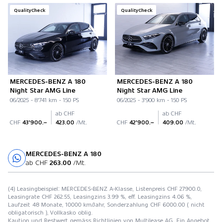
QualityCheck
QualityCheck
MERCEDES-BENZ A 180
MERCEDES-BENZ A 180
Night Star AMG Line
Night Star AMG Line
06/2025 - 8'741 km - 150 PS
06/2025 - 3'900 km - 150 PS
ab CHF
ab CHF
CHF
43'900.–
423.00
/Mt.
CHF
42'900.–
409.00
/Mt.
MERCEDES-BENZ A 180
Probefahrt
ab CHF
263.00
/Mt.
(4) Leasingbeispiel: MERCEDES-BENZ A-Klasse, Listenpreis CHF 27900.0,
Leasingrate CHF 262.55, Leasingzins 3.99 %, eff. Leasingzins 4.06 %,
Laufzeit 48 Monate, 10000 km/Jahr, Sonderzahlung CHF 6000.00 ( nicht
obligatorisch ), Vollkasko oblig.
Kaution und Restwert gemäss Richtlinien von Multilease AG. Ein Angebot