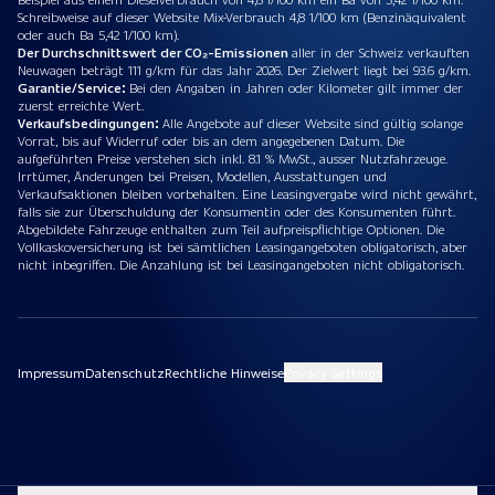
Schreibweise auf dieser Website Mix-Verbrauch 4,8 1/100 km (Benzinäquivalent
oder auch Ba 5,42 1/100 km).
Der Durchschnittswert der CO₂-Emissionen
aller in der Schweiz verkauften
Neuwagen beträgt 111 g/km für das Jahr 2026. Der Zielwert liegt bei 93.6 g/km.
Garantie/Service:
Bei den Angaben in Jahren oder Kilometer gilt immer der
zuerst erreichte Wert.
Verkaufsbedingungen:
Alle Angebote auf dieser Website sind gültig solange
Vorrat, bis auf Widerruf oder bis an dem angegebenen Datum. Die
aufgeführten Preise verstehen sich inkl. 8.1 % MwSt., ausser Nutzfahrzeuge.
Irrtümer, Änderungen bei Preisen, Modellen, Ausstattungen und
Verkaufsaktionen bleiben vorbehalten. Eine Leasingvergabe wird nicht gewährt,
falls sie zur Überschuldung der Konsumentin oder des Konsumenten führt.
Abgebildete Fahrzeuge enthalten zum Teil aufpreispflichtige Optionen. Die
Vollkaskoversicherung ist bei sämtlichen Leasingangeboten obligatorisch, aber
nicht inbegriffen. Die Anzahlung ist bei Leasingangeboten nicht obligatorisch.
Impressum
Datenschutz
Rechtliche Hinweise
Privacy Settings