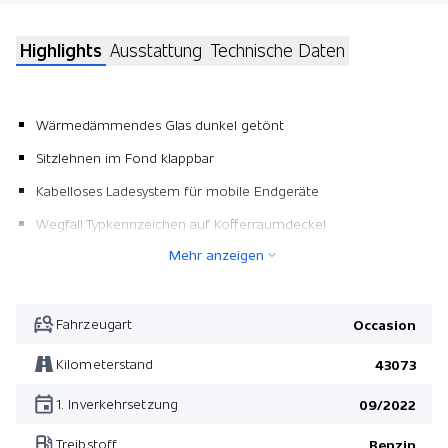
Highlights
Ausstattung
Technische Daten
Wärmedämmendes Glas dunkel getönt
Sitzlehnen im Fond klappbar
Kabelloses Ladesystem für mobile Endgeräte
Wegfall Typkennzeichen auf Kofferraumdeckel
Mehr anzeigen
Licht- und Sicht-Paket
Park-Paket mit 360°-Kamera
Verkehrszeichen-Assistent
Fahrzeugart
Occasion
Sondermodell Edition 2020
Kilometerstand
43073
Konnektivitäts-Paket
1. Inverkehrsetzung
09/2022
AMG Line Interieur
Treibstoff
Benzin