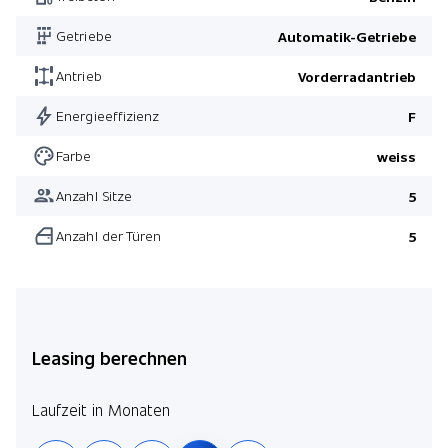
Advanced Soundsystem
Getriebe
Automatik-Getriebe
Head-up-Display
Premium Plus Paket
Antrieb
Vorderradantrieb
Fahrassistenz-Paket
Energieeffizienz
F
Spiegel-Paket
Farbe
weiss
Sondermodell Edition 2020
Anzahl Sitze
5
Premium Plus Paket
Anzahl der Türen
5
Park-Paket mit 360°-Kamera
Fahrassistenz-Paket
Spiegel-Paket
Leasing berechnen
Laufzeit in Monaten