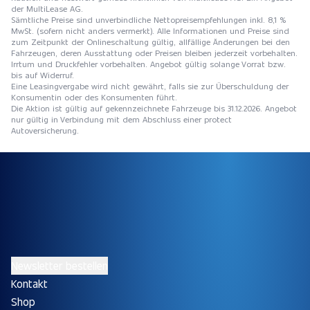
der MultiLease AG.
Sämtliche Preise sind unverbindliche Nettopreisempfehlungen inkl. 8,1 %
MwSt. (sofern nicht anders vermerkt). Alle Informationen und Preise sind
zum Zeitpunkt der Onlineschaltung gültig, allfällige Änderungen bei den
Fahrzeugen, deren Ausstattung oder Preisen bleiben jederzeit vorbehalten.
Irrtum und Druckfehler vorbehalten. Angebot gültig solange Vorrat bzw.
bis auf Widerruf.
Eine Leasingvergabe wird nicht gewährt, falls sie zur Überschuldung der
Konsumentin oder des Konsumenten führt.
Die Aktion ist gültig auf gekennzeichnete Fahrzeuge bis 31.12.2026. Angebot
nur gültig in Verbindung mit dem Abschluss einer protect
Autoversicherung.
Newsletter bestellen
Kontakt
Shop