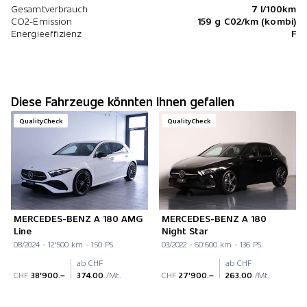
Gesamtverbrauch
7 l/100km
CO2-Emission
159 g C02/km (kombi)
Energieeffizienz
F
Diese Fahrzeuge könnten Ihnen gefallen
QualityCheck
QualityCheck
MERCEDES-BENZ A 180 AMG
MERCEDES-BENZ A 180
Line
Night Star
08/2024 - 12'500 km - 150 PS
03/2022 - 60'600 km - 136 PS
ab CHF
ab CHF
CHF
38'900.–
374.00
/Mt.
CHF
27'900.–
263.00
/Mt.