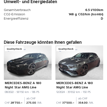
Umwelt- und Energiedaten
Gesamtverbrauch
6.5 l/100km
CO2-Emission
148 g C02/km (kombi)
Energieeffizienz
D
Diese Fahrzeuge könnten Ihnen gefallen
QualityCheck
QualityCheck
MERCEDES-BENZ A 180
MERCEDES-BENZ A 180
Night Star AMG Line
Night Star AMG Line
08/2022 - 56'150 km - 136 PS
12/2024 - 35'652 km - 150 PS
ab CHF
ab CHF
CHF
28'750.–
275.00
/Mt.
CHF
37'500.–
354.00
/Mt.