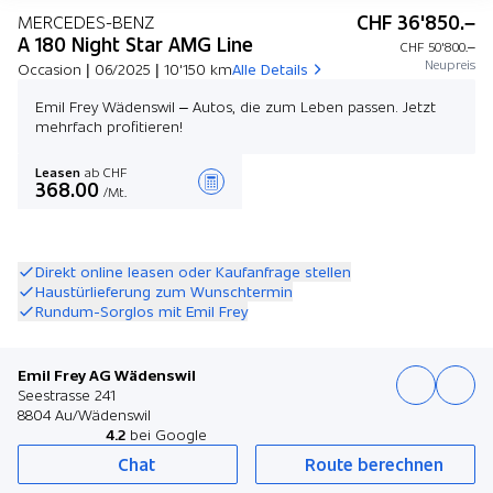
CHF 36'850.–
MERCEDES-BENZ
A 180 Night Star AMG Line
CHF 50'800.–
Neupreis
Occasion | 06/2025 | 10'150 km
Alle Details
Emil Frey Wädenswil – Autos, die zum Leben passen. Jetzt
mehrfach profitieren!
Leasen
ab CHF
368.00
/Mt.
Angebot zusammenstellen
Direkt online leasen oder Kaufanfrage stellen
Haustürlieferung zum Wunschtermin
Rundum-Sorglos mit Emil Frey
Emil Frey AG Wädenswil
Seestrasse 241
8804 Au/Wädenswil
4.2
bei Google
Chat
Route berechnen