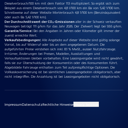
Dieselverbrauch/100 km mit dem Faktor 113 multipliziert. So ergibt sich zum
Beispiel aus einem Dieselverbrauch von 4,8 l/100 km ein Ba von 5,42 1/100 km.
Schreibweise auf dieser Website Mix-Verbrauch 4,8 1/100 km (Benzinäquivalent
oder auch Ba 5,42 1/100 km).
Der Durchschnittswert der CO₂-Emissionen
aller in der Schweiz verkauften
Neuwagen beträgt 111 g/km für das Jahr 2026. Der Zielwert liegt bei 93.6 g/km.
Garantie/Service:
Bei den Angaben in Jahren oder Kilometer gilt immer der
zuerst erreichte Wert.
Verkaufsbedingungen:
Alle Angebote auf dieser Website sind gültig solange
Vorrat, bis auf Widerruf oder bis an dem angegebenen Datum. Die
aufgeführten Preise verstehen sich inkl. 8.1 % MwSt., ausser Nutzfahrzeuge.
Irrtümer, Änderungen bei Preisen, Modellen, Ausstattungen und
Verkaufsaktionen bleiben vorbehalten. Eine Leasingvergabe wird nicht gewährt,
falls sie zur Überschuldung der Konsumentin oder des Konsumenten führt.
Abgebildete Fahrzeuge enthalten zum Teil aufpreispflichtige Optionen. Die
Vollkaskoversicherung ist bei sämtlichen Leasingangeboten obligatorisch, aber
nicht inbegriffen. Die Anzahlung ist bei Leasingangeboten nicht obligatorisch.
Impressum
Datenschutz
Rechtliche Hinweise
Privacy Settings