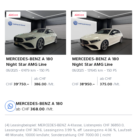
Aktion
Aktion
MERCEDES-BENZ A 180
MERCEDES-BENZ A 180
Night Star AMG Line
Night Star AMG Line
06/2025 - 6'479 km - 150 PS
06/2025 - 13'645 km - 150 PS
ab CHF
ab CHF
CHF
39'750.–
386.00
/Mt.
CHF
38'950.–
375.00
/Mt.
MERCEDES-BENZ A 180
Probefahrt
ab CHF
368.00
/Mt.
(4) Leasingbeispiel: MERCEDES-BENZ A-Klasse, Listenpreis CHF 36850.0,
Leasingrate CHF 367.6, Leasingzins 3.99 %, eff. Leasingzins 4.06 %, Laufzeit
48 Monate, 10000 km/Jahr, Sonderzahlung CHF 7000.00 ( nicht