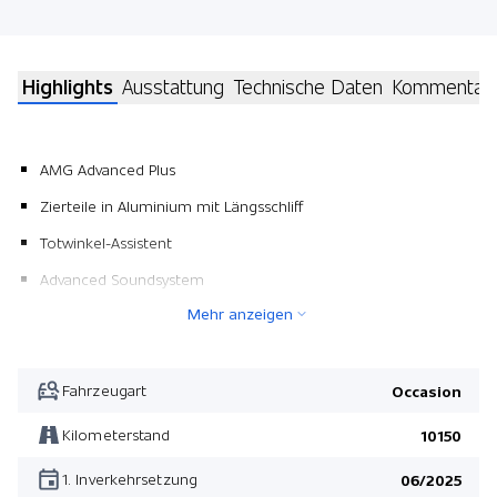
Highlights
Ausstattung
Technische Daten
Kommentar
AMG Advanced Plus
Zierteile in Aluminium mit Längsschliff
Totwinkel-Assistent
Advanced Soundsystem
Mehr anzeigen
Klimaautomat Thermotronic
AMG Line Advanced Plus
Umfeldbeleuchtung mit Projektion des Markenlogos
Fahrzeugart
Occasion
Apple Car Play/ Android Auto
Kilometerstand
10150
polarweiss uni
1. Inverkehrsetzung
06/2025