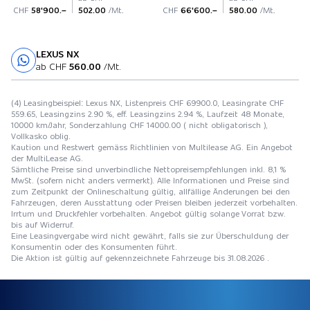
CHF
58'900.–
502.00
/Mt.
CHF
66'600.–
580.00
/Mt.
LEXUS NX
Probefahrt
ab CHF
560.00
/Mt.
(4) Leasingbeispiel: Lexus NX, Listenpreis CHF 69900.0, Leasingrate CHF
559.65, Leasingzins 2.90 %, eff. Leasingzins 2.94 %, Laufzeit 48 Monate,
10000 km/Jahr, Sonderzahlung CHF 14000.00 ( nicht obligatorisch ),
Vollkasko oblig.
Kaution und Restwert gemäss Richtlinien von Multilease AG. Ein Angebot
der MultiLease AG.
Sämtliche Preise sind unverbindliche Nettopreisempfehlungen inkl. 8,1 %
MwSt. (sofern nicht anders vermerkt). Alle Informationen und Preise sind
zum Zeitpunkt der Onlineschaltung gültig, allfällige Änderungen bei den
Fahrzeugen, deren Ausstattung oder Preisen bleiben jederzeit vorbehalten.
Irrtum und Druckfehler vorbehalten. Angebot gültig solange Vorrat bzw.
bis auf Widerruf.
Eine Leasingvergabe wird nicht gewährt, falls sie zur Überschuldung der
Konsumentin oder des Konsumenten führt.
Die Aktion ist gültig auf gekennzeichnete Fahrzeuge bis 31.08.2026 .