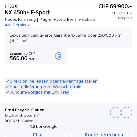
CHF 69'900.–
LEXUS
NX 450h+ F-Sport
CHF 81'900.–
Neupreis
Neues Fahrzeug | Plug-in-Hybrid Benzin/Elektro
Alle Details
Lexus Serviceaktivierte Garantie 15 Jahre oder 250'000 km
(ab 1. Inv.)
Leasen
ab CHF
560.00
/Mt.
Angebot zusammenstellen
Direkt online leasen oder Kaufanfrage stellen
Haustürlieferung zum Wunschtermin
Rundum-Sorglos mit Emil Frey
Emil Frey St. Gallen
Molkenstrasse 3-7
9006 St. Gallen
4.5
bei Google
Chat
Route berechnen