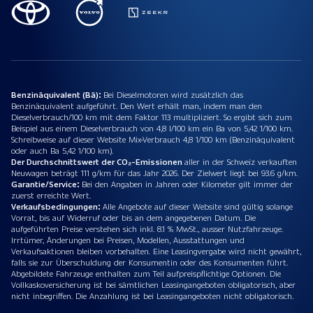
Benzinäquivalent (Bä):
Bei Dieselmotoren wird zusätzlich das
Benzinäquivalent aufgeführt. Den Wert erhält man, indem man den
Dieselverbrauch/100 km mit dem Faktor 113 multipliziert. So ergibt sich zum
Beispiel aus einem Dieselverbrauch von 4,8 l/100 km ein Ba von 5,42 1/100 km.
Schreibweise auf dieser Website Mix-Verbrauch 4,8 1/100 km (Benzinäquivalent
oder auch Ba 5,42 1/100 km).
Der Durchschnittswert der CO₂-Emissionen
aller in der Schweiz verkauften
Neuwagen beträgt 111 g/km für das Jahr 2026. Der Zielwert liegt bei 93.6 g/km.
Garantie/Service:
Bei den Angaben in Jahren oder Kilometer gilt immer der
zuerst erreichte Wert.
Verkaufsbedingungen:
Alle Angebote auf dieser Website sind gültig solange
Vorrat, bis auf Widerruf oder bis an dem angegebenen Datum. Die
aufgeführten Preise verstehen sich inkl. 8.1 % MwSt., ausser Nutzfahrzeuge.
Irrtümer, Änderungen bei Preisen, Modellen, Ausstattungen und
Verkaufsaktionen bleiben vorbehalten. Eine Leasingvergabe wird nicht gewährt,
falls sie zur Überschuldung der Konsumentin oder des Konsumenten führt.
Abgebildete Fahrzeuge enthalten zum Teil aufpreispflichtige Optionen. Die
Vollkaskoversicherung ist bei sämtlichen Leasingangeboten obligatorisch, aber
nicht inbegriffen. Die Anzahlung ist bei Leasingangeboten nicht obligatorisch.