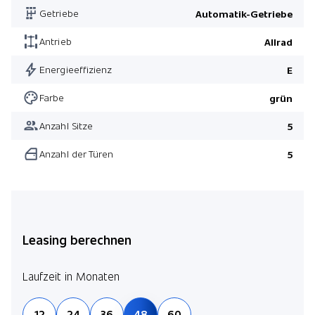
Getriebe
Automatik-Getriebe
Antrieb
Allrad
Energieeffizienz
E
Farbe
grün
Anzahl Sitze
5
Anzahl der Türen
5
Leasing berechnen
Laufzeit in Monaten
12
24
36
48
60