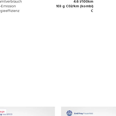
amtverbrauch
4.6 l/100km
-Emission
103 g C02/km (kombi)
gieeffizienz
C
rage