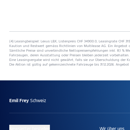
(4) Leasingbeispiel: Lexus LBX, Listenpreis CHF 34900.0, Leasingrate CHF 31
Kaution und Restwert gemäss Richtlinien von Multilease AG. Ein Angebot 
Sämtliche Preise sind unverbindliche Nettopreisempfehlungen inkl. 8,1 % Mw
Fahrzeugen, deren Ausstattung oder Preisen bleiben jederzeit vorbehalten. 
Eine Leasingvergabe wird nicht gewährt, falls sie zur Überschuldung der
Die Aktion ist gültig auf gekennzeichnete Fahrzeuge bis 31.12.2026. Angebo
Emil Frey
Schweiz
Newsletter bestellen
Wir über uns