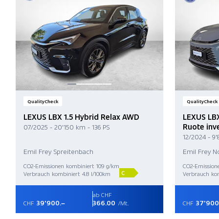
QualityCheck
QualityCheck
LEXUS LBX 1.5 Hybrid Relax AWD
LEXUS LBX
Ruote inve
07/2025 - 20'150 km - 136 PS
12/2024 - 9
Emil Frey Spreitenbach
Emil Frey 
CO2-Emissionen kombiniert 109 g/km
CO2-Emission
C
Verbrauch kombiniert 4.8 l/100km
Verbrauch kom
ab CHF
39'900.–
366.00
37'900
CHF
/Mt.
CHF