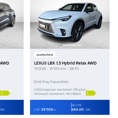
QualityCheck
l AWD
LEXUS LBX 1.5 Hybrid Relax AWD
11/2025 - 15'100 km - 136 PS
Emil Frey Frauenfeld
CO2-Emissionen kombiniert 109 g/km
C
C
Verbrauch kombiniert 4.8 l/100km
ab CHF
39'500.–
360.00
/Mt.
CHF
/Mt.