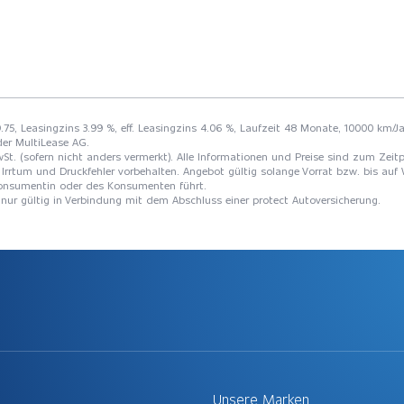
9.75, Leasingzins 3.99 %, eff. Leasingzins 4.06 %, Laufzeit 48 Monate, 10000 km/Ja
der MultiLease AG.
St. (sofern nicht anders vermerkt). Alle Informationen und Preise sind zum Zeitp
Irrtum und Druckfehler vorbehalten. Angebot gültig solange Vorrat bzw. bis auf 
 Konsumentin oder des Konsumenten führt.
t nur gültig in Verbindung mit dem Abschluss einer protect Autoversicherung.
Unsere Marken