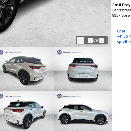
Emil Frey
Landstrass
8957 Spre
Chat
+41 56 
1/19
spreite