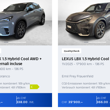
QualityCheck
 1.5 Hybrid Cool AWD +
LEXUS LBX 1.5 Hybrid Coo
rnali incluse
11/2025 - 17'900 km - 136 PS
'800 km - 136 PS
Noranco
Emil Frey Frauenfeld
en kombiniert 109 g/km
CO2-Emissionen kombiniert 109 g/km
C
biniert 4.8 l/100km
Verbrauch kombiniert 4.8 l/100km
ab CHF
ab CHF
.–
338.00
39'900.–
366.00
/Mt.
CHF