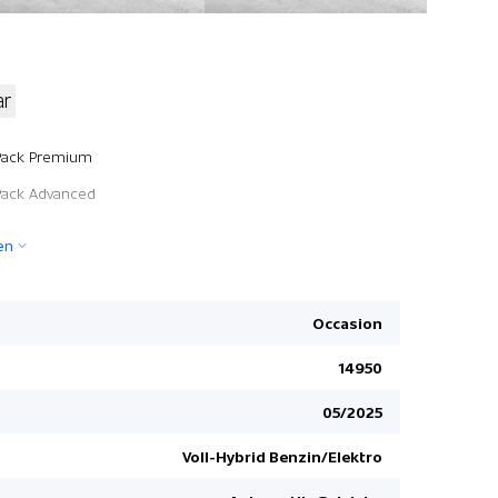
ar
Seitenairb
Pack Premium
Ausstiegs-
Pack Advanced
Ambienteb
en
Regensens
Zwei Zone
Keine Gewä
Occasion
Totwinkel-
14950
Luft-Ionis
05/2025
Spurhaltea
Details sie
Voll-Hybrid Benzin/Elektro
Schaltwip