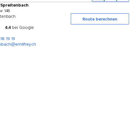
 Spreitenbach
Probefahrt
e 148
itenbach
Route berechnen
4.4
bei Google
418 19 19
nbach@emilfrey.ch