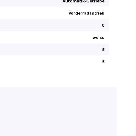
Automatik-Getriebe
Verkehrss
Vorderradantrieb
Smart Key 
2 USB-C An
C
Pack Safet
weiss
Innenspieg
5
Elektr. Le
Heckklappe
5
Airbag Fah
Fahrersitz
Fernlichtas
Isofix-Kind
DAB+ Digit