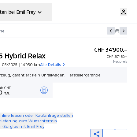
ten bei Emil Frey
che
CHF 34'900.–
5 Hybrid Relax
CHF 50'480.–
Neupreis
| 05/2025 | 14'950 km
Alle Details
zeug, garantiert kein Unfallwagen, Herstellergarantie
b CHF
0
/Mt.
Angebot zusammenstellen
online leasen oder Kaufanfrage stellen
rlieferung zum Wunschtermin
-Sorglos mit Emil Frey