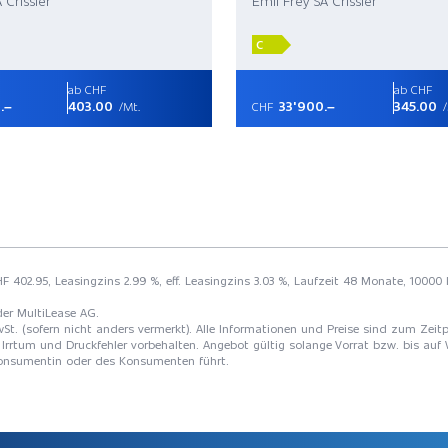
 Crissier
Emil Frey SA Crissier
C
ab CHF
ab CHF
.–
403.00
33'900.–
345.00
/Mt.
CHF
/
F 402.95, Leasingzins 2.99 %, eff. Leasingzins 3.03 %, Laufzeit 48 Monate, 10000
der MultiLease AG.
St. (sofern nicht anders vermerkt). Alle Informationen und Preise sind zum Zeitp
Irrtum und Druckfehler vorbehalten. Angebot gültig solange Vorrat bzw. bis auf 
 Konsumentin oder des Konsumenten führt.