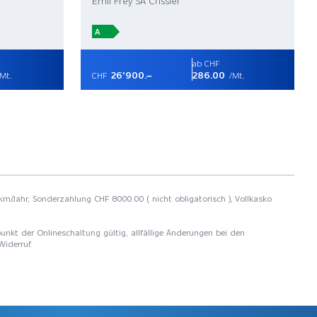
Emil Frey SA Crissier
A
ab CHF
26'900.–
286.00
Mt.
CHF
/Mt.
 km/Jahr, Sonderzahlung CHF 8000.00 ( nicht obligatorisch ), Vollkasko
unkt der Onlineschaltung gültig, allfällige Änderungen bei den
Widerruf.