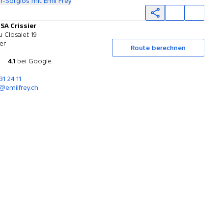
-Sorglos mit Emil Frey
 SA Crissier
Probefahrt
 Closalet 19
ier
Route berechnen
4.1
bei Google
31 24 11
r@emilfrey.ch