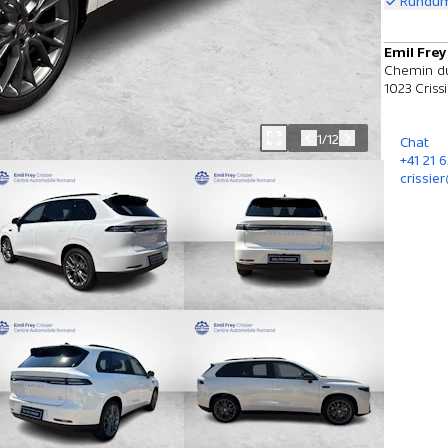
Rundum
Emil Frey
Chemin du
1023 Criss
1/12
Chat
+41 21 6
crissie