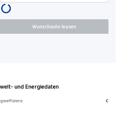
Privacy-Ve
ABS und EB
Panorama
Wunschauto leasen
Sitzbezüge
Lichtassi
Deaktivier
Stauassist
elt- und Energiedaten
gieeffizienz
C