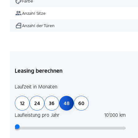
Farbe
Anzahl Sitze
Anzahl der Türen
Leasing berechnen
Laufzeit in Monaten
12
24
36
48
60
Laufleistung pro Jahr
10'000 km