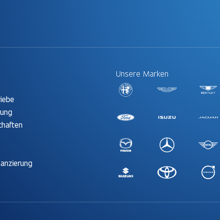
Unsere Marken
t
riebe
rung
chaften
nanzierung