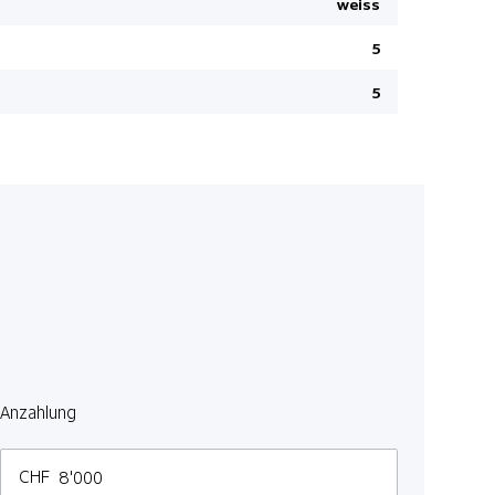
weiss
Seitenairb
5
Elektrisch
Lenkrad ve
5
Rücksitzle
WLAN-Hot S
eCall
Isofix-Kind
Ambienteb
DAB Radio 
Scheibenw
Airbag Fah
Spurverla
Anzahlung
Frontkame
Spurzentri
CHF
Lenkrad in