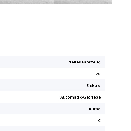
Kopfairbag
Surround 
Ladekabel
Neues Fahrzeug
Leichtmeta
20
Toter-Win
Garantie Ba
Elektro
Lenkradhe
Automatik-Getriebe
Reifendru
Allrad
Fernlichtas
Bluetooth
C
GPS-Navig