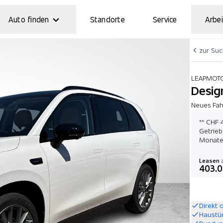
Auto finden
Standorte
Service
Arbei
zur Su
LEAPMOT
Desi
Neues Fah
** CHF 
Getrieb
Monate
Leasen
a
403.
Direkt 
Haustü