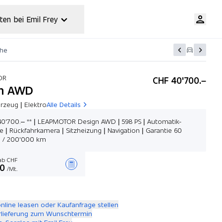
ten bei Emil Frey
che
OR
CHF 40'700.–
gn AWD
rzeug | Elektro
Alle Details
40'700.– ** | LEAPMOTOR Design AWD | 598 PS | Automatik-
e | Rückfahrkamera | Sitzheizung | Navigation | Garantie 60
 / 200'000 km
b CHF
00
/Mt.
Angebot zusammenstellen
online leasen oder Kaufanfrage stellen
rlieferung zum Wunschtermin