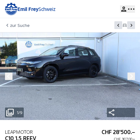
Emil Frey
Schweiz
zur Suche
1/9
CHF 28'500.–
LEAPMOTOR
C10 1.5 REEV
CHF 36'700.–