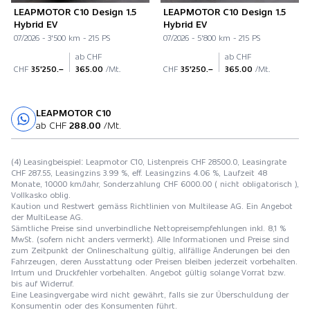
LEAPMOTOR C10 Design 1.5
LEAPMOTOR C10 Design 1.5
Hybrid EV
Hybrid EV
07/2026 - 3'500 km - 215 PS
07/2026 - 5'800 km - 215 PS
ab CHF
ab CHF
CHF
35'250.–
365.00
/Mt.
CHF
35'250.–
365.00
/Mt.
LEAPMOTOR C10
Probefahrt
ab CHF
288.00
/Mt.
(4) Leasingbeispiel: Leapmotor C10, Listenpreis CHF 28500.0, Leasingrate
CHF 287.55, Leasingzins 3.99 %, eff. Leasingzins 4.06 %, Laufzeit 48
Monate, 10000 km/Jahr, Sonderzahlung CHF 6000.00 ( nicht obligatorisch ),
Vollkasko oblig.
Kaution und Restwert gemäss Richtlinien von Multilease AG. Ein Angebot
der MultiLease AG.
Sämtliche Preise sind unverbindliche Nettopreisempfehlungen inkl. 8,1 %
MwSt. (sofern nicht anders vermerkt). Alle Informationen und Preise sind
zum Zeitpunkt der Onlineschaltung gültig, allfällige Änderungen bei den
Fahrzeugen, deren Ausstattung oder Preisen bleiben jederzeit vorbehalten.
Irrtum und Druckfehler vorbehalten. Angebot gültig solange Vorrat bzw.
bis auf Widerruf.
Eine Leasingvergabe wird nicht gewährt, falls sie zur Überschuldung der
Konsumentin oder des Konsumenten führt.