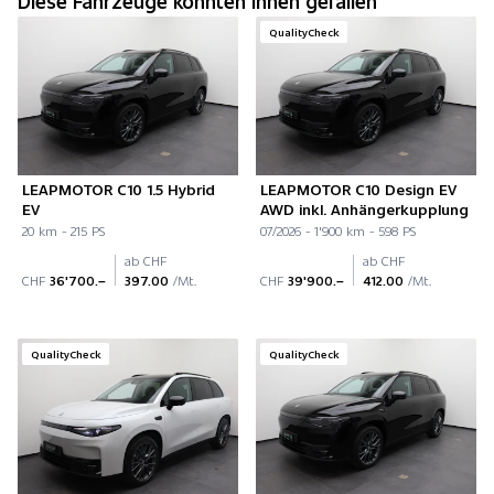
Diese Fahrzeuge könnten Ihnen gefallen
QualityCheck
LEAPMOTOR C10 1.5 Hybrid
LEAPMOTOR C10 Design EV
EV
AWD inkl. Anhängerkupplung
20 km - 215 PS
07/2026 - 1'900 km - 598 PS
ab CHF
ab CHF
CHF
36'700.–
397.00
/Mt.
CHF
39'900.–
412.00
/Mt.
QualityCheck
QualityCheck