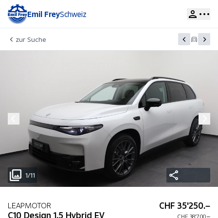
Emil Frey
Schweiz
zur Suche
1/11
CHF 35'250.–
LEAPMOTOR
C10 Design 1.5 Hybrid EV
CHF 38'700.–