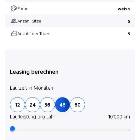
Farbe
weiss
Anzahl Sitze
5
Anzahl der Türen
5
Leasing berechnen
Laufzeit in Monaten
12
24
36
48
60
Laufleistung pro Jahr
10'000 km