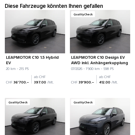
Diese Fahrzeuge könnten Ihnen gefallen
QualityCheck
LEAPMOTOR C10 1.5 Hybrid
LEAPMOTOR C10 Design EV
EV
AWD inkl. Anhängerkupplung
20 km - 215 PS
07/2026 - 1'900 km - 598 PS
ab CHF
ab CHF
CHF
36'700.–
397.00
/Mt.
CHF
39'900.–
412.00
/Mt.
QualityCheck
QualityCheck