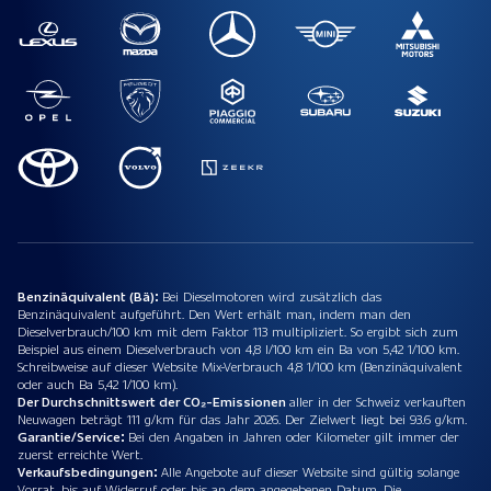
Benzinäquivalent (Bä):
Bei Dieselmotoren wird zusätzlich das
Benzinäquivalent aufgeführt. Den Wert erhält man, indem man den
Dieselverbrauch/100 km mit dem Faktor 113 multipliziert. So ergibt sich zum
Beispiel aus einem Dieselverbrauch von 4,8 l/100 km ein Ba von 5,42 1/100 km.
Schreibweise auf dieser Website Mix-Verbrauch 4,8 1/100 km (Benzinäquivalent
oder auch Ba 5,42 1/100 km).
Der Durchschnittswert der CO₂-Emissionen
aller in der Schweiz verkauften
Neuwagen beträgt 111 g/km für das Jahr 2026. Der Zielwert liegt bei 93.6 g/km.
Garantie/Service:
Bei den Angaben in Jahren oder Kilometer gilt immer der
zuerst erreichte Wert.
Verkaufsbedingungen:
Alle Angebote auf dieser Website sind gültig solange
Vorrat, bis auf Widerruf oder bis an dem angegebenen Datum. Die