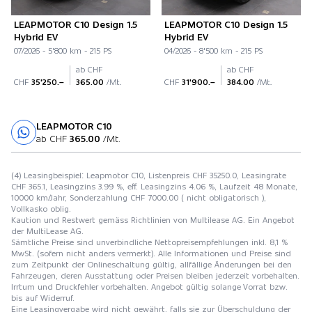
LEAPMOTOR C10 Design 1.5
LEAPMOTOR C10 Design 1.5
Hybrid EV
Hybrid EV
07/2026 - 5'800 km - 215 PS
04/2026 - 8'500 km - 215 PS
ab CHF
ab CHF
CHF
35'250.–
365.00
/Mt.
CHF
31'900.–
384.00
/Mt.
LEAPMOTOR C10
Probefahrt
ab CHF
365.00
/Mt.
(4) Leasingbeispiel: Leapmotor C10, Listenpreis CHF 35250.0, Leasingrate
CHF 365.1, Leasingzins 3.99 %, eff. Leasingzins 4.06 %, Laufzeit 48 Monate,
10000 km/Jahr, Sonderzahlung CHF 7000.00 ( nicht obligatorisch ),
Vollkasko oblig.
Kaution und Restwert gemäss Richtlinien von Multilease AG. Ein Angebot
der MultiLease AG.
Sämtliche Preise sind unverbindliche Nettopreisempfehlungen inkl. 8,1 %
MwSt. (sofern nicht anders vermerkt). Alle Informationen und Preise sind
zum Zeitpunkt der Onlineschaltung gültig, allfällige Änderungen bei den
Fahrzeugen, deren Ausstattung oder Preisen bleiben jederzeit vorbehalten.
Irrtum und Druckfehler vorbehalten. Angebot gültig solange Vorrat bzw.
bis auf Widerruf.
Eine Leasingvergabe wird nicht gewährt, falls sie zur Überschuldung der