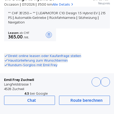
Neupreis
Occasion | 07/2026 | 3'500 km
Alle Details
** CHF 35'250.– ** | LEAPMOTOR C10 Design 1.5 Hybrid EV | 215
PS | Automatik-Getriebe | Rückfahrkamera | Sitzheizung |
Navigation
Leasen
ab CHF
365.00
/Mt.
Angebot zusammenstellen
Direkt online leasen oder Kaufanfrage stellen
Haustürlieferung zum Wunschtermin
Rundum-Sorglos mit Emil Frey
Emil Frey Zuchwil
Langfeldstrasse 1
4528 Zuchwil
4.5
bei Google
Chat
Route berechnen