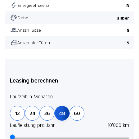
Energieeffizienz
B
Farbe
silber
Anzahl Sitze
5
Anzahl der Türen
5
Leasing berechnen
Laufzeit in Monaten
12
24
36
48
60
Laufleistung pro Jahr
10'000 km