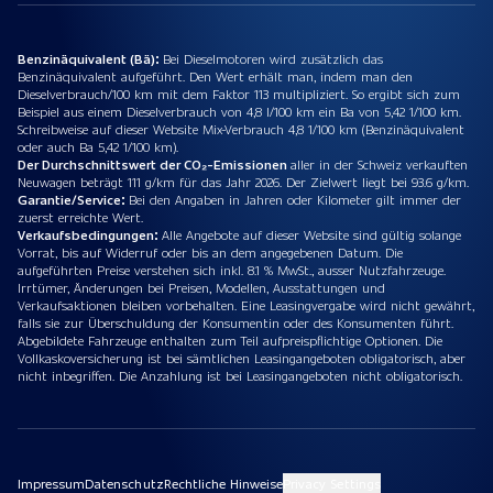
Benzinäquivalent (Bä):
Bei Dieselmotoren wird zusätzlich das
Benzinäquivalent aufgeführt. Den Wert erhält man, indem man den
Dieselverbrauch/100 km mit dem Faktor 113 multipliziert. So ergibt sich zum
Beispiel aus einem Dieselverbrauch von 4,8 l/100 km ein Ba von 5,42 1/100 km.
Schreibweise auf dieser Website Mix-Verbrauch 4,8 1/100 km (Benzinäquivalent
oder auch Ba 5,42 1/100 km).
Der Durchschnittswert der CO₂-Emissionen
aller in der Schweiz verkauften
Neuwagen beträgt 111 g/km für das Jahr 2026. Der Zielwert liegt bei 93.6 g/km.
Garantie/Service:
Bei den Angaben in Jahren oder Kilometer gilt immer der
zuerst erreichte Wert.
Verkaufsbedingungen:
Alle Angebote auf dieser Website sind gültig solange
Vorrat, bis auf Widerruf oder bis an dem angegebenen Datum. Die
aufgeführten Preise verstehen sich inkl. 8.1 % MwSt., ausser Nutzfahrzeuge.
Irrtümer, Änderungen bei Preisen, Modellen, Ausstattungen und
Verkaufsaktionen bleiben vorbehalten. Eine Leasingvergabe wird nicht gewährt,
falls sie zur Überschuldung der Konsumentin oder des Konsumenten führt.
Abgebildete Fahrzeuge enthalten zum Teil aufpreispflichtige Optionen. Die
Vollkaskoversicherung ist bei sämtlichen Leasingangeboten obligatorisch, aber
nicht inbegriffen. Die Anzahlung ist bei Leasingangeboten nicht obligatorisch.
Impressum
Datenschutz
Rechtliche Hinweise
Privacy Settings