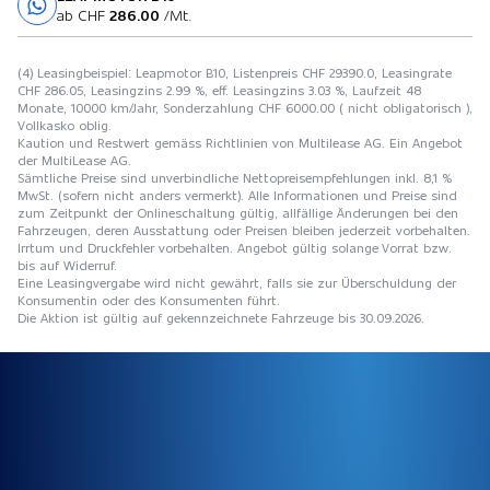
Probefahrt
ab CHF
286.00
/Mt.
(4) Leasingbeispiel: Leapmotor B10, Listenpreis CHF 29390.0, Leasingrate
CHF 286.05, Leasingzins 2.99 %, eff. Leasingzins 3.03 %, Laufzeit 48
Monate, 10000 km/Jahr, Sonderzahlung CHF 6000.00 ( nicht obligatorisch ),
Vollkasko oblig.
Kaution und Restwert gemäss Richtlinien von Multilease AG. Ein Angebot
der MultiLease AG.
Sämtliche Preise sind unverbindliche Nettopreisempfehlungen inkl. 8,1 %
MwSt. (sofern nicht anders vermerkt). Alle Informationen und Preise sind
zum Zeitpunkt der Onlineschaltung gültig, allfällige Änderungen bei den
Fahrzeugen, deren Ausstattung oder Preisen bleiben jederzeit vorbehalten.
Irrtum und Druckfehler vorbehalten. Angebot gültig solange Vorrat bzw.
bis auf Widerruf.
Eine Leasingvergabe wird nicht gewährt, falls sie zur Überschuldung der
Konsumentin oder des Konsumenten führt.
Die Aktion ist gültig auf gekennzeichnete Fahrzeuge bis 30.09.2026.