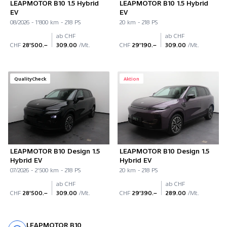
LEAPMOTOR B10 1.5 Hybrid
LEAPMOTOR B10 1.5 Hybrid
EV
EV
08/2026 - 1'800 km - 218 PS
20 km - 218 PS
ab CHF
ab CHF
CHF
28'500.–
309.00
/Mt.
CHF
29'190.–
309.00
/Mt.
QualityCheck
Aktion
LEAPMOTOR B10 Design 1.5
LEAPMOTOR B10 Design 1.5
Hybrid EV
Hybrid EV
07/2026 - 2'500 km - 218 PS
20 km - 218 PS
ab CHF
ab CHF
CHF
28'500.–
309.00
/Mt.
CHF
29'390.–
289.00
/Mt.
LEAPMOTOR B10