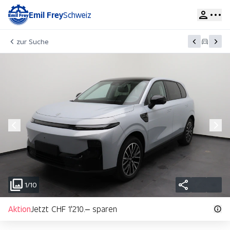
Emil Frey
Schweiz
zur Suche
1/10
Aktion
Jetzt CHF 1'210.– sparen