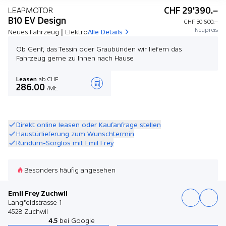
CHF 29'390.–
LEAPMOTOR
B10 EV Design
CHF 30'600.–
Neupreis
Neues Fahrzeug | Elektro
Alle Details
Ob Genf, das Tessin oder Graubünden wir liefern das
Fahrzeug gerne zu Ihnen nach Hause
Leasen
ab CHF
286.00
/Mt.
Angebot zusammenstellen
Direkt online leasen oder Kaufanfrage stellen
Haustürlieferung zum Wunschtermin
Rundum-Sorglos mit Emil Frey
Besonders häufig angesehen
Emil Frey Zuchwil
Langfeldstrasse 1
4528 Zuchwil
4.5
bei Google