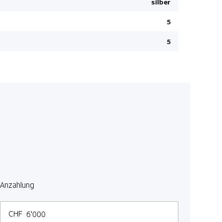
silber
Garantie B
5
Isofix-Kind
Ventilierte
5
Wireless C
Kopfairbag
On-Board 
Autonomer
Heckklappe
Lenkradhe
12 V Steck
Sitzheizun
Keyless Sta
Anzahlung
Panorama
Bluetooth
CHF
Apple Car 