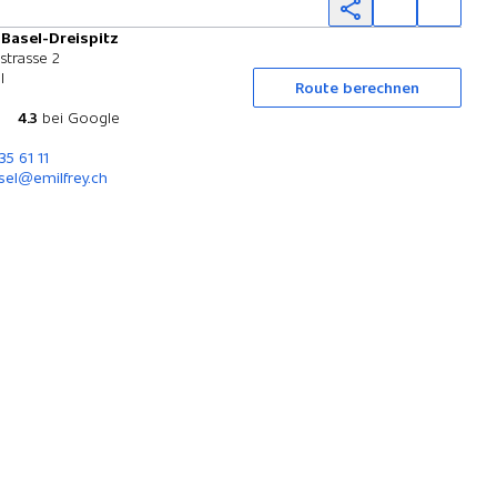
 Basel-Dreispitz
Probefahrt
strasse 2
l
Route berechnen
4.3
bei Google
35 61 11
sel@emilfrey.ch