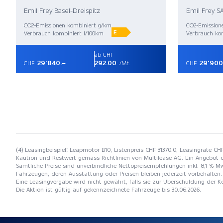
Emil Frey Basel-Dreispitz
Emil Frey SA
CO2-Emissionen kombiniert g/km
CO2-Emission
E
Verbrauch kombiniert l/100km
Verbrauch kom
ab CHF
29'840.–
292.00
29'900
CHF
/Mt.
CHF
(4) Leasingbeispiel: Leapmotor B10, Listenpreis CHF 31370.0, Leasingrate CH
Kaution und Restwert gemäss Richtlinien von Multilease AG. Ein Angebot 
Sämtliche Preise sind unverbindliche Nettopreisempfehlungen inkl. 8,1 % Mw
Fahrzeugen, deren Ausstattung oder Preisen bleiben jederzeit vorbehalten. 
Eine Leasingvergabe wird nicht gewährt, falls sie zur Überschuldung der
Die Aktion ist gültig auf gekennzeichnete Fahrzeuge bis 30.06.2026.