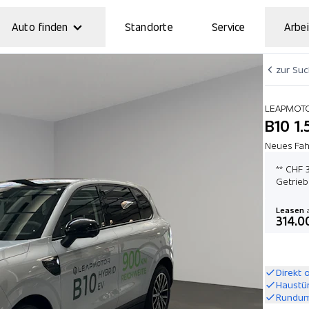
Auto finden
Standorte
Service
Arbei
zur Su
LEAPMOT
B10 1.
Neues Fahr
** CHF 
Getrieb
Leasen
a
314.0
Direkt 
Haustü
Rundum