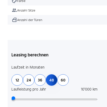
Farbe
Anzahl Sitze
Anzahl der Türen
Leasing berechnen
Laufzeit in Monaten
12
24
36
48
60
Laufleistung pro Jahr
10'000 km