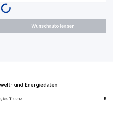
Airbag Fah
Wunschauto leasen
elt- und Energiedaten
gieeffizienz
E