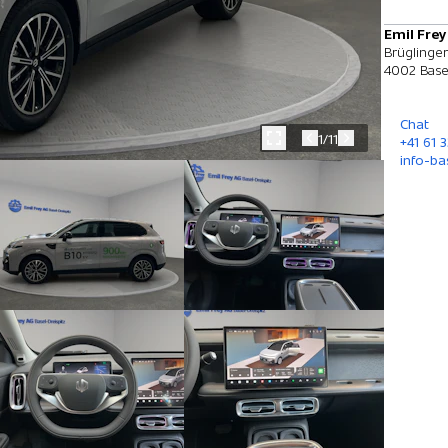
Emil Frey
Brüglinger
4002 Base
Chat
1/11
+41 61 3
info-ba