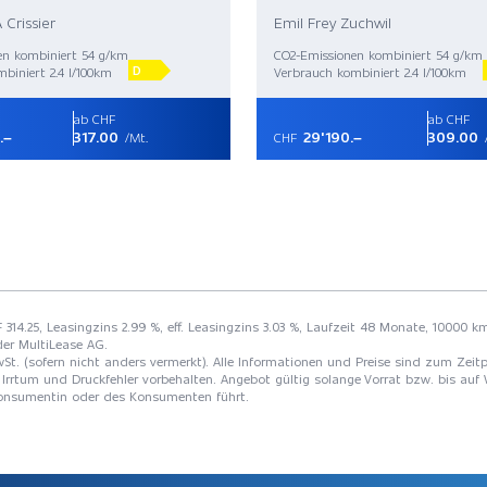
 Crissier
Emil Frey Zuchwil
en kombiniert 54 g/km
CO2-Emissionen kombiniert 54 g/km
D
biniert 2.4 l/100km
Verbrauch kombiniert 2.4 l/100km
ab CHF
ab CHF
.–
317.00
29'190.–
309.00
/Mt.
CHF
F 314.25, Leasingzins 2.99 %, eff. Leasingzins 3.03 %, Laufzeit 48 Monate, 10000 k
der MultiLease AG.
St. (sofern nicht anders vermerkt). Alle Informationen und Preise sind zum Zeitp
Irrtum und Druckfehler vorbehalten. Angebot gültig solange Vorrat bzw. bis auf 
 Konsumentin oder des Konsumenten führt.