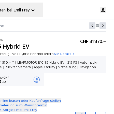
ten bei Emil Frey
che
OR
CHF 31'370.–
5 Hybrid EV
zeug | Voll-Hybrid Benzin/Elektro
Alle Details
31'370.– ** | LEAPMOTOR B10 1.5 Hybrid EV | 215 PS | Automatik-
e | Rückfahrkamera | Apple CarPlay | Sitzheizung | Navigation
b CHF
0
/Mt.
Angebot zusammenstellen
online leasen oder Kaufanfrage stellen
rlieferung zum Wunschtermin
-Sorglos mit Emil Frey