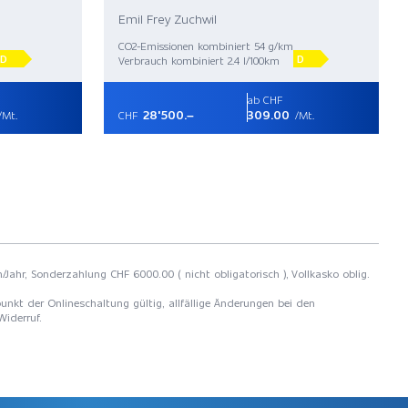
Emil Frey Zuchwil
CO2-Emissionen kombiniert 54 g/km
D
D
Verbrauch kombiniert 2.4 l/100km
ab CHF
28'500.–
309.00
/Mt.
CHF
/Mt.
m/Jahr, Sonderzahlung CHF 6000.00 ( nicht obligatorisch ), Vollkasko oblig.
unkt der Onlineschaltung gültig, allfällige Änderungen bei den
Widerruf.