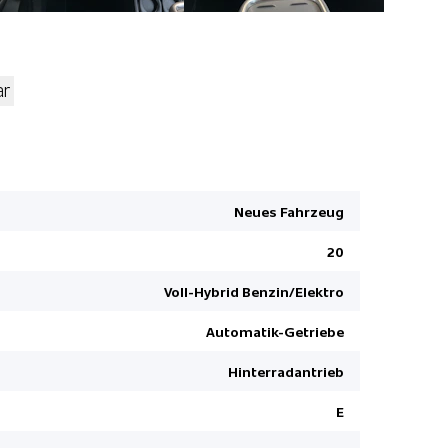
ar
Aussenspie
Rücksitzle
Reifendru
Neues Fahrzeug
Deaktivier
20
Ladekabel
ABS und EB
Voll-Hybrid Benzin/Elektro
Lenkrad in
Automatik-Getriebe
Garantie 5
Hinterradantrieb
LED Tagfah
ESP Elektr
E
Toter-Win