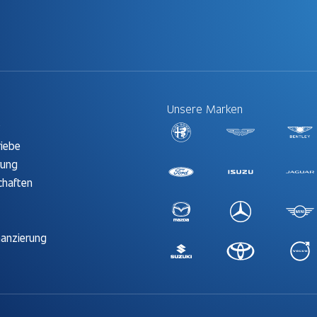
Unsere Marken
t
riebe
rung
chaften
nanzierung