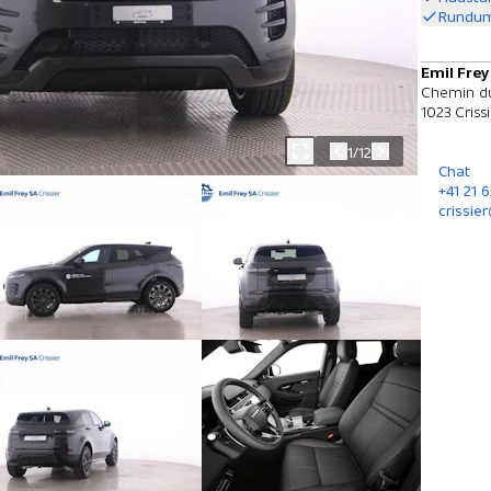
Rundum
Emil Frey
Chemin du
1023 Criss
1/12
Chat
+41 21 6
crissie