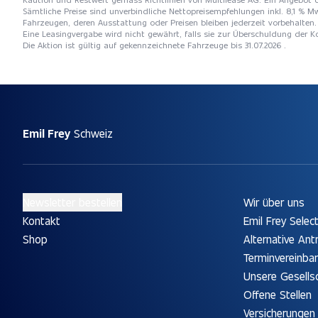
Sämtliche Preise sind unverbindliche Nettopreisempfehlungen inkl. 8,1 % Mw
Fahrzeugen, deren Ausstattung oder Preisen bleiben jederzeit vorbehalten. 
Eine Leasingvergabe wird nicht gewährt, falls sie zur Überschuldung der
Die Aktion ist gültig auf gekennzeichnete Fahrzeuge bis 31.07.2026 .
Emil Frey
Schweiz
Newsletter bestellen
Wir über uns
Kontakt
Emil Frey Selec
Shop
Alternative Ant
Terminvereinba
Unsere Gesells
Offene Stellen
Versicherungen