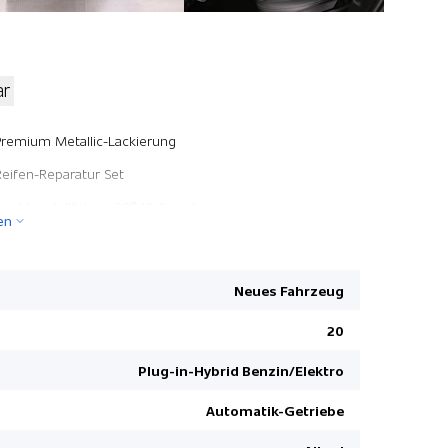
ar
Alarmanla
Premium Metallic-Lackierung
Apple Car 
Reifen-Reparatur Set
Android A
Leichtmetallfelgen 20" 10-Speichen
en
Heckklappe
Pack Winter
Dynamische
Pack Black Exterieur
Digitaler
Neues Fahrzeug
Einstiegsle
20
Innenspieg
Plug-in-Hybrid Benzin/Elektro
Surround 
Airbag Fah
Automatik-Getriebe
HDC Hill D