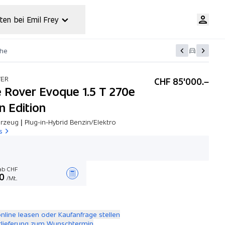
ten bei Emil Frey
che
VER
CHF 85'000.–
 Rover Evoque 1.5 T 270e
n Edition
rzeug | Plug-in-Hybrid Benzin/Elektro
s
b CHF
0
/Mt.
Angebot zusammenstellen
online leasen oder Kaufanfrage stellen
rlieferung zum Wunschtermin