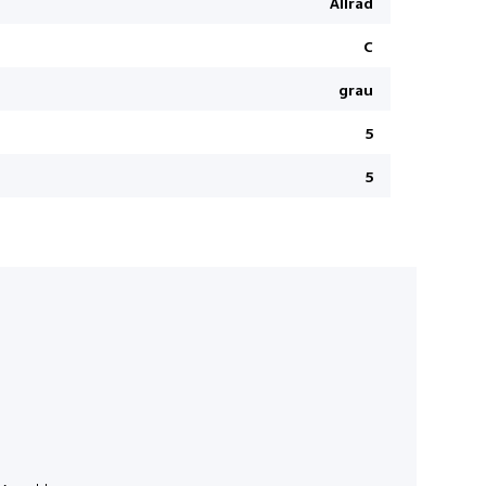
Allrad
Kollisions
C
Multifunkt
Toter-Wink
grau
Virtuelle I
5
Spurhaltea
5
Reifendru
Isofix-Kind
Pack Ansch
Pedale in E
TCS Elektr
Aluminium
Adaptive G
DSC Dynami
ABS Antibl
Müdigkeit