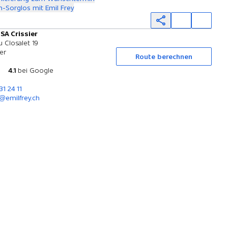
-Sorglos mit Emil Frey
 SA Crissier
Probefahrt
 Closalet 19
ier
Route berechnen
4.1
bei Google
31 24 11
r@emilfrey.ch