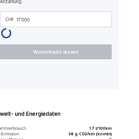
Anzahlung
Rücksitzba
Regensens
CHF
Ottopartike
Park Dista
Zwei Zone
Wunschauto leasen
Keine Gewä
elt- und Energiedaten
amtverbrauch
1.7 l/100km
-Emission
38 g C02/km (kombi)