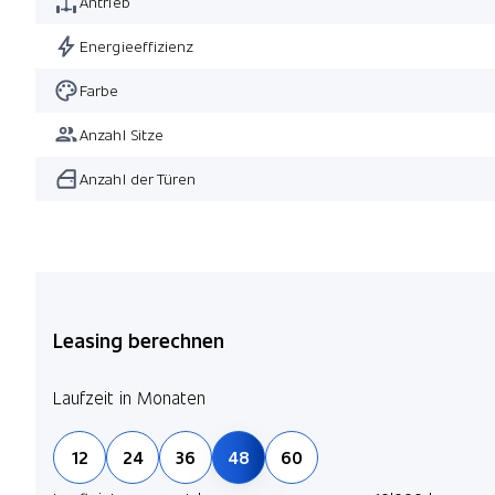
Antrieb
Energieeffizienz
Farbe
Anzahl Sitze
Anzahl der Türen
Leasing berechnen
Laufzeit in Monaten
12
24
36
48
60