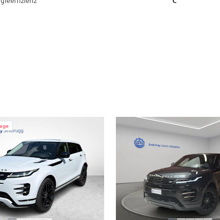
gieeffizienz
C
rage