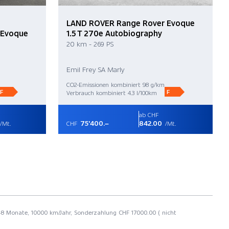
LAND ROVER Range Rover Evoque
 Evoque
1.5 T 270e Autobiography
20 km - 269 PS
Emil Frey SA Marly
CO2-Emissionen kombiniert 98 g/km
F
F
Verbrauch kombiniert 4.3 l/100km
ab CHF
75'400.–
842.00
/Mt.
CHF
/Mt.
t 48 Monate, 10000 km/Jahr, Sonderzahlung CHF 17000.00 ( nicht