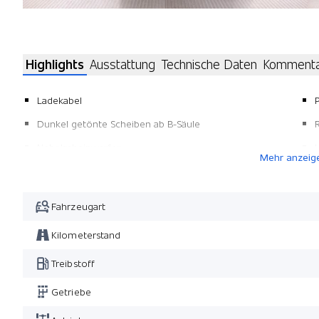
Highlights
Ausstattung
Technische Daten
Komment
Ladekabel
Dunkel getönte Scheiben ab B-Säule
Nebelscheinwerfer
Mehr anzeig
Pack Black Exterieur
Pack Winter
Fahrzeugart
Panorama-Schiebedach
Kilometerstand
Treibstoff
Getriebe