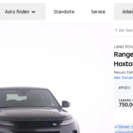
Auto finden
Standorte
Service
Arbei
zur Su
LAND RO
Range
Hoxto
Neues Fah
Alle Detail
#PHEV
Leasen
a
750.0
Direkt 
Haustü