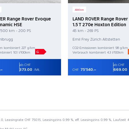
Aktion
ER Range Rover Evoque
LAND ROVER Range Rover
ynamic HSE
1.5 T 270e Hoxton Edition
1'500 km - 200 PS
45 km - 269 PS
ihlbrugg
Emil Frey Zürich Altstetten
en kombiniert 227 g/km
CO2-Emissionen kombiniert 98 g/km
G
biniert 10.1 l/100km
Verbrauch kombiniert 4.3 l/100km
ab CHF
ab CHF
.–
373.00
75'540.–
669.00
/Mt.
CHF
.0, Leasingrate CHF 750.15, Leasingzins 0.99 %, eff. Leasingzins 0.99 %, Laufzei
der MultiLease AG.