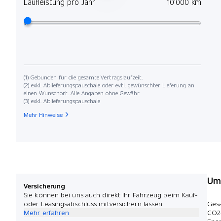
Laufleistung pro Jahr
10'000 km
(1) Gebunden für die gesamte Vertragslaufzeit.
(2) exkl. Ablieferungspauschale oder evtl. gewünschter Lieferung an
einen Wunschort. Alle Angaben ohne Gewähr.
(3) exkl. Ablieferungspauschale
Mehr Hinweise
Umw
Versicherung
Sie können bei uns auch direkt Ihr Fahrzeug beim Kauf-
oder Leasingsabschluss mitversichern lassen.
Ges
Mehr erfahren
CO2