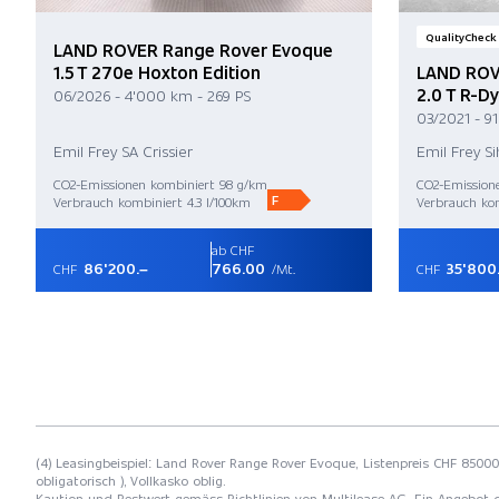
QualityCheck
LAND ROVER Range Rover Evoque
1.5 T 270e Hoxton Edition
LAND ROV
2.0 T R-D
06/2026 - 4'000 km - 269 PS
03/2021 - 9
Emil Frey SA Crissier
Emil Frey S
CO2-Emissionen kombiniert 98 g/km
CO2-Emission
F
Verbrauch kombiniert 4.3 l/100km
Verbrauch kom
ab CHF
86'200.–
766.00
35'800
CHF
/Mt.
CHF
(4) Leasingbeispiel: Land Rover Range Rover Evoque, Listenpreis CHF 85000
obligatorisch ), Vollkasko oblig.
Kaution und Restwert gemäss Richtlinien von Multilease AG. Ein Angebot 