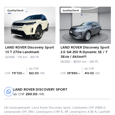
QualityCheck
QualityCheck
LAND ROVER Discovery Sport
LAND ROVER Discovery Sport
1.5 T 270e Landmark
2.0 Si4 250 R-Dynamic SE / 7
Sitze / Aktion!!!
02/2026 - 719 km - 269 PS
06/2022 - 48'051 km - 249 PS
ab CHF
ab CHF
CHF
79'720.–
822.00
/Mt.
CHF
39'990.–
413.00
/Mt.
LAND ROVER DISCOVERY SPORT
Probefahrt
ab CHF
290.00
/Mt.
(4) Leasingbeispiel: Land Rover Discovery Sport, Listenpreis CHF 25820.0,
Leasingrate CHF 290.1, Leasingzins 3.99 %, eff. Leasingzins 4.06 %, Laufzeit