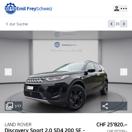
Emil Frey
Schweiz
zur Suche
1/17
CHF 25'820.–
LAND ROVER
Discovery Sport 2.0 SD4 200 SE -
CHF 67'059.–