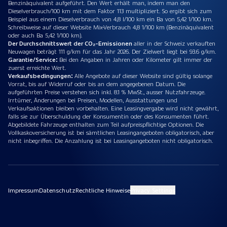
Benzinäquivalent aufgeführt. Den Wert erhält man, indem man den
Dieselverbrauch/100 km mit dem Faktor 113 multipliziert. So ergibt sich zum
Beispiel aus einem Dieselverbrauch von 4,8 l/100 km ein Ba von 5,42 1/100 km.
Schreibweise auf dieser Website Mix-Verbrauch 4,8 1/100 km (Benzinäquivalent
oder auch Ba 5,42 1/100 km).
Der Durchschnittswert der CO₂-Emissionen
aller in der Schweiz verkauften
Neuwagen beträgt 111 g/km für das Jahr 2026. Der Zielwert liegt bei 93.6 g/km.
Garantie/Service:
Bei den Angaben in Jahren oder Kilometer gilt immer der
zuerst erreichte Wert.
Verkaufsbedingungen:
Alle Angebote auf dieser Website sind gültig solange
Vorrat, bis auf Widerruf oder bis an dem angegebenen Datum. Die
aufgeführten Preise verstehen sich inkl. 8.1 % MwSt., ausser Nutzfahrzeuge.
Irrtümer, Änderungen bei Preisen, Modellen, Ausstattungen und
Verkaufsaktionen bleiben vorbehalten. Eine Leasingvergabe wird nicht gewährt,
falls sie zur Überschuldung der Konsumentin oder des Konsumenten führt.
Abgebildete Fahrzeuge enthalten zum Teil aufpreispflichtige Optionen. Die
Vollkaskoversicherung ist bei sämtlichen Leasingangeboten obligatorisch, aber
nicht inbegriffen. Die Anzahlung ist bei Leasingangeboten nicht obligatorisch.
Impressum
Datenschutz
Rechtliche Hinweise
Privacy Settings