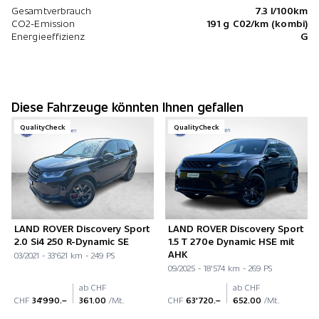
Gesamtverbrauch
7.3 l/100km
CO2-Emission
191 g C02/km (kombi)
Energieeffizienz
G
Diese Fahrzeuge könnten Ihnen gefallen
QualityCheck
QualityCheck
LAND ROVER Discovery Sport
LAND ROVER Discovery Sport
2.0 Si4 250 R-Dynamic SE
1.5 T 270e Dynamic HSE mit
AHK
03/2021 - 33'621 km - 249 PS
09/2025 - 18'574 km - 269 PS
ab CHF
ab CHF
CHF
34'990.–
361.00
/Mt.
CHF
63'720.–
652.00
/Mt.