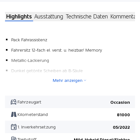
Highlights
Ausstattung
Technische Daten
Kommentar
Pack Fahrassistenz
Fahrersitz 12-fach el. verst. u. heizbar/ Memory
Metallic-Lackierung
Dunkel getönte Scheiben ab B-Säule
Mehr anzeigen
Dachreling schwarz
Fussmatten
Keyless Entry System
Fahrzeugart
Occasion
Pack Fahrassistenz
Kilometerstand
81000
1. Inverkehrsetzung
05/2022
Treibstoff
Mild-Hybrid Diesel/Elektro