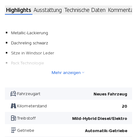
Highlights
Ausstattung
Technische Daten
Kommentar
Metallic-Lackierung
Dachreling schwarz
Sitze in Windsor Leder
Pack Technologie
Mehr anzeigen
3. Sitzreihe beheizbar
Pack Comfort
Vordersitze 20-fach elektr. verstel. mit Massage und Memory
Fahrzeugart
Neues Fahrzeug
Pack Anhängerkupplung
Kilometerstand
20
Leichtmetallfelgen 22" 5-Doppelspeichen
Treibstoff
Mild-Hybrid Diesel/Elektro
Heckklappe elektrisch mit Freihandfunktion
Getriebe
Automatik-Getriebe
Dunkelgetönte Scheiben