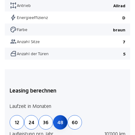
Antrieb
Allrad
Pack 3. Sitzreihe
Holzdekor dunkel
Energieeffizienz
D
Reserverad Alu 22"
Farbe
braun
Pack Comfort
Anzahl Sitze
7
Pack 3. Sitzreihe
Anzahl der Türen
5
Pack Anhängerkupplung
Pack Technologie
Leasing berechnen
Laufzeit in Monaten
12
24
36
48
60
Laufleistung pro Jahr
10'000 km