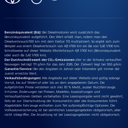
Benzinäquivalent (Bä):
Bei Dieselmotoren wird zusätzlich das
Benzinäquivalent aufgeführt. Den Wert erhält man, indem man den
Dieselverbrauch/100 km mit dem Faktor 113 multipliziert. So ergibt sich zum
Beispiel aus einem Dieselverbrauch von 4,8 l/100 km ein Ba von 5,42 1/100 km.
Schreibweise auf dieser Website Mix-Verbrauch 4,8 1/100 km (Benzinäquivalent
oder auch Ba 5,42 1/100 km).
Der Durchschnittswert der CO₂-Emissionen
aller in der Schweiz verkauften
Neuwagen beträgt 111 g/km für das Jahr 2026. Der Zielwert liegt bei 93.6 g/km.
Garantie/Service:
Bei den Angaben in Jahren oder Kilometer gilt immer der
zuerst erreichte Wert.
Verkaufsbedingungen:
Alle Angebote auf dieser Website sind gültig solange
Vorrat, bis auf Widerruf oder bis an dem angegebenen Datum. Die
aufgeführten Preise verstehen sich inkl. 8.1 % MwSt., ausser Nutzfahrzeuge.
Irrtümer, Änderungen bei Preisen, Modellen, Ausstattungen und
Verkaufsaktionen bleiben vorbehalten. Eine Leasingvergabe wird nicht gewährt,
falls sie zur Überschuldung der Konsumentin oder des Konsumenten führt.
Abgebildete Fahrzeuge enthalten zum Teil aufpreispflichtige Optionen. Die
Vollkaskoversicherung ist bei sämtlichen Leasingangeboten obligatorisch, aber
nicht inbegriffen. Die Anzahlung ist bei Leasingangeboten nicht obligatorisch.