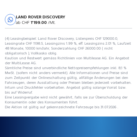
LAND ROVER DISCOVERY
Probefahrt
ab CHF
1'199.00
/Mt.
(4) Leasingbeispiel: Land Rover Discovery, Listenpreis CHF 129000.0,
Leasingrate CHF 1198.5, Leasingzins 1.99 %, eff. Leasingzins 2.01 %, Laufzeit
48 Monate, 10000 km/Jahr, Sonderzahlung CHF 26000.00 ( nicht
obligatorisch ), Vollkasko oblig.
Kaution und Restwert gemäss Richtlinien von Multilease AG. Ein Angebot
der MultiLease AG.
Sämtliche Preise sind unverbindliche Nettopreisempfehlungen inkl. 8,1 %
MwSt. (sofern nicht anders vermerkt). Alle Informationen und Preise sind
zum Zeitpunkt der Onlineschaltung gültig, allfällige Änderungen bei den
Fahrzeugen, deren Ausstattung oder Preisen bleiben jederzeit vorbehalten.
Irrtum und Druckfehler vorbehalten. Angebot gültig solange Vorrat bzw.
bis auf Widerruf.
Eine Leasingvergabe wird nicht gewährt, falls sie zur Überschuldung der
Konsumentin oder des Konsumenten führt.
Die Aktion ist gültig auf gekennzeichnete Fahrzeuge bis 31.07.2026 .