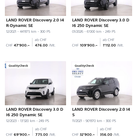
LAND ROVER Discovery 2.0 I4
LAND ROVER Discovery 3.0 D
R-Dynamic SE
I6 250 Dynamic SE
12/2021 - 44'875 km - 300 PS
01/2026 - 6'000 km - 249 PS
ab CHF
ab CHF
CHF
47'900.–
476.00
/Mt.
CHF
109'900.–
1'112.00
/Mt.
QualityCheck
QualityCheck
LAND ROVER Discovery 3.0 D
LAND ROVER Discovery 2.0 I4
I6 250 Dynamic SE
S
12/2023 - 13'320 km - 249 PS
11/2021 - 90'870 km - 300 PS
ab CHF
ab CHF
CHF
69'900.–
775.00
/Mt.
CHF
32'900.–
356.00
/Mt.