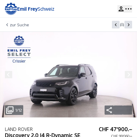
Emil Frey
Schweiz
zur Suche
1/12
CHF 47'900.–
LAND ROVER
Discovery 2.0 I4 R-Dynamic SE
CHF 99'060.–