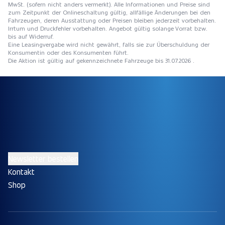
MwSt. (sofern nicht anders vermerkt). Alle Informationen und Preise sind
zum Zeitpunkt der Onlineschaltung gültig, allfällige Änderungen bei den
Fahrzeugen, deren Ausstattung oder Preisen bleiben jederzeit vorbehalten.
Irrtum und Druckfehler vorbehalten. Angebot gültig solange Vorrat bzw.
bis auf Widerruf.
Eine Leasingvergabe wird nicht gewährt, falls sie zur Überschuldung der
Konsumentin oder des Konsumenten führt.
Die Aktion ist gültig auf gekennzeichnete Fahrzeuge bis 31.07.2026 .
Newsletter bestellen
Kontakt
Shop