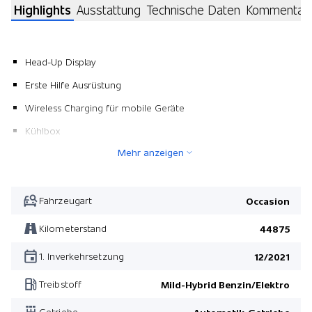
Highlights
Ausstattung
Technische Daten
Kommentar
Head-Up Display
Erste Hilfe Ausrüstung
Wireless Charging für mobile Geräte
Kühlbox
Mehr anzeigen
Leichtmetallfelgen 21" 5-Doppelspeichen Black
Anhängerkupplung elektrisch ausklappbar
Matrix LED-Scheinwerfer
Fahrzeugart
Occasion
Pack Fahrassistenz
Kilometerstand
44875
Pack Winter
1. Inverkehrsetzung
12/2021
Sitze intelligent umklappbar
Treibstoff
Mild-Hybrid Benzin/Elektro
Dachreling schwarz
Getriebe