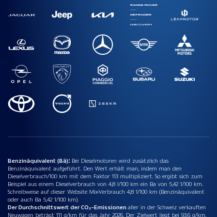
Benzinäquivalent (Bä):
Bei Dieselmotoren wird zusätzlich das
Benzinäquivalent aufgeführt. Den Wert erhält man, indem man den
Dieselverbrauch/100 km mit dem Faktor 113 multipliziert. So ergibt sich zum
Beispiel aus einem Dieselverbrauch von 4,8 l/100 km ein Ba von 5,42 1/100 km.
Schreibweise auf dieser Website Mix-Verbrauch 4,8 1/100 km (Benzinäquivalent
oder auch Ba 5,42 1/100 km).
Der Durchschnittswert der CO₂-Emissionen
aller in der Schweiz verkauften
Neuwagen beträgt 111 g/km für das Jahr 2026. Der Zielwert liegt bei 93.6 g/km.