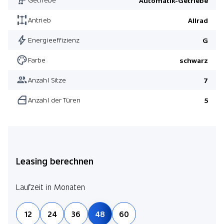
Automatik-Getriebe
Ambientebeleuchtung
3. Sitzreihe elektrisch verstellbar
Antrieb
Allrad
Heckklappe elektrisch mit Freihandfunktion
Energieeffizienz
G
Vordersitze 18-fach verstellbar und heizbar/ Memory
Farbe
schwarz
Panorama-Schiebedach elektrisch
Anzahl Sitze
7
Click & Go Basiseinheit
Anzahl der Türen
5
Dunkelgetönte Scheiben
Pack Winter
Pack Fahrassistenz
Vordersitze 18-fach verstellbar und heizbar/ Memory
Leasing berechnen
Laufzeit in Monaten
12
24
36
48
60