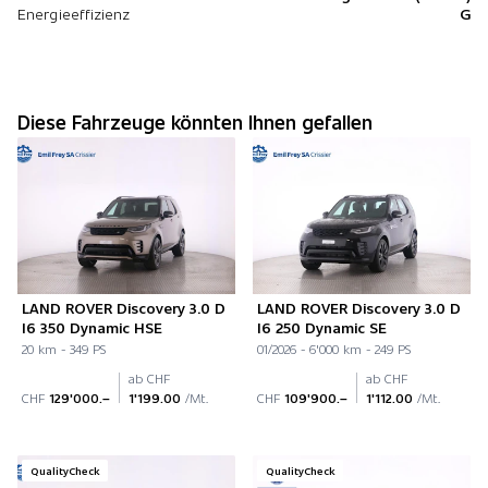
Energieeffizienz
G
Diese Fahrzeuge könnten Ihnen gefallen
LAND ROVER Discovery 3.0 D
LAND ROVER Discovery 3.0 D
I6 350 Dynamic HSE
I6 250 Dynamic SE
20 km - 349 PS
01/2026 - 6'000 km - 249 PS
ab CHF
ab CHF
CHF
129'000.–
1'199.00
/Mt.
CHF
109'900.–
1'112.00
/Mt.
QualityCheck
QualityCheck