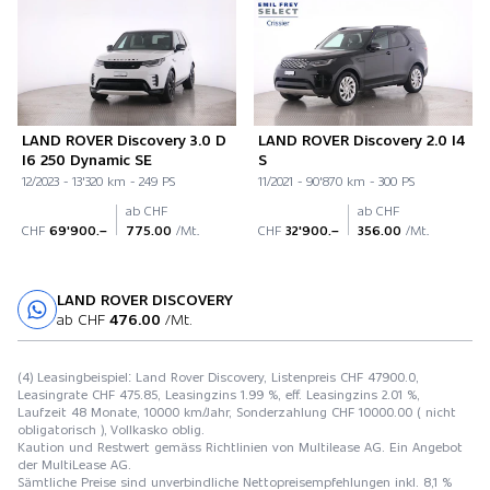
LAND ROVER Discovery 3.0 D
LAND ROVER Discovery 2.0 I4
I6 250 Dynamic SE
S
12/2023 - 13'320 km - 249 PS
11/2021 - 90'870 km - 300 PS
ab CHF
ab CHF
CHF
69'900.–
775.00
/Mt.
CHF
32'900.–
356.00
/Mt.
LAND ROVER DISCOVERY
Probefahrt
ab CHF
476.00
/Mt.
(4) Leasingbeispiel: Land Rover Discovery, Listenpreis CHF 47900.0,
Leasingrate CHF 475.85, Leasingzins 1.99 %, eff. Leasingzins 2.01 %,
Laufzeit 48 Monate, 10000 km/Jahr, Sonderzahlung CHF 10000.00 ( nicht
obligatorisch ), Vollkasko oblig.
Kaution und Restwert gemäss Richtlinien von Multilease AG. Ein Angebot
der MultiLease AG.
Sämtliche Preise sind unverbindliche Nettopreisempfehlungen inkl. 8,1 %