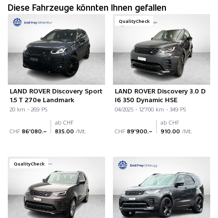
Diese Fahrzeuge könnten Ihnen gefallen
QualityCheck
LAND ROVER Discovery Sport
LAND ROVER Discovery 3.0 D
1.5 T 270e Landmark
I6 350 Dynamic HSE
20 km - 269 PS
04/2025 - 12'700 km - 349 PS
ab CHF
ab CHF
CHF
86'080.–
835.00
/Mt.
CHF
89'900.–
910.00
/Mt.
QualityCheck