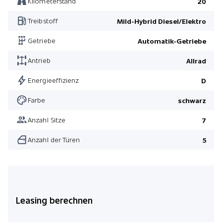
Kilometerstand
20
Dachreling schwarz
Treibstoff
Mild-Hybrid Diesel/Elektro
Metallic-Lackierung
Getriebe
Automatik-Getriebe
Dunkelgetönte Scheiben
Antrieb
Allrad
Vordersitze 20-fach elektr. verstel. mit Massage und Memory
Heckklappe elektrisch mit Freihandfunktion
Energieeffizienz
D
Pack Comfort
Farbe
schwarz
Pack Technologie
Anzahl Sitze
7
Pack Anhängerkupplung
Anzahl der Türen
5
Pack Winter
Pack 3. Sitzreihe
Leasing berechnen