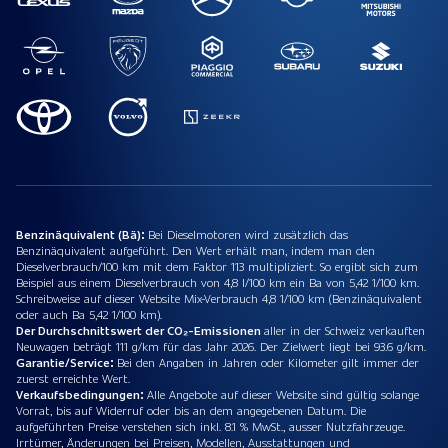
Benzinäquivalent (Bä):
Bei Dieselmotoren wird zusätzlich das
Benzinäquivalent aufgeführt. Den Wert erhält man, indem man den
Dieselverbrauch/100 km mit dem Faktor 113 multipliziert. So ergibt sich zum
Beispiel aus einem Dieselverbrauch von 4,8 l/100 km ein Ba von 5,42 1/100 km.
Schreibweise auf dieser Website Mix-Verbrauch 4,8 1/100 km (Benzinäquivalent
oder auch Ba 5,42 1/100 km).
Der Durchschnittswert der CO₂-Emissionen
aller in der Schweiz verkauften
Neuwagen beträgt 111 g/km für das Jahr 2026. Der Zielwert liegt bei 93.6 g/km.
Garantie/Service:
Bei den Angaben in Jahren oder Kilometer gilt immer der
zuerst erreichte Wert.
Verkaufsbedingungen:
Alle Angebote auf dieser Website sind gültig solange
Vorrat, bis auf Widerruf oder bis an dem angegebenen Datum. Die
aufgeführten Preise verstehen sich inkl. 8.1 % MwSt., ausser Nutzfahrzeuge.
Irrtümer, Änderungen bei Preisen, Modellen, Ausstattungen und