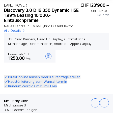
CHF 123'900.–
LAND ROVER
Discovery 3.0 D I6 350 Dynamic HSE
CHF 129'400.–
1.99% Leasing 10'000.-
Neupreis
Eintauschprämie
Neues Fahrzeug | Mild-Hybrid Diesel/Elektro
Alle Details
360 Grad Kamera, Head Up Display, automatische
Klimaanlage, Panoramadach, Android + Apple Carplay
Leasen
ab CHF
1'250.00
/Mt.
Angebot zusammenstellen
Direkt online leasen oder Kaufanfrage stellen
Haustürlieferung zum Wunschtermin
Rundum-Sorglos mit Emil Frey
Emil Frey Bern
Milchstrasse 3
3072 Ostermundigen