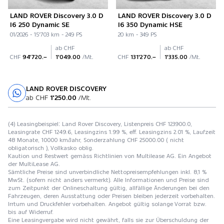
LAND ROVER Discovery 3.0 D
LAND ROVER Discovery 3.0 D
I6 250 Dynamic SE
I6 350 Dynamic HSE
01/2026 - 15'703 km - 249 PS
20 km - 349 PS
ab CHF
ab CHF
CHF
94'720.–
1'049.00
/Mt.
CHF
131'270.–
1'335.00
/Mt.
LAND ROVER DISCOVERY
Probefahrt
ab CHF
1'250.00
/Mt.
(4) Leasingbeispiel: Land Rover Discovery, Listenpreis CHF 123900.0,
Leasingrate CHF 1249.6, Leasingzins 1.99 %, eff. Leasingzins 2.01 %, Laufzeit
48 Monate, 10000 km/Jahr, Sonderzahlung CHF 25000.00 ( nicht
obligatorisch ), Vollkasko oblig.
Kaution und Restwert gemäss Richtlinien von Multilease AG. Ein Angebot
der MultiLease AG.
Sämtliche Preise sind unverbindliche Nettopreisempfehlungen inkl. 8,1 %
MwSt. (sofern nicht anders vermerkt). Alle Informationen und Preise sind
zum Zeitpunkt der Onlineschaltung gültig, allfällige Änderungen bei den
Fahrzeugen, deren Ausstattung oder Preisen bleiben jederzeit vorbehalten.
Irrtum und Druckfehler vorbehalten. Angebot gültig solange Vorrat bzw.
bis auf Widerruf.
Eine Leasingvergabe wird nicht gewährt, falls sie zur Überschuldung der