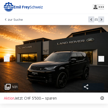
Emil Frey
Schweiz
zur Suche
1/21
Aktion
Jetzt CHF 5'500.– sparen