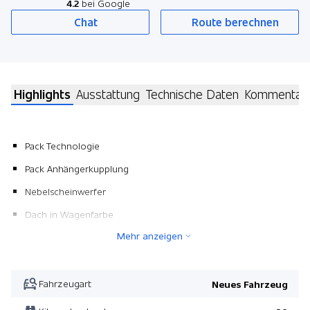
4.2
bei Google
Chat
Route berechnen
Highlights
Ausstattung
Technische Daten
Kommentar
Pack Technologie
Pack Anhängerkupplung
Nebelscheinwerfer
Dach in Wagenfarbe
Mehr anzeigen
Pack Winter
Pack Comfort
Panorama-Schiebedach elektrisch
Fahrzeugart
Neues Fahrzeug
Pack 3. Sitzreihe