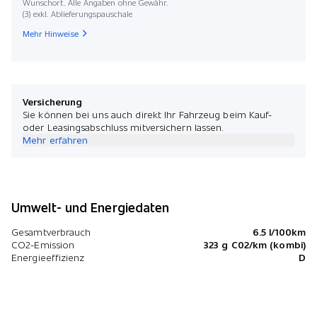
Wunschort. Alle Angaben ohne Gewähr.
(3) exkl. Ablieferungspauschale
Mehr Hinweise
Versicherung
Sie können bei uns auch direkt Ihr Fahrzeug beim Kauf-
oder Leasingsabschluss mitversichern lassen.
Mehr erfahren
Umwelt- und Energiedaten
Gesamtverbrauch
6.5 l/100km
CO2-Emission
323 g C02/km (kombi)
Energieeffizienz
D