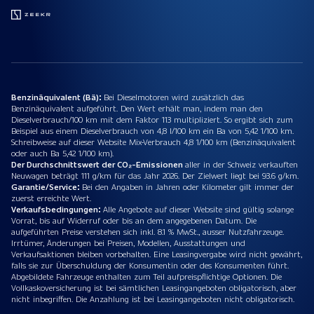
Benzinäquivalent (Bä):
Bei Dieselmotoren wird zusätzlich das
Benzinäquivalent aufgeführt. Den Wert erhält man, indem man den
Dieselverbrauch/100 km mit dem Faktor 113 multipliziert. So ergibt sich zum
Beispiel aus einem Dieselverbrauch von 4,8 l/100 km ein Ba von 5,42 1/100 km.
Schreibweise auf dieser Website Mix-Verbrauch 4,8 1/100 km (Benzinäquivalent
oder auch Ba 5,42 1/100 km).
Der Durchschnittswert der CO₂-Emissionen
aller in der Schweiz verkauften
Neuwagen beträgt 111 g/km für das Jahr 2026. Der Zielwert liegt bei 93.6 g/km.
Garantie/Service:
Bei den Angaben in Jahren oder Kilometer gilt immer der
zuerst erreichte Wert.
Verkaufsbedingungen:
Alle Angebote auf dieser Website sind gültig solange
Vorrat, bis auf Widerruf oder bis an dem angegebenen Datum. Die
aufgeführten Preise verstehen sich inkl. 8.1 % MwSt., ausser Nutzfahrzeuge.
Irrtümer, Änderungen bei Preisen, Modellen, Ausstattungen und
Verkaufsaktionen bleiben vorbehalten. Eine Leasingvergabe wird nicht gewährt,
falls sie zur Überschuldung der Konsumentin oder des Konsumenten führt.
Abgebildete Fahrzeuge enthalten zum Teil aufpreispflichtige Optionen. Die
Vollkaskoversicherung ist bei sämtlichen Leasingangeboten obligatorisch, aber
nicht inbegriffen. Die Anzahlung ist bei Leasingangeboten nicht obligatorisch.