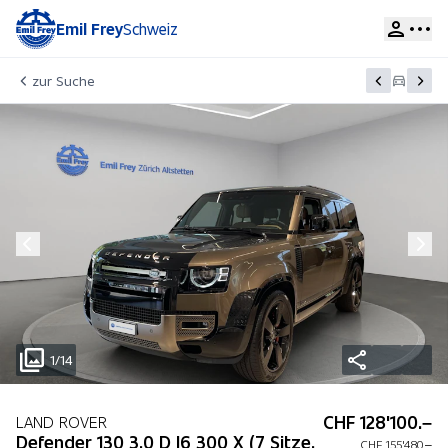
Emil Frey
Schweiz
zur Suche
1/14
CHF 128'100.–
LAND ROVER
Defender 130 3.0 D I6 300 X (7 Sitze,
CHF 155'480.–