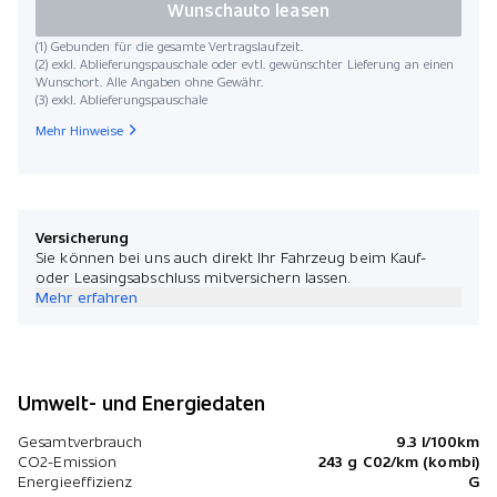
Wunschauto leasen
(1) Gebunden für die gesamte Vertragslaufzeit.
(2) exkl. Ablieferungspauschale oder evtl. gewünschter Lieferung an einen
Wunschort. Alle Angaben ohne Gewähr.
(3) exkl. Ablieferungspauschale
Mehr Hinweise
Versicherung
Sie können bei uns auch direkt Ihr Fahrzeug beim Kauf-
oder Leasingsabschluss mitversichern lassen.
Mehr erfahren
Umwelt- und Energiedaten
Gesamtverbrauch
9.3 l/100km
CO2-Emission
243 g C02/km (kombi)
Energieeffizienz
G