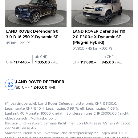
LAND ROVER Defender 90
LAND ROVER Defender 110
3.0 D I6 250 X-Dynamic SE
2.0 P300e X-Dynamic SE
(Plug-in Hybrid)
45 km - 249 PS
04/2026 - 45 km - 300 PS
ab CHF
ab CHF
CHF
117'440.–
1'035.00
/Mt.
CHF
113'680.–
845.00
/Mt.
LAND ROVER DEFENDER
Probefahrt
ab CHF
1'240.00
/Mt.
(4) Leasingbeispiel: Land Rover Defender, Listenpreis CHF 128100.0,
Leasingrate CHF 1240.4, Leasingzins 3.99 %, eff. Leasingzins 4.06 %,
Laufzeit 48 Monate, 10000 km/Jahr, Sonderzahlung CHF 26000.00 ( nicht
obligatorisch ), Vollkasko oblig.
Kaution und Restwert gemäss Richtlinien von Multilease AG. Ein Angebot
der MultiLease AG.
Sämtliche Preise sind unverbindliche Nettopreisempfehlungen inkl. 8,1 %
MwSt. (sofern nicht anders vermerkt). Alle Informationen und Preise sind