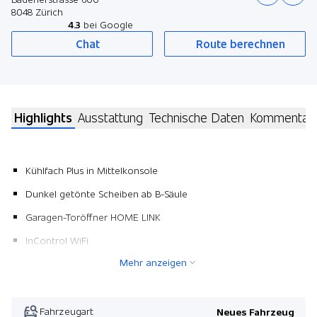
8048 Zürich
4.3
bei Google
Chat
Route berechnen
Highlights
Ausstattung
Technische Daten
Kommentar
Kühlfach Plus in Mittelkonsole
Dunkel getönte Scheiben ab B-Säule
Garagen-Toröffner HOME LINK
InControl WiFi
Mehr anzeigen
Pack Chrom
Vier Zonen-Klimaautomatik
Pack Winter
Fahrzeugart
Neues Fahrzeug