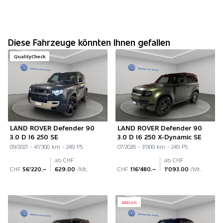
Diese Fahrzeuge könnten Ihnen gefallen
QualityCheck
LAND ROVER Defender 90
LAND ROVER Defender 90
3.0 D I6 250 SE
3.0 D I6 250 X-Dynamic SE
09/2021 - 45'300 km - 249 PS
07/2026 - 3'000 km - 249 PS
ab CHF
ab CHF
CHF
56'220.–
629.00
/Mt.
CHF
116'480.–
1'093.00
/Mt.
Aktion