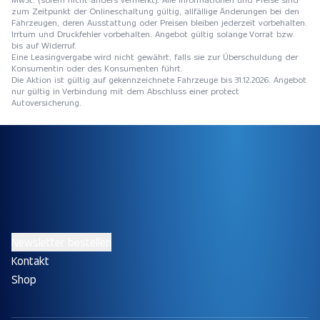
zum Zeitpunkt der Onlineschaltung gültig, allfällige Änderungen bei den
Fahrzeugen, deren Ausstattung oder Preisen bleiben jederzeit vorbehalten.
Irrtum und Druckfehler vorbehalten. Angebot gültig solange Vorrat bzw.
bis auf Widerruf.
Eine Leasingvergabe wird nicht gewährt, falls sie zur Überschuldung der
Konsumentin oder des Konsumenten führt.
Die Aktion ist gültig auf gekennzeichnete Fahrzeuge bis 31.12.2026. Angebot
nur gültig in Verbindung mit dem Abschluss einer protect
Autoversicherung.
Newsletter bestellen
Kontakt
Shop