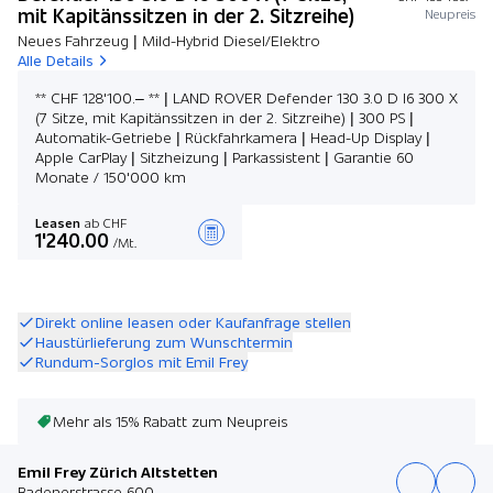
mit Kapitänssitzen in der 2. Sitzreihe)
Neupreis
Neues Fahrzeug | Mild-Hybrid Diesel/Elektro
Alle Details
** CHF 128'100.– ** | LAND ROVER Defender 130 3.0 D I6 300 X
(7 Sitze, mit Kapitänssitzen in der 2. Sitzreihe) | 300 PS |
Automatik-Getriebe | Rückfahrkamera | Head-Up Display |
Apple CarPlay | Sitzheizung | Parkassistent | Garantie 60
Monate / 150'000 km
Leasen
ab CHF
1'240.00
/Mt.
Angebot zusammenstellen
Direkt online leasen oder Kaufanfrage stellen
Haustürlieferung zum Wunschtermin
Rundum-Sorglos mit Emil Frey
Mehr als 15% Rabatt zum Neupreis
Emil Frey Zürich Altstetten
Badenerstrasse 600