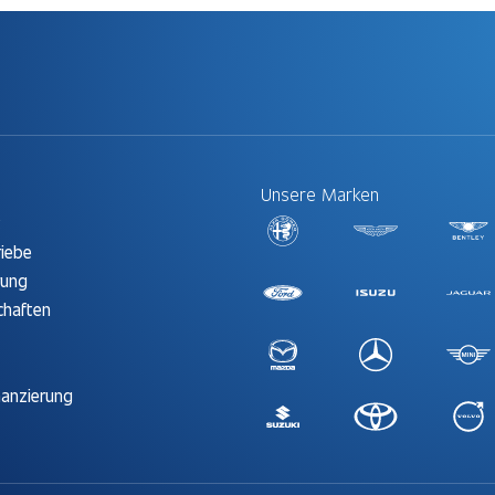
Unsere Marken
t
riebe
rung
chaften
nanzierung