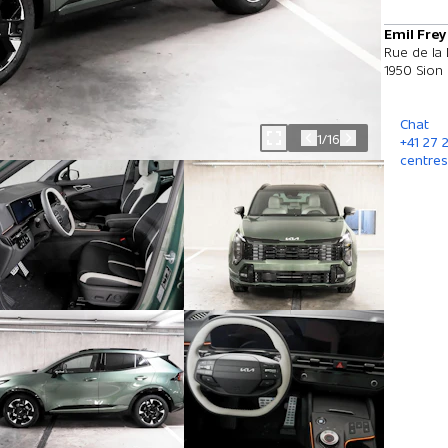
Emil Frey
Rue de la
1950 Sion
Chat
1/16
+41 27 
centres