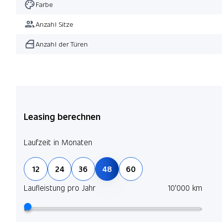
Farbe
Anzahl Sitze
Anzahl der Türen
Leasing berechnen
Laufzeit in Monaten
12
24
36
48
60
Laufleistung pro Jahr
10'000 km