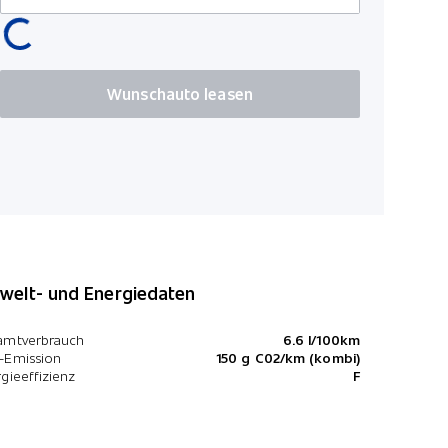
Details sie
Lederlenkr
Aktive Sit
Wunschauto leasen
Bluetooth 
elt- und Energiedaten
amtverbrauch
6.6 l/100km
-Emission
150 g C02/km (kombi)
gieeffizienz
F