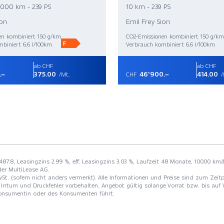
'000 km - 239 PS
10 km - 239 PS
ion
Emil Frey Sion
en kombiniert 150 g/km
CO2-Emissionen kombiniert 150 g/km
F
biniert 6.6 l/100km
Verbrauch kombiniert 6.6 l/100km
ab CHF
ab CHF
.–
375.00
46'900.–
414.00
/Mt.
CHF
/
487.8, Leasingzins 2.99 %, eff. Leasingzins 3.03 %, Laufzeit 48 Monate, 10000 km/J
der MultiLease AG.
St. (sofern nicht anders vermerkt). Alle Informationen und Preise sind zum Zeitp
Irrtum und Druckfehler vorbehalten. Angebot gültig solange Vorrat bzw. bis auf 
 Konsumentin oder des Konsumenten führt.