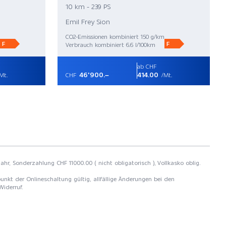
10 km - 239 PS
Emil Frey Sion
CO2-Emissionen kombiniert 150 g/km
F
F
Verbrauch kombiniert 6.6 l/100km
ab CHF
46'900.–
414.00
Mt.
CHF
/Mt.
ahr, Sonderzahlung CHF 11000.00 ( nicht obligatorisch ), Vollkasko oblig.
unkt der Onlineschaltung gültig, allfällige Änderungen bei den
Widerruf.