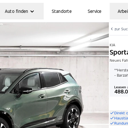
Auto finden
Standorte
Service
Arbei
zur Su
KIA
Sport
Neues Fahr
**Herst
- Barza
Leasen
a
488.
Direkt 
Haustü
Rundum