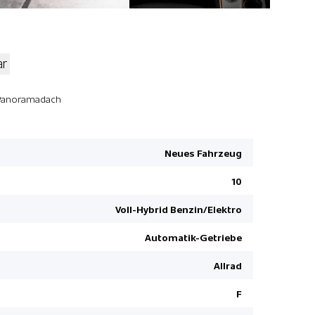
ar
Smart-Key
Panoramadach
Park-Dista
Leichtmeta
Neues Fahrzeug
Autobahn-
10
Aussenspieg
anklappbar
Voll-Hybrid Benzin/Elektro
Geschwindi
Digital Key
Automatik-Getriebe
Head-Up Di
Allrad
HSA Bergan
F
Ottopartike