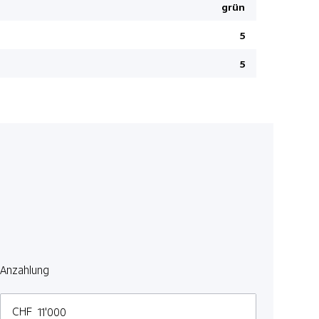
Ambienteb
grün
Vordersitze
5
DAB+ Digit
5
Regensens
Wireless C
Adaptiver
Rückfahrk
Kopfairbag
Kollisions
Totwinkel-
ESP/ TCS
Ferngesteu
Rücksitze 
Anzahlung
Fahrersitz
Lenkradhe
CHF