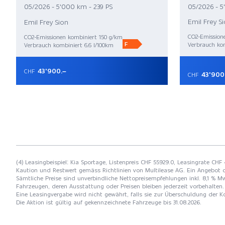
05/2026 - 5'000 km - 239 PS
05/2026 - 5
Emil Frey S
Emil Frey Sion
CO2-Emission
CO2-Emissionen kombiniert 150 g/km
F
Verbrauch kom
Verbrauch kombiniert 6.6 l/100km
43'900.–
CHF
43'900
CHF
(4) Leasingbeispiel: Kia Sportage, Listenpreis CHF 55929.0, Leasingrate CHF 
Kaution und Restwert gemäss Richtlinien von Multilease AG. Ein Angebot 
Sämtliche Preise sind unverbindliche Nettopreisempfehlungen inkl. 8,1 % Mw
Fahrzeugen, deren Ausstattung oder Preisen bleiben jederzeit vorbehalten. 
Eine Leasingvergabe wird nicht gewährt, falls sie zur Überschuldung der
Die Aktion ist gültig auf gekennzeichnete Fahrzeuge bis 31.08.2026.