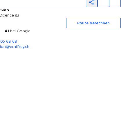
 Sion
Probefahrt
 Dixence 83
Route berechnen
4.1
bei Google
205 68 68
ion@emilfrey.ch