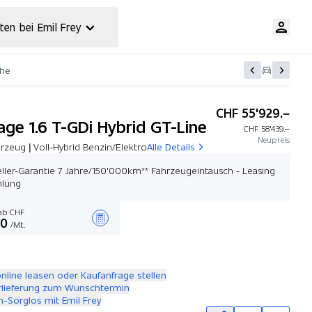
ten bei Emil Frey
che
CHF 55'929.–
age 1.6 T-GDi Hybrid GT-Line
CHF 58'439.–
Neupreis
zeug | Voll-Hybrid Benzin/Elektro
Alle Details
eller-Garantie 7 Jahre/150'000km** Fahrzeugeintausch - Leasing
hlung
b CHF
00
/Mt.
Angebot zusammenstellen
online leasen oder Kaufanfrage stellen
rlieferung zum Wunschtermin
-Sorglos mit Emil Frey