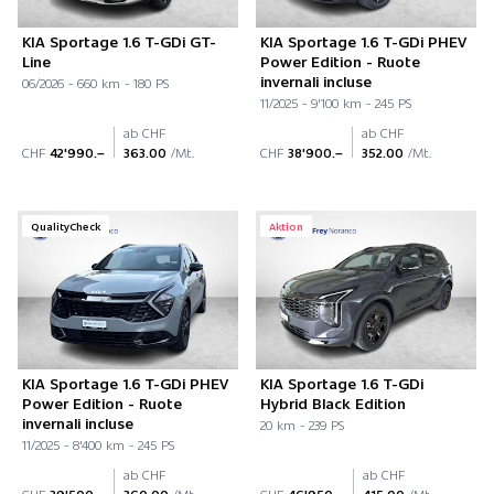
KIA Sportage 1.6 T-GDi GT-
KIA Sportage 1.6 T-GDi PHEV
Line
Power Edition - Ruote
invernali incluse
06/2026 - 660 km - 180 PS
11/2025 - 9'100 km - 245 PS
ab CHF
ab CHF
CHF
42'990.–
363.00
/Mt.
CHF
38'900.–
352.00
/Mt.
QualityCheck
Aktion
KIA Sportage 1.6 T-GDi PHEV
KIA Sportage 1.6 T-GDi
Power Edition - Ruote
Hybrid Black Edition
invernali incluse
20 km - 239 PS
11/2025 - 8'400 km - 245 PS
ab CHF
ab CHF