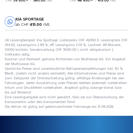
CHF
39'500.–
360.00
/Mt.
CHF
46'950.–
415.00
/Mt.
KIA SPORTAGE
Probefahrt
ab CHF
415.00
/Mt.
(4) Leasingbeispiel: Kia Sportage, Listenpreis CHF 46950.0, Leasingrate CHF
414.65, Leasingzins 2.99 %, eff. Leasingzins 3.03 %, Laufzeit 48 Monate,
10000 km/Jahr, Sonderzahlung CHF 9000.00 ( nicht obligatorisch ),
Vollkasko oblig.
Kaution und Restwert gemäss Richtlinien von Multilease AG. Ein Angebot
der MultiLease AG.
Sämtliche Preise sind unverbindliche Nettopreisempfehlungen inkl. 8,1 %
MwSt. (sofern nicht anders vermerkt). Alle Informationen und Preise sind
zum Zeitpunkt der Onlineschaltung gültig, allfällige Änderungen bei den
Fahrzeugen, deren Ausstattung oder Preisen bleiben jederzeit vorbehalten.
Irrtum und Druckfehler vorbehalten. Angebot gültig solange Vorrat bzw.
bis auf Widerruf.
Eine Leasingvergabe wird nicht gewährt, falls sie zur Überschuldung der
Konsumentin oder des Konsumenten führt.
Die Aktion ist gültig auf gekennzeichnete Fahrzeuge bis 31.08.2026.