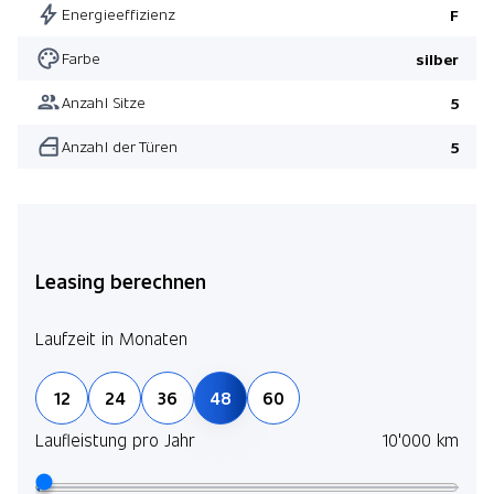
Energieeffizienz
F
Farbe
silber
Anzahl Sitze
5
Anzahl der Türen
5
Leasing berechnen
Laufzeit in Monaten
12
24
36
48
60
Laufleistung pro Jahr
10'000 km