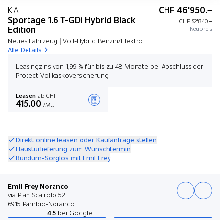
CHF 46'950.–
KIA
Sportage 1.6 T-GDi Hybrid Black
CHF 52'840.–
Edition
Neupreis
Neues Fahrzeug | Voll-Hybrid Benzin/Elektro
Alle Details
Leasingzins von 1,99 % für bis zu 48 Monate bei Abschluss der
Protect-Vollkaskoversicherung
Leasen
ab CHF
415.00
/Mt.
Angebot zusammenstellen
Direkt online leasen oder Kaufanfrage stellen
Haustürlieferung zum Wunschtermin
Rundum-Sorglos mit Emil Frey
Emil Frey Noranco
via Pian Scairolo 52
6915 Pambio-Noranco
4.5
bei Google