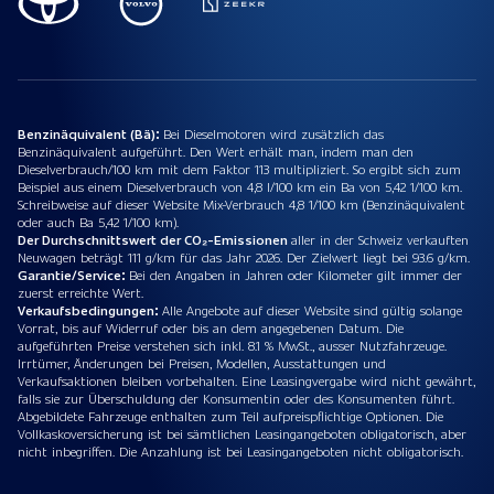
Benzinäquivalent (Bä):
Bei Dieselmotoren wird zusätzlich das
Benzinäquivalent aufgeführt. Den Wert erhält man, indem man den
Dieselverbrauch/100 km mit dem Faktor 113 multipliziert. So ergibt sich zum
Beispiel aus einem Dieselverbrauch von 4,8 l/100 km ein Ba von 5,42 1/100 km.
Schreibweise auf dieser Website Mix-Verbrauch 4,8 1/100 km (Benzinäquivalent
oder auch Ba 5,42 1/100 km).
Der Durchschnittswert der CO₂-Emissionen
aller in der Schweiz verkauften
Neuwagen beträgt 111 g/km für das Jahr 2026. Der Zielwert liegt bei 93.6 g/km.
Garantie/Service:
Bei den Angaben in Jahren oder Kilometer gilt immer der
zuerst erreichte Wert.
Verkaufsbedingungen:
Alle Angebote auf dieser Website sind gültig solange
Vorrat, bis auf Widerruf oder bis an dem angegebenen Datum. Die
aufgeführten Preise verstehen sich inkl. 8.1 % MwSt., ausser Nutzfahrzeuge.
Irrtümer, Änderungen bei Preisen, Modellen, Ausstattungen und
Verkaufsaktionen bleiben vorbehalten. Eine Leasingvergabe wird nicht gewährt,
falls sie zur Überschuldung der Konsumentin oder des Konsumenten führt.
Abgebildete Fahrzeuge enthalten zum Teil aufpreispflichtige Optionen. Die
Vollkaskoversicherung ist bei sämtlichen Leasingangeboten obligatorisch, aber
nicht inbegriffen. Die Anzahlung ist bei Leasingangeboten nicht obligatorisch.