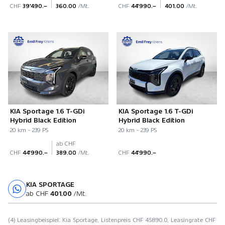
CHF
39'490.–
360.00
/Mt.
CHF
44'990.–
401.00
/Mt.
KIA Sportage 1.6 T-GDi
KIA Sportage 1.6 T-GDi
Hybrid Black Edition
Hybrid Black Edition
20 km - 239 PS
20 km - 239 PS
ab CHF
CHF
44'990.–
389.00
/Mt.
CHF
44'990.–
KIA SPORTAGE
Probefahrt
ab CHF
401.00
/Mt.
(4) Leasingbeispiel: Kia Sportage, Listenpreis CHF 45890.0, Leasingrate CHF