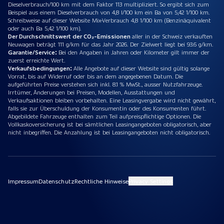
Dieselverbrauch/100 km mit dem Faktor 113 multipliziert. So ergibt sich zum
Beispiel aus einem Dieselverbrauch von 4,8 l/100 km ein Ba von 5,42 1/100 km.
Schreibweise auf dieser Website Mix-Verbrauch 4,8 1/100 km (Benzinäquivalent
oder auch Ba 5,42 1/100 km).
Der Durchschnittswert der CO₂-Emissionen
aller in der Schweiz verkauften
Neuwagen beträgt 111 g/km für das Jahr 2026. Der Zielwert liegt bei 93.6 g/km.
Garantie/Service:
Bei den Angaben in Jahren oder Kilometer gilt immer der
zuerst erreichte Wert.
Verkaufsbedingungen:
Alle Angebote auf dieser Website sind gültig solange
Vorrat, bis auf Widerruf oder bis an dem angegebenen Datum. Die
aufgeführten Preise verstehen sich inkl. 8.1 % MwSt., ausser Nutzfahrzeuge.
Irrtümer, Änderungen bei Preisen, Modellen, Ausstattungen und
Verkaufsaktionen bleiben vorbehalten. Eine Leasingvergabe wird nicht gewährt,
falls sie zur Überschuldung der Konsumentin oder des Konsumenten führt.
Abgebildete Fahrzeuge enthalten zum Teil aufpreispflichtige Optionen. Die
Vollkaskoversicherung ist bei sämtlichen Leasingangeboten obligatorisch, aber
nicht inbegriffen. Die Anzahlung ist bei Leasingangeboten nicht obligatorisch.
Impressum
Datenschutz
Rechtliche Hinweise
Privacy Settings