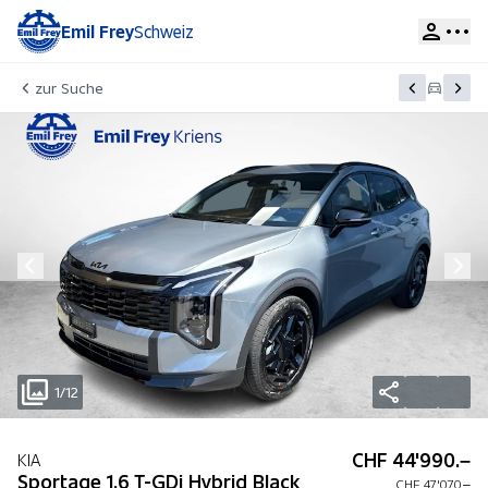
Emil Frey
Schweiz
zur Suche
1/12
CHF 44'990.–
KIA
Sportage 1.6 T-GDi Hybrid Black
CHF 47'070.–