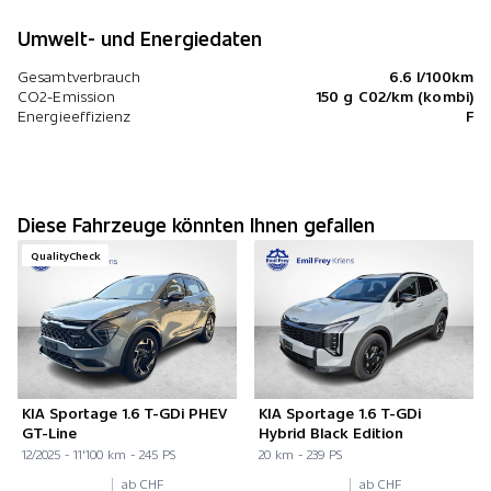
Umwelt- und Energiedaten
Gesamtverbrauch
6.6 l/100km
CO2-Emission
150 g C02/km (kombi)
Energieeffizienz
F
Diese Fahrzeuge könnten Ihnen gefallen
QualityCheck
KIA Sportage 1.6 T-GDi PHEV
KIA Sportage 1.6 T-GDi
GT-Line
Hybrid Black Edition
12/2025 - 11'100 km - 245 PS
20 km - 239 PS
ab CHF
ab CHF