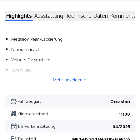
Highlights
Ausstattung
Technische Daten
Kommentar
Metallic-/ Pearl-Lackierung
Panoramadach
Velours-Fussmatten
Safety Bag
Mehr anzeigen
4 Winterräder Alu 17"
Fahrzeugart
Occasion
Kilometerstand
11100
1. Inverkehrsetzung
04/2025
Treibstoff
Mild-Hybrid Benzin/Elektro