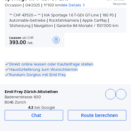
Neupreis
Occasion | 04/2025 | 11'100 km
Alle Details
** CHF 43'520.– ** | KIA Sportage 1.6 T-GDi GT-Line | 160 PS |
Automatik-Getriebe | Rückfahrkamera | Apple CarPlay |
Sitzheizung | Navigation | Garantie 84 Monate / 150'000 km
Leasen
ab CHF
393.00
/Mt.
Angebot zusammenstellen
Direkt online leasen oder Kaufanfrage stellen
Haustürlieferung zum Wunschtermin
Rundum-Sorglos mit Emil Frey
Emil Frey Zürich Altstetten
Badenerstrasse 600
8048 Zürich
4.3
bei Google
Chat
Route berechnen