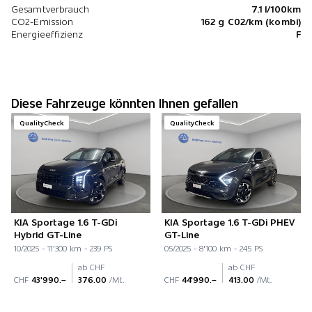
Gesamtverbrauch
7.1 l/100km
CO2-Emission
162 g C02/km (kombi)
Energieeffizienz
F
Diese Fahrzeuge könnten Ihnen gefallen
QualityCheck
QualityCheck
KIA Sportage 1.6 T-GDi
KIA Sportage 1.6 T-GDi PHEV
Hybrid GT-Line
GT-Line
10/2025 - 11'300 km - 239 PS
05/2025 - 8'100 km - 245 PS
ab CHF
ab CHF
CHF
43'990.–
376.00
/Mt.
CHF
44'990.–
413.00
/Mt.