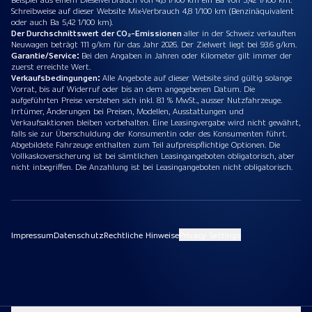
Schreibweise auf dieser Website Mix-Verbrauch 4,8 1/100 km (Benzinäquivalent
oder auch Ba 5,42 1/100 km).
Der Durchschnittswert der CO₂-Emissionen
aller in der Schweiz verkauften
Neuwagen beträgt 111 g/km für das Jahr 2026. Der Zielwert liegt bei 93.6 g/km.
Garantie/Service:
Bei den Angaben in Jahren oder Kilometer gilt immer der
zuerst erreichte Wert.
Verkaufsbedingungen:
Alle Angebote auf dieser Website sind gültig solange
Vorrat, bis auf Widerruf oder bis an dem angegebenen Datum. Die
aufgeführten Preise verstehen sich inkl. 8.1 % MwSt., ausser Nutzfahrzeuge.
Irrtümer, Änderungen bei Preisen, Modellen, Ausstattungen und
Verkaufsaktionen bleiben vorbehalten. Eine Leasingvergabe wird nicht gewährt,
falls sie zur Überschuldung der Konsumentin oder des Konsumenten führt.
Abgebildete Fahrzeuge enthalten zum Teil aufpreispflichtige Optionen. Die
Vollkaskoversicherung ist bei sämtlichen Leasingangeboten obligatorisch, aber
nicht inbegriffen. Die Anzahlung ist bei Leasingangeboten nicht obligatorisch.
Impressum
Datenschutz
Rechtliche Hinweise
Privacy Settings