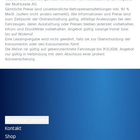
der MultiLease AG.
Sämtliche Preise sind unverbindliche Nettopreisempfehlungen inkl. 8,1 %
MwSt. (sofern nicht anders vermerkt). Alle Informationen und Preise sind
zum Zeitpunkt der Onlineschaltung gültig, allfällige Änderungen bei den
Fahrzeugen, deren Ausstattung oder Preisen bleiben jederzeit vorbehalten.
Irrtum und Druckfehler vorbehalten. Angebot gültig solange Vorrat bzw.
bis auf Widerruf.
Eine Leasingvergabe wird nicht gewährt, falls sie zur Überschuldung der
Konsumentin oder des Konsumenten führt.
Die Aktion ist gültig auf gekennzeichnete Fahrzeuge bis 31.12.2026. Angebot
nur gültig in Verbindung mit dem Abschluss einer protect
Autoversicherung.
Newsletter bestellen
Kontakt
Shop