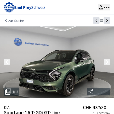
Emil Frey
Schweiz
zur Suche
1/13
CHF 43'520.–
KIA
Sportage 1.6 T-GDi GT-Line
CHF 55'809.–