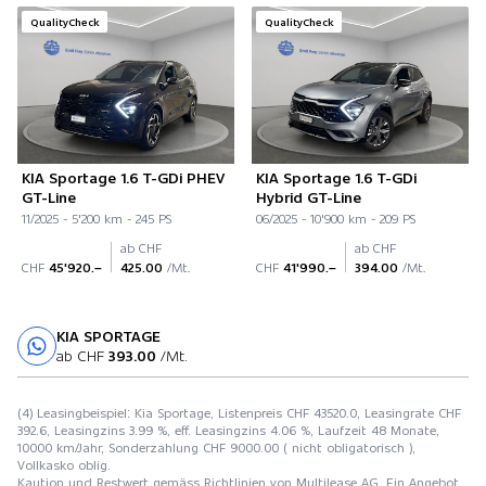
QualityCheck
QualityCheck
KIA Sportage 1.6 T-GDi PHEV
KIA Sportage 1.6 T-GDi
GT-Line
Hybrid GT-Line
11/2025 - 5'200 km - 245 PS
06/2025 - 10'900 km - 209 PS
ab CHF
ab CHF
CHF
45'920.–
425.00
/Mt.
CHF
41'990.–
394.00
/Mt.
KIA SPORTAGE
Probefahrt
ab CHF
393.00
/Mt.
(4) Leasingbeispiel: Kia Sportage, Listenpreis CHF 43520.0, Leasingrate CHF
392.6, Leasingzins 3.99 %, eff. Leasingzins 4.06 %, Laufzeit 48 Monate,
10000 km/Jahr, Sonderzahlung CHF 9000.00 ( nicht obligatorisch ),
Vollkasko oblig.
Kaution und Restwert gemäss Richtlinien von Multilease AG. Ein Angebot