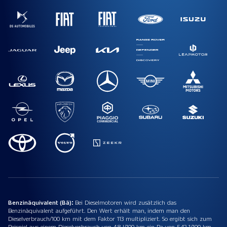
Benzinäquivalent (Bä):
Bei Dieselmotoren wird zusätzlich das
Benzinäquivalent aufgeführt. Den Wert erhält man, indem man den
Dieselverbrauch/100 km mit dem Faktor 113 multipliziert. So ergibt sich zum
Beispiel aus einem Dieselverbrauch von 4,8 l/100 km ein Ba von 5,42 1/100 km.