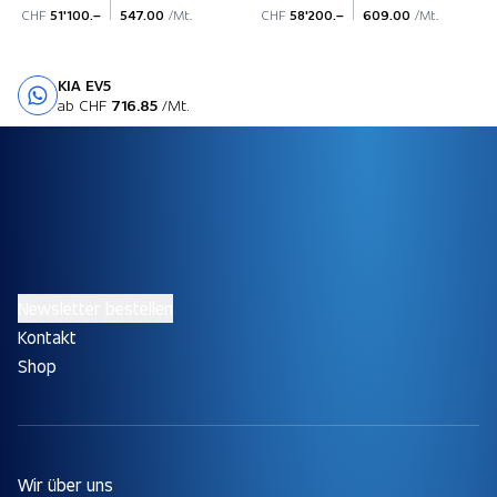
CHF
51'100.–
547.00
/Mt.
CHF
58'200.–
609.00
/Mt.
KIA EV5
Probefahrt
ab CHF
716.85
/Mt.
Newsletter bestellen
Kontakt
Shop
Wir über uns