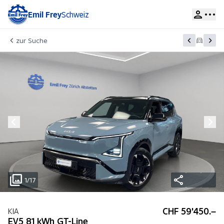
Emil Frey
Schweiz
zur Suche
1/17
CHF 59'450.–
KIA
EV5 81 kWh GT-Line