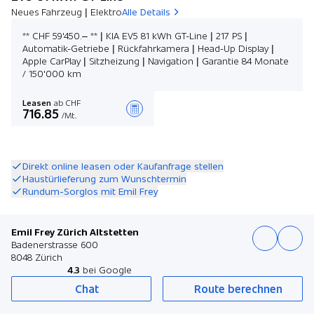
Neues Fahrzeug | Elektro
Alle Details
** CHF 59'450.– ** | KIA EV5 81 kWh GT-Line | 217 PS |
Automatik-Getriebe | Rückfahrkamera | Head-Up Display |
Apple CarPlay | Sitzheizung | Navigation | Garantie 84 Monate
/ 150'000 km
Leasen
ab CHF
716.85
/Mt.
Angebot zusammenstellen
Direkt online leasen oder Kaufanfrage stellen
Haustürlieferung zum Wunschtermin
Rundum-Sorglos mit Emil Frey
Emil Frey Zürich Altstetten
Badenerstrasse 600
8048 Zürich
4.3
bei Google
Chat
Route berechnen