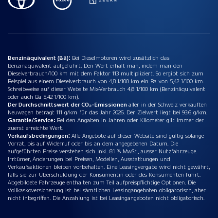
Benzinäquivalent (Bä):
Bei Dieselmotoren wird zusätzlich das
Benzinäquivalent aufgeführt. Den Wert erhält man, indem man den
Dieselverbrauch/100 km mit dem Faktor 113 multipliziert. So ergibt sich zum
Beispiel aus einem Dieselverbrauch von 4,8 l/100 km ein Ba von 5,42 1/100 km.
Schreibweise auf dieser Website Mix-Verbrauch 4,8 1/100 km (Benzinäquivalent
oder auch Ba 5,42 1/100 km).
Der Durchschnittswert der CO₂-Emissionen
aller in der Schweiz verkauften
Neuwagen beträgt 111 g/km für das Jahr 2026. Der Zielwert liegt bei 93.6 g/km.
Garantie/Service:
Bei den Angaben in Jahren oder Kilometer gilt immer der
zuerst erreichte Wert.
Verkaufsbedingungen:
Alle Angebote auf dieser Website sind gültig solange
Vorrat, bis auf Widerruf oder bis an dem angegebenen Datum. Die
aufgeführten Preise verstehen sich inkl. 8.1 % MwSt., ausser Nutzfahrzeuge.
Irrtümer, Änderungen bei Preisen, Modellen, Ausstattungen und
Verkaufsaktionen bleiben vorbehalten. Eine Leasingvergabe wird nicht gewährt,
falls sie zur Überschuldung der Konsumentin oder des Konsumenten führt.
Abgebildete Fahrzeuge enthalten zum Teil aufpreispflichtige Optionen. Die
Vollkaskoversicherung ist bei sämtlichen Leasingangeboten obligatorisch, aber
nicht inbegriffen. Die Anzahlung ist bei Leasingangeboten nicht obligatorisch.