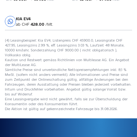
KIA EV4
Probefahrt
ab CHF
428.00
/Mt.
(4) Leasingbeispiel: Kia EV4, Listenpreis CHF 45900.0, Leasingrate CHF
427.95, Leasingzins 2.99 %, eff. Leasingzins 3.03 %, Laufzeit 48 Monate,
10000 km/Jahr, Sonderzahlung CHF 9000.00 ( nicht obligatorisch ),
Vollkasko oblig.
Kaution und Restwert gemäss Richtlinien von Multilease AG. Ein Angebot
der MultiLease AG.
Sämtliche Preise sind unverbindliche Nettopreisempfehlungen inkl. 8,1 %
MwSt. (sofern nicht anders vermerkt). Alle Informationen und Preise sind
zum Zeitpunkt der Onlineschaltung gültig, allfällige Änderungen bei den
Fahrzeugen, deren Ausstattung oder Preisen bleiben jederzeit vorbehalten.
Irrtum und Druckfehler vorbehalten. Angebot gültig solange Vorrat bzw.
bis auf Widerruf.
Eine Leasingvergabe wird nicht gewährt, falls sie zur Überschuldung der
Konsumentin oder des Konsumenten führt.
Die Aktion ist gültig auf gekennzeichnete Fahrzeuge bis 31.08.2026.