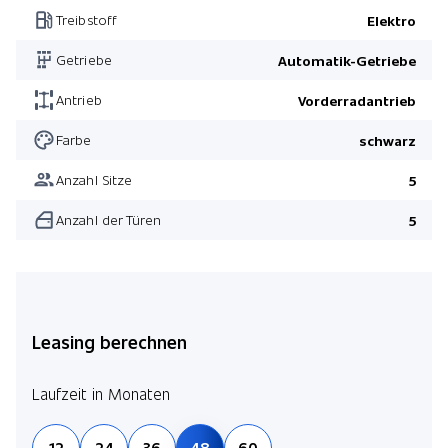
Treibstoff
Elektro
Getriebe
Automatik-Getriebe
Antrieb
Vorderradantrieb
Farbe
schwarz
Anzahl Sitze
5
Anzahl der Türen
5
Leasing berechnen
Laufzeit in Monaten
12
24
36
48
60