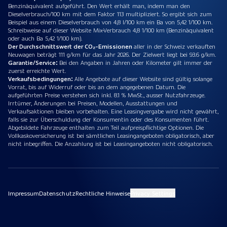
Benzinäquivalent aufgeführt. Den Wert erhält man, indem man den
Dieselverbrauch/100 km mit dem Faktor 113 multipliziert. So ergibt sich zum
Beispiel aus einem Dieselverbrauch von 4,8 l/100 km ein Ba von 5,42 1/100 km.
Schreibweise auf dieser Website Mix-Verbrauch 4,8 1/100 km (Benzinäquivalent
oder auch Ba 5,42 1/100 km).
Der Durchschnittswert der CO₂-Emissionen
aller in der Schweiz verkauften
Neuwagen beträgt 111 g/km für das Jahr 2026. Der Zielwert liegt bei 93.6 g/km.
Garantie/Service:
Bei den Angaben in Jahren oder Kilometer gilt immer der
zuerst erreichte Wert.
Verkaufsbedingungen:
Alle Angebote auf dieser Website sind gültig solange
Vorrat, bis auf Widerruf oder bis an dem angegebenen Datum. Die
aufgeführten Preise verstehen sich inkl. 8.1 % MwSt., ausser Nutzfahrzeuge.
Irrtümer, Änderungen bei Preisen, Modellen, Ausstattungen und
Verkaufsaktionen bleiben vorbehalten. Eine Leasingvergabe wird nicht gewährt,
falls sie zur Überschuldung der Konsumentin oder des Konsumenten führt.
Abgebildete Fahrzeuge enthalten zum Teil aufpreispflichtige Optionen. Die
Vollkaskoversicherung ist bei sämtlichen Leasingangeboten obligatorisch, aber
nicht inbegriffen. Die Anzahlung ist bei Leasingangeboten nicht obligatorisch.
Impressum
Datenschutz
Rechtliche Hinweise
Privacy Settings