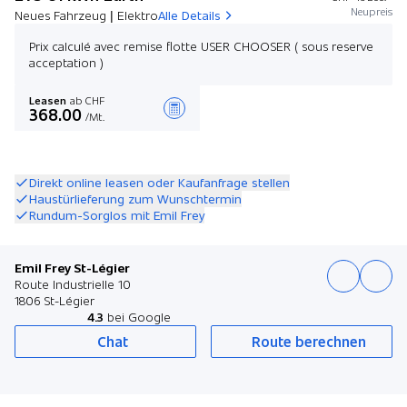
Neupreis
Neues Fahrzeug | Elektro
Alle Details
Prix calculé avec remise flotte USER CHOOSER ( sous reserve
acceptation )
Leasen
ab CHF
368.00
/Mt.
Angebot zusammenstellen
Direkt online leasen oder Kaufanfrage stellen
Haustürlieferung zum Wunschtermin
Rundum-Sorglos mit Emil Frey
Emil Frey St-Légier
Route Industrielle 10
1806 St-Légier
4.3
bei Google
Chat
Route berechnen