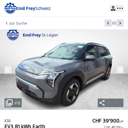
Emil Frey
Schweiz
zur Suche
1/12
CHF 39'900.–
KIA
EV3 81 kWh Earth
CHF 46'200.–