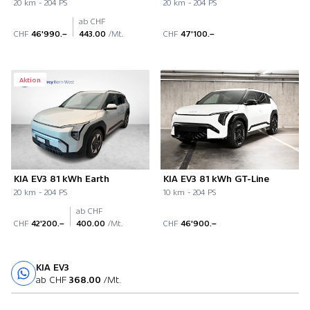
20 km - 204 PS
20 km - 204 PS
ab CHF
CHF
46'990.–
443.00
/Mt.
CHF
47'100.–
Aktion
KIA EV3 81 kWh Earth
KIA EV3 81 kWh GT-Line
20 km - 204 PS
10 km - 204 PS
ab CHF
CHF
42'200.–
400.00
/Mt.
CHF
46'900.–
KIA EV3
Probefahrt
ab CHF
368.00
/Mt.