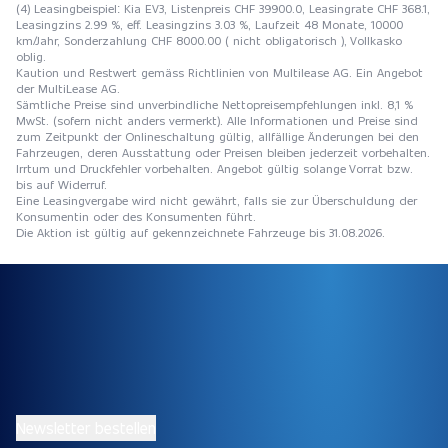
(4) Leasingbeispiel: Kia EV3, Listenpreis CHF 39900.0, Leasingrate CHF 368.1,
Leasingzins 2.99 %, eff. Leasingzins 3.03 %, Laufzeit 48 Monate, 10000
km/Jahr, Sonderzahlung CHF 8000.00 ( nicht obligatorisch ), Vollkasko
oblig.
Kaution und Restwert gemäss Richtlinien von Multilease AG. Ein Angebot
der MultiLease AG.
Sämtliche Preise sind unverbindliche Nettopreisempfehlungen inkl. 8,1 %
MwSt. (sofern nicht anders vermerkt). Alle Informationen und Preise sind
zum Zeitpunkt der Onlineschaltung gültig, allfällige Änderungen bei den
Fahrzeugen, deren Ausstattung oder Preisen bleiben jederzeit vorbehalten.
Irrtum und Druckfehler vorbehalten. Angebot gültig solange Vorrat bzw.
bis auf Widerruf.
Eine Leasingvergabe wird nicht gewährt, falls sie zur Überschuldung der
Konsumentin oder des Konsumenten führt.
Die Aktion ist gültig auf gekennzeichnete Fahrzeuge bis 31.08.2026.
Newsletter bestellen