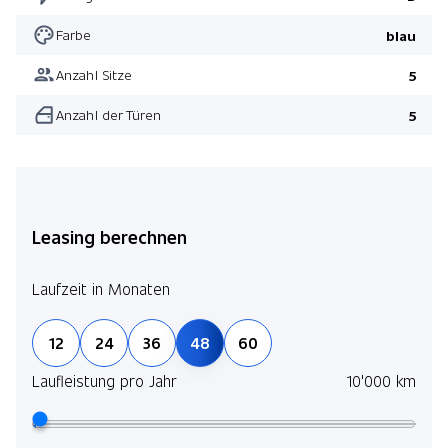
Farbe
blau
Anzahl Sitze
5
Anzahl der Türen
5
Leasing berechnen
Laufzeit in Monaten
12
24
36
48
60
Laufleistung pro Jahr
10'000 km