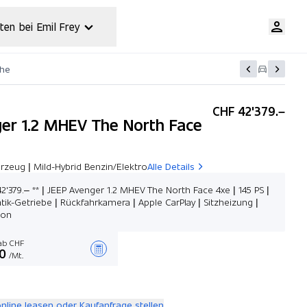
ten bei Emil Frey
che
CHF 42'379.–
er 1.2 MHEV The North Face
rzeug | Mild-Hybrid Benzin/Elektro
Alle Details
42'379.– ** | JEEP Avenger 1.2 MHEV The North Face 4xe | 145 PS |
ik-Getriebe | Rückfahrkamera | Apple CarPlay | Sitzheizung |
ion
b CHF
0
/Mt.
Angebot zusammenstellen
online leasen oder Kaufanfrage stellen