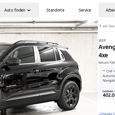
Auto finden
Standorte
Service
Arbei
zur Su
JEEP
Aveng
4xe
Neues Fah
** CHF 
Automat
Navigat
Leasen
a
402.0
Direkt 