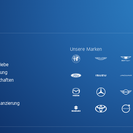
Unsere Marken
t
riebe
rung
chaften
nanzierung