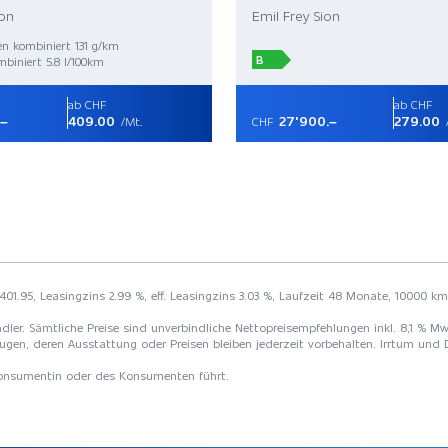
ion
Emil Frey Sion
n kombiniert 131 g/km
B
biniert 5.8 l/100km
ab CHF
ab CHF
.–
409.00
27'900.–
279.00
/Mt.
CHF
 401.95, Leasingzins 2.99 %, eff. Leasingzins 3.03 %, Laufzeit 48 Monate, 10000 km
 Händler. Sämtliche Preise sind unverbindliche Nettopreisempfehlungen inkl. 8,1 % 
ugen, deren Ausstattung oder Preisen bleiben jederzeit vorbehalten. Irrtum und 
 Konsumentin oder des Konsumenten führt.