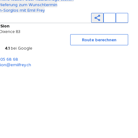
rlieferung zum Wunschtermin
-Sorglos mit Emil Frey
 Sion
Probefahrt
 Dixence 83
Route berechnen
4.1
bei Google
205 68 68
ion@emilfrey.ch