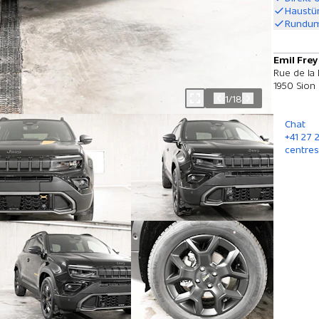
Haustü
Rundum
Emil Frey
Rue de la
1950 Sion
1/18
Chat
+41 27 
centres