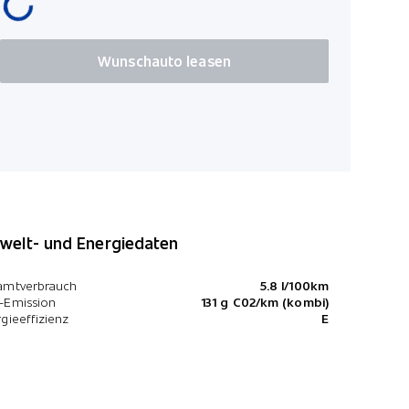
Windschut
Details sie
Wunschauto leasen
elt- und Energiedaten
amtverbrauch
5.8 l/100km
-Emission
131 g C02/km (kombi)
gieeffizienz
E