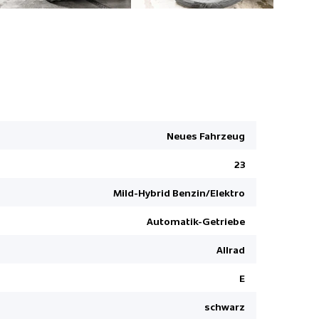
Keyless Sta
Innenspieg
Neues Fahrzeug
Leichtmeta
Notruf
23
Verkehrss
Mild-Hybrid Benzin/Elektro
Soundsys
Automatik-Getriebe
Keine Gewä
Toter-Win
Allrad
HDC Hill D
E
Ambienteb
schwarz
Spurhaltea