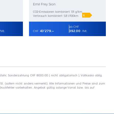
Emil Frey Sion
CO2-Emissionen kombiniert 131 g/km
E
Verbrauch kombiniert 5.8 l/100km
ab CHF
43'279.–
392.00
/Mt.
CHF
/Mt.
/Jahr, Sonderzahlung CHF 8000.00 ( nicht obligatorisch ), Vollkasko oblig.
MwSt. (sofern nicht anders vermerkt). Alle Informationen und Preise sind zum
Druckfehler vorbehalten. Angebot gültig solange Vorrat bzw. bis auf