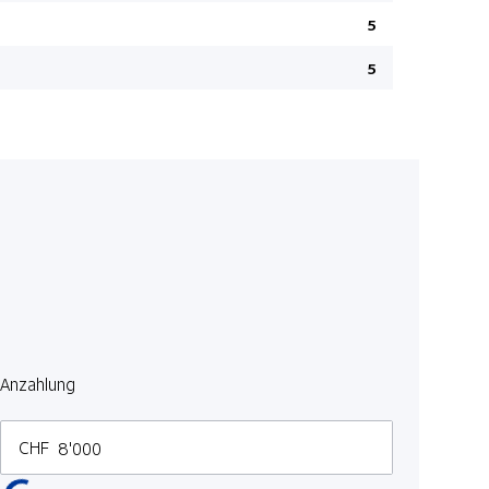
USB-C Ansc
5
Isofix-Kind
5
LED-Schein
Gummi-Fu
Privacy-Ve
Digitale I
Adaptiver
Scheibenw
LED Rückl
DAB+ Digit
Beifahrersi
Anzahlung
Deaktivier
Uconnect/ 
CHF
Elektrisch
Rücksitze