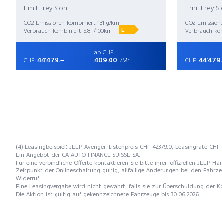
Emil Frey Sion
Emil Frey S
CO2-Emissionen kombiniert 131 g/km
CO2-Emissione
E
Verbrauch kombiniert 5.8 l/100km
Verbrauch kom
ab CHF
44'479.–
409.00
44'479
CHF
/Mt.
CHF
(4) Leasingbeispiel: JEEP Avenger, Listenpreis CHF 42379.0, Leasingrate CHF
Ein Angebot der CA AUTO FINANCE SUISSE SA.
Für eine verbindliche Offerte kontaktieren Sie bitte ihren offiziellen JEEP
Zeitpunkt der Onlineschaltung gültig, allfällige Änderungen bei den Fahrze
Widerruf.
Eine Leasingvergabe wird nicht gewährt, falls sie zur Überschuldung der
Die Aktion ist gültig auf gekennzeichnete Fahrzeuge bis 30.06.2026.