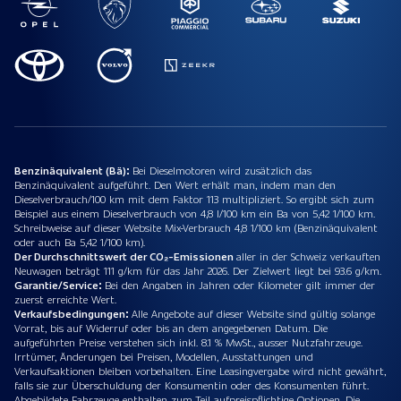
Benzinäquivalent (Bä):
Bei Dieselmotoren wird zusätzlich das
Benzinäquivalent aufgeführt. Den Wert erhält man, indem man den
Dieselverbrauch/100 km mit dem Faktor 113 multipliziert. So ergibt sich zum
Beispiel aus einem Dieselverbrauch von 4,8 l/100 km ein Ba von 5,42 1/100 km.
Schreibweise auf dieser Website Mix-Verbrauch 4,8 1/100 km (Benzinäquivalent
oder auch Ba 5,42 1/100 km).
Der Durchschnittswert der CO₂-Emissionen
aller in der Schweiz verkauften
Neuwagen beträgt 111 g/km für das Jahr 2026. Der Zielwert liegt bei 93.6 g/km.
Garantie/Service:
Bei den Angaben in Jahren oder Kilometer gilt immer der
zuerst erreichte Wert.
Verkaufsbedingungen:
Alle Angebote auf dieser Website sind gültig solange
Vorrat, bis auf Widerruf oder bis an dem angegebenen Datum. Die
aufgeführten Preise verstehen sich inkl. 8.1 % MwSt., ausser Nutzfahrzeuge.
Irrtümer, Änderungen bei Preisen, Modellen, Ausstattungen und
Verkaufsaktionen bleiben vorbehalten. Eine Leasingvergabe wird nicht gewährt,
falls sie zur Überschuldung der Konsumentin oder des Konsumenten führt.
Abgebildete Fahrzeuge enthalten zum Teil aufpreispflichtige Optionen. Die