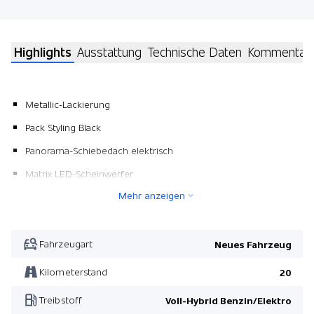
Highlights
Ausstattung
Technische Daten
Kommentar
Metallic-Lackierung
Pack Styling Black
Panorama-Schiebedach elektrisch
Matrix LED-Scheinwerfer
Mehr anzeigen
Pack Winter
Pack Styling Black
Pack Winter
Fahrzeugart
Neues Fahrzeug
Kilometerstand
20
Treibstoff
Voll-Hybrid Benzin/Elektro