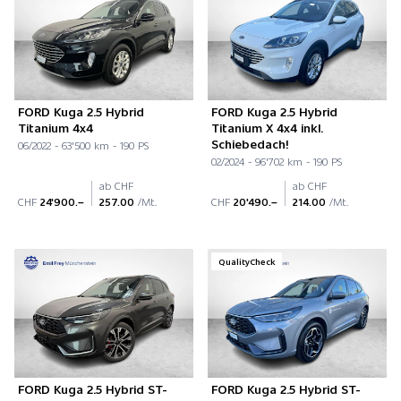
FORD Kuga 2.5 Hybrid
FORD Kuga 2.5 Hybrid
Titanium 4x4
Titanium X 4x4 inkl.
Schiebedach!
06/2022 - 63'500 km - 190 PS
02/2024 - 96'702 km - 190 PS
ab CHF
ab CHF
CHF
24'900.–
257.00
/Mt.
CHF
20'490.–
214.00
/Mt.
QualityCheck
FORD Kuga 2.5 Hybrid ST-
FORD Kuga 2.5 Hybrid ST-