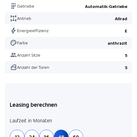
Getriebe
Automatik-Getriebe
Antrieb
Allrad
Energieeffizienz
E
Farbe
anthrazit
Anzahl Sitze
5
Anzahl der Türen
5
Leasing berechnen
Laufzeit in Monaten
12
24
36
48
60