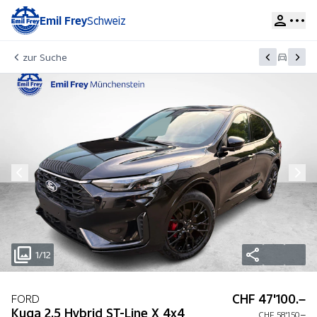
Emil Frey
Schweiz
zur Suche
1/12
CHF 47'100.–
FORD
Kuga 2.5 Hybrid ST-Line X 4x4
CHF 58'150.–