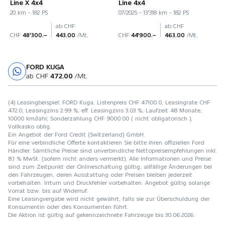
Line X 4x4
Line 4x4
20 km - 182 PS
07/2025 - 13'318 km - 182 PS
ab CHF
ab CHF
CHF
48'300.–
443.00
/Mt.
CHF
44'900.–
463.00
/Mt.
FORD KUGA
Probefahrt
ab CHF
472.00
/Mt.
(4) Leasingbeispiel: FORD Kuga, Listenpreis CHF 47100.0, Leasingrate CHF
472.0, Leasingzins 2.99 %, eff. Leasingzins 3.03 %, Laufzeit 48 Monate,
10000 km/Jahr, Sonderzahlung CHF 9000.00 ( nicht obligatorisch ),
Vollkasko oblig.
Ein Angebot der Ford Credit (Switzerland) GmbH.
Für eine verbindliche Offerte kontaktieren Sie bitte ihren offiziellen Ford
Händler. Sämtliche Preise sind unverbindliche Nettopreisempfehlungen inkl.
8,1 % MwSt. (sofern nicht anders vermerkt). Alle Informationen und Preise
sind zum Zeitpunkt der Onlineschaltung gültig, allfällige Änderungen bei
den Fahrzeugen, deren Ausstattung oder Preisen bleiben jederzeit
vorbehalten. Irrtum und Druckfehler vorbehalten. Angebot gültig solange
Vorrat bzw. bis auf Widerruf.
Eine Leasingvergabe wird nicht gewährt, falls sie zur Überschuldung der
Konsumentin oder des Konsumenten führt.
Die Aktion ist gültig auf gekennzeichnete Fahrzeuge bis 30.06.2026.