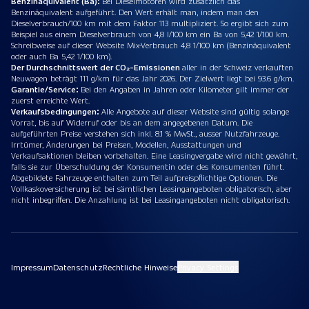
Benzinäquivalent (Bä):
Bei Dieselmotoren wird zusätzlich das
Benzinäquivalent aufgeführt. Den Wert erhält man, indem man den
Dieselverbrauch/100 km mit dem Faktor 113 multipliziert. So ergibt sich zum
Beispiel aus einem Dieselverbrauch von 4,8 l/100 km ein Ba von 5,42 1/100 km.
Schreibweise auf dieser Website Mix-Verbrauch 4,8 1/100 km (Benzinäquivalent
oder auch Ba 5,42 1/100 km).
Der Durchschnittswert der CO₂-Emissionen
aller in der Schweiz verkauften
Neuwagen beträgt 111 g/km für das Jahr 2026. Der Zielwert liegt bei 93.6 g/km.
Garantie/Service:
Bei den Angaben in Jahren oder Kilometer gilt immer der
zuerst erreichte Wert.
Verkaufsbedingungen:
Alle Angebote auf dieser Website sind gültig solange
Vorrat, bis auf Widerruf oder bis an dem angegebenen Datum. Die
aufgeführten Preise verstehen sich inkl. 8.1 % MwSt., ausser Nutzfahrzeuge.
Irrtümer, Änderungen bei Preisen, Modellen, Ausstattungen und
Verkaufsaktionen bleiben vorbehalten. Eine Leasingvergabe wird nicht gewährt,
falls sie zur Überschuldung der Konsumentin oder des Konsumenten führt.
Abgebildete Fahrzeuge enthalten zum Teil aufpreispflichtige Optionen. Die
Vollkaskoversicherung ist bei sämtlichen Leasingangeboten obligatorisch, aber
nicht inbegriffen. Die Anzahlung ist bei Leasingangeboten nicht obligatorisch.
Impressum
Datenschutz
Rechtliche Hinweise
Privacy Settings