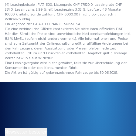
(4) Leasingbeispiel: FIAT 600, Listenpreis CHF 27520.0, Leasingrate CHF
281.0, Leasingzins 2.99 %, eff. Leasingzins 3.03 %, Laufzeit 48 Monate,
10000 km/Jahr, Sonderzahlung CHF 6000.00 ( nicht obligatorisch ),
Vollkasko oblig.
Ein Angebot der CA AUTO FINANCE SUISSE SA.
Für eine verbindliche Offerte kontaktieren Sie bitte ihren offiziellen FIAT
Händler. Sämtliche Preise sind unverbindliche Nettopreisempfehlungen inkl.
8,1 % MwSt. (sofern nicht anders vermerkt). Alle Informationen und Preise
sind zum Zeitpunkt der Onlineschaltung gültig, allfällige Änderungen bei
den Fahrzeugen, deren Ausstattung oder Preisen bleiben jederzeit
vorbehalten. Irrtum und Druckfehler vorbehalten. Angebot gültig solange
Vorrat bzw. bis auf Widerruf.
Eine Leasingvergabe wird nicht gewährt, falls sie zur Überschuldung der
Konsumentin oder des Konsumenten führt.
Die Aktion ist gültig auf gekennzeichnete Fahrzeuge bis 30.06.2026.
Newsletter bestellen