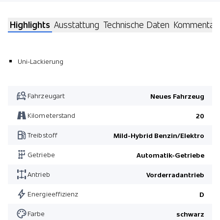
Highlights
Ausstattung
Technische Daten
Kommentar
Uni-Lackierung
Fahrzeugart
Neues Fahrzeug
Kilometerstand
20
Treibstoff
Mild-Hybrid Benzin/Elektro
Getriebe
Automatik-Getriebe
Antrieb
Vorderradantrieb
Energieeffizienz
D
Farbe
schwarz