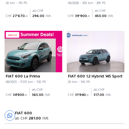
20 km - 110 PS
06/2026 - 160 km - 281 PS
ab CHF
ab CHF
CHF
27'670.–
296.00
/Mt.
CHF
39'900.–
450.00
/Mt.
Aktion
FIAT 600 La Prima
FIAT 600 1.2 Hybrid 145 Sport
08/2025 - 3'515 km - 156 PS
20 km - 145 PS
ab CHF
ab CHF
CHF
34'900.–
365.00
/Mt.
CHF
31'940.–
317.00
/Mt.
FIAT 600
Probefahrt
ab CHF
281.00
/Mt.