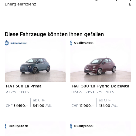
Energieeffizienz
E
Diese Fahrzeuge könnten Ihnen gefallen
QualityCheck
FIAT 500 La Prima
FIAT 500 1.0 Hybrid Dolcevita
20 km - 118 PS
01/2022 - 71'500 km - 70 PS
ab CHF
ab CHF
CHF
34'490.–
341.00
/Mt.
CHF
12'900.–
134.00
/Mt.
QualityCheck
QualityCheck