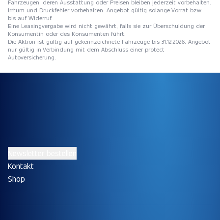
Fahrzeugen, deren Ausstattung oder Preisen bleiben jederzeit vorbehalten.
Irrtum und Druckfehler vorbehalten. Angebot gültig solange Vorrat bzw.
bis auf Widerruf.
Eine Leasingvergabe wird nicht gewährt, falls sie zur Überschuldung der
Konsumentin oder des Konsumenten führt.
Die Aktion ist gültig auf gekennzeichnete Fahrzeuge bis 31.12.2026. Angebot
nur gültig in Verbindung mit dem Abschluss einer protect
Autoversicherung.
Newsletter bestellen
Kontakt
Shop