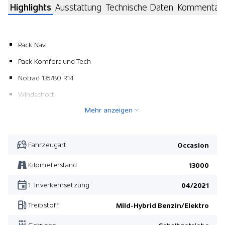
Highlights
Ausstattung
Technische Daten
Kommentar
Pack Navi
Pack Komfort und Tech
Notrad 135/80 R14
Windschott
Mehr anzeigen
Zweifarben-Lackierung
Aussenspiegel verchromt
Chromfinnen für die Motorhaube
Fahrzeugart
Occasion
Pack Komfort und Tech
Kilometerstand
13000
Pack Navi
1. Inverkehrsetzung
04/2021
Treibstoff
Mild-Hybrid Benzin/Elektro
Getriebe