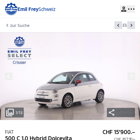
Emil Frey
Schweiz
zur Suche
1/13
CHF 15'900.–
FIAT
500 C 1.0 Hybrid Dolcevita
CHF 26'730.–