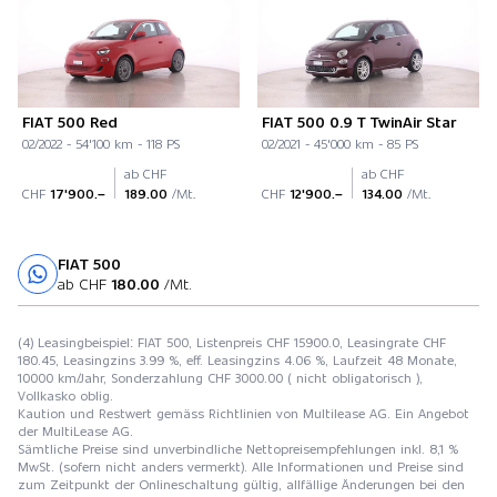
FIAT 500 Red
FIAT 500 0.9 T TwinAir Star
02/2022 - 54'100 km - 118 PS
02/2021 - 45'000 km - 85 PS
ab CHF
ab CHF
CHF
17'900.–
189.00
/Mt.
CHF
12'900.–
134.00
/Mt.
FIAT 500
Probefahrt
ab CHF
180.00
/Mt.
(4) Leasingbeispiel: FIAT 500, Listenpreis CHF 15900.0, Leasingrate CHF
180.45, Leasingzins 3.99 %, eff. Leasingzins 4.06 %, Laufzeit 48 Monate,
10000 km/Jahr, Sonderzahlung CHF 3000.00 ( nicht obligatorisch ),
Vollkasko oblig.
Kaution und Restwert gemäss Richtlinien von Multilease AG. Ein Angebot
der MultiLease AG.
Sämtliche Preise sind unverbindliche Nettopreisempfehlungen inkl. 8,1 %
MwSt. (sofern nicht anders vermerkt). Alle Informationen und Preise sind
zum Zeitpunkt der Onlineschaltung gültig, allfällige Änderungen bei den