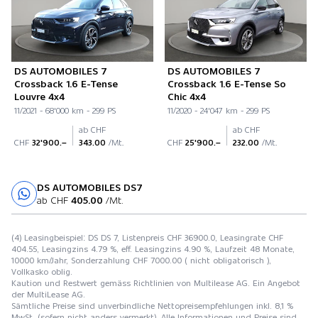
DS AUTOMOBILES 7
DS AUTOMOBILES 7
Crossback 1.6 E-Tense
Crossback 1.6 E-Tense So
Louvre 4x4
Chic 4x4
11/2021 - 68'000 km - 299 PS
11/2020 - 24'047 km - 299 PS
ab CHF
ab CHF
CHF
32'900.–
343.00
/Mt.
CHF
25'900.–
232.00
/Mt.
DS AUTOMOBILES DS7
Probefahrt
ab CHF
405.00
/Mt.
(4) Leasingbeispiel: DS DS 7, Listenpreis CHF 36900.0, Leasingrate CHF
404.55, Leasingzins 4.79 %, eff. Leasingzins 4.90 %, Laufzeit 48 Monate,
10000 km/Jahr, Sonderzahlung CHF 7000.00 ( nicht obligatorisch ),
Vollkasko oblig.
Kaution und Restwert gemäss Richtlinien von Multilease AG. Ein Angebot
der MultiLease AG.
Sämtliche Preise sind unverbindliche Nettopreisempfehlungen inkl. 8,1 %
MwSt. (sofern nicht anders vermerkt). Alle Informationen und Preise sind