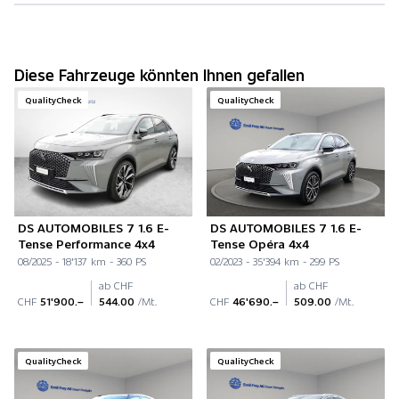
Diese Fahrzeuge könnten Ihnen gefallen
QualityCheck
QualityCheck
DS AUTOMOBILES 7 1.6 E-
DS AUTOMOBILES 7 1.6 E-
Tense Performance 4x4
Tense Opéra 4x4
08/2025 - 18'137 km - 360 PS
02/2023 - 35'394 km - 299 PS
ab CHF
ab CHF
CHF
51'900.–
544.00
/Mt.
CHF
46'690.–
509.00
/Mt.
QualityCheck
QualityCheck