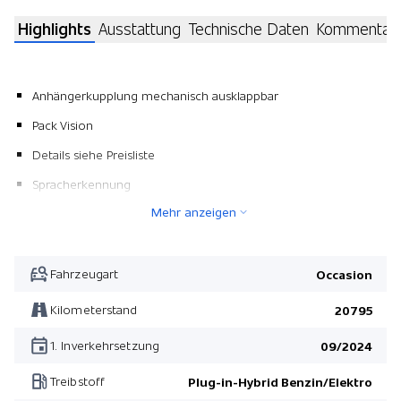
Highlights
Ausstattung
Technische Daten
Kommentar
Anhängerkupplung mechanisch ausklappbar
Pack Vision
Details siehe Preisliste
Spracherkennung
Mehr anzeigen
Sitzheizung vorne
Totwinkel-Assistent
Heizbare Frontscheibe
Fahrzeugart
Occasion
Totwinkel-Assistent
Kilometerstand
20795
Alarmanlage
1. Inverkehrsetzung
09/2024
2 USB-C Anschlüsse
Treibstoff
Plug-in-Hybrid Benzin/Elektro
Active Safety Brake