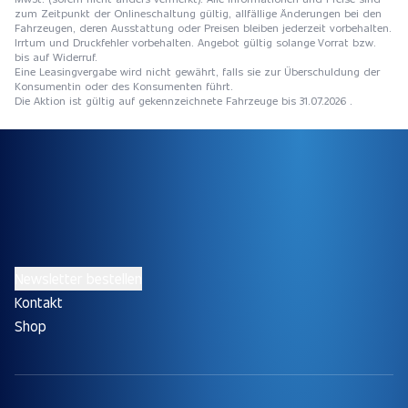
zum Zeitpunkt der Onlineschaltung gültig, allfällige Änderungen bei den
Fahrzeugen, deren Ausstattung oder Preisen bleiben jederzeit vorbehalten.
Irrtum und Druckfehler vorbehalten. Angebot gültig solange Vorrat bzw.
bis auf Widerruf.
Eine Leasingvergabe wird nicht gewährt, falls sie zur Überschuldung der
Konsumentin oder des Konsumenten führt.
Die Aktion ist gültig auf gekennzeichnete Fahrzeuge bis 31.07.2026 .
Newsletter bestellen
Kontakt
Shop