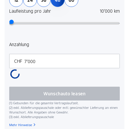
DAB+ Digital Audio Broadcast
und 
selb
Bluetooth Freisprecheinrichtung
Laufleistung pro Jahr
10'000 km
Mehr
Navigationssystem
Details siehe Preisliste
Lauf
Details siehe Preisliste
Anzahlung
USB-C Anschluss
Audiosystem
CHF
Active Safety Brake
Details siehe Preisliste
Kilo
Verkehrszeichenerkennung
Wunschauto leasen
(1) Gebunden für die gesamte Vertragslaufzeit.
(2) exkl. Ablieferungspauschale oder evtl. gewünschter Lieferung an einen
Wunschort. Alle Angaben ohne Gewähr.
(3) exkl. Ablieferungspauschale
Startdat
Mehr Hinweise