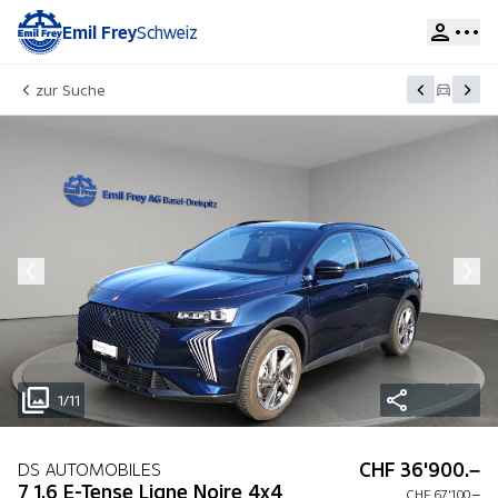
Emil Frey
Schweiz
zur Suche
1/11
CHF 36'900.–
DS AUTOMOBILES
7 1.6 E-Tense Ligne Noire 4x4
CHF 67'100.–