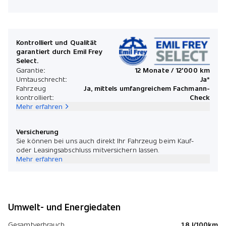
Mona
Kontrolliert und Qualität
garantiert durch Emil Frey
Select.
*Preis
Garantie:
12 Monate / 12'000 km
Umtauschrecht:
Ja*
Fahrzeug
Ja, mittels umfangreichem Fachmann-
kontrolliert:
Check
Mehr erfahren
Versicherung
Sie können bei uns auch direkt Ihr Fahrzeug beim Kauf-
oder Leasingsabschluss mitversichern lassen.
Mehr erfahren
Umwelt- und Energiedaten
Gesamtverbrauch
1.8 l/100km