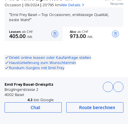
Neupreis
Occasion | 09/2024 | 20'795 km
Alle Details
"Emil Frey Basel – Top Occasionen, erstklassige Qualität,
beste Wahl!"
Leasen
ab CHF
Abo
ab CHF
405.00
973.00
/Mt.
/Mt.
Angebot zusammenstellen
Direkt online leasen oder Kaufanfrage stellen
Haustürlieferung zum Wunschtermin
Rundum-Sorglos mit Emil Frey
Emil Frey Basel-Dreispitz
Brüglingerstrasse 2
4002 Basel
4.3
bei Google
Chat
Route berechnen