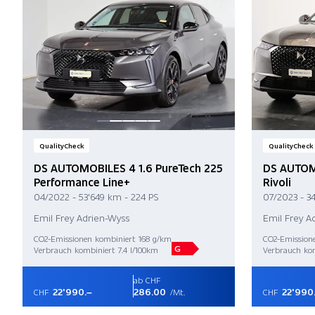
QualityCheck
QualityCheck
DS AUTOMOBILES 4 1.6 PureTech 225
DS AUTOMO
Performance Line+
Rivoli
04/2022 - 53'649 km - 224 PS
07/2023 - 3
Emil Frey Adrien-Wyss
Emil Frey A
CO2-Emissionen kombiniert 168 g/km
CO2-Emission
G
Verbrauch kombiniert 7.4 l/100km
Verbrauch kom
ab CHF
22'990.–
286.00
22'990
CHF
/Mt.
CHF