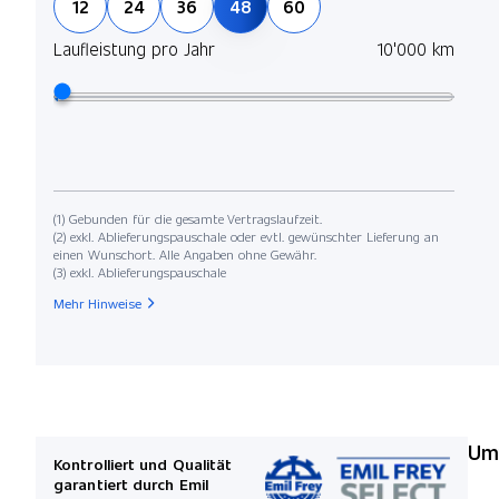
12
24
36
48
60
Laufleistung pro Jahr
10'000 km
(1) Gebunden für die gesamte Vertragslaufzeit.
(2) exkl. Ablieferungspauschale oder evtl. gewünschter Lieferung an
einen Wunschort. Alle Angaben ohne Gewähr.
(3) exkl. Ablieferungspauschale
Mehr Hinweise
Umw
Kontrolliert und Qualität
garantiert durch Emil