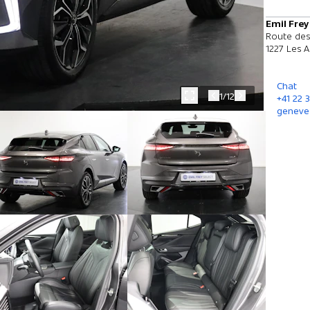
Emil Fre
Route des
1227 Les A
Chat
1/12
+41 22 
geneve