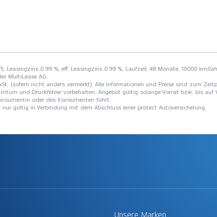
75, Leasingzins 0.99 %, eff. Leasingzins 0.99 %, Laufzeit 48 Monate, 10000 km/Jah
der MultiLease AG.
St. (sofern nicht anders vermerkt). Alle Informationen und Preise sind zum Zeitp
Irrtum und Druckfehler vorbehalten. Angebot gültig solange Vorrat bzw. bis auf 
 Konsumentin oder des Konsumenten führt.
t nur gültig in Verbindung mit dem Abschluss einer protect Autoversicherung.
Unsere Marken