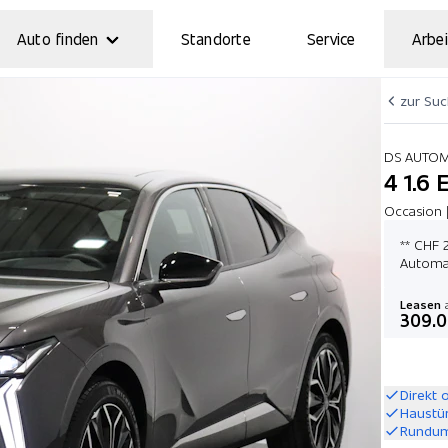
Auto finden
Standorte
Service
Arbei
zur Su
DS AUTO
4 1.6 
Occasion |
** CHF 
Automat
Leasen
a
309.
Direkt 
Haustü
Rundum