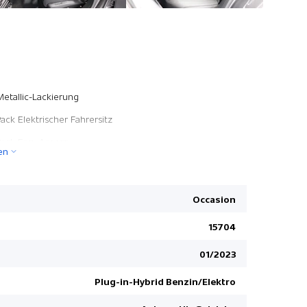
Stop + Sta
Metallic-Lackierung
Seitenairb
Pack Elektrischer Fahrersitz
Scheibenw
Pack Easy Access
en
Aktiver Sp
Getönte S
ESP/ ASR
Occasion
Einparkhil
15704
Details sie
01/2023
Lichtsenso
Extended 
Plug-in-Hybrid Benzin/Elektro
Lendenwirb