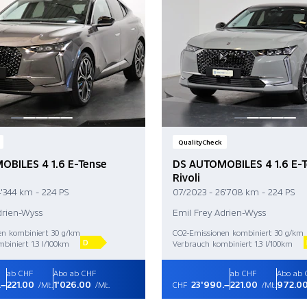
QualityCheck
BILES 4 1.6 E-Tense
DS AUTOMOBILES 4 1.6 E-
Rivoli
4'344 km - 224 PS
07/2023 - 26'708 km - 224 PS
drien-Wyss
Emil Frey Adrien-Wyss
en kombiniert 30 g/km
CO2-Emissionen kombiniert 30 g/km
D
biniert 1.3 l/100km
Verbrauch kombiniert 1.3 l/100km
ab CHF
Abo ab CHF
ab CHF
Abo ab 
.–
221.00
1'026.00
23'990.–
221.00
972.0
/Mt.
/Mt.
CHF
/Mt.