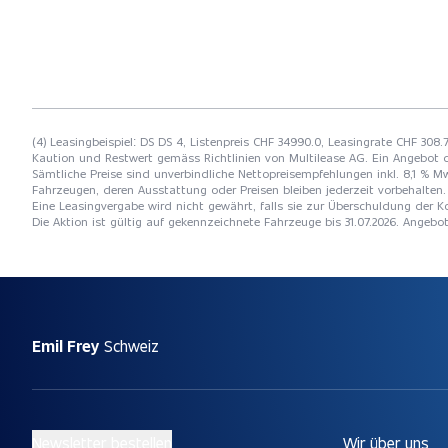
(4) Leasingbeispiel: DS DS 4, Listenpreis CHF 34990.0, Leasingrate CHF 308.
Kaution und Restwert gemäss Richtlinien von Multilease AG. Ein Angebot 
Sämtliche Preise sind unverbindliche Nettopreisempfehlungen inkl. 8,1 % Mw
Fahrzeugen, deren Ausstattung oder Preisen bleiben jederzeit vorbehalten. 
Eine Leasingvergabe wird nicht gewährt, falls sie zur Überschuldung der
Die Aktion ist gültig auf gekennzeichnete Fahrzeuge bis 31.07.2026. Angebo
Emil Frey
Schweiz
Newsletter bestellen
Wir über uns