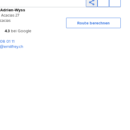
y Adrien-Wyss
Probefahrt
 Acacias 27
cacias
Route berechnen
4.3
bei Google
308 01 11
@emilfrey.ch