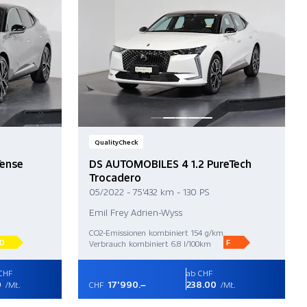
QualityCheck
Tense
DS AUTOMOBILES 4 1.2 PureTech
Trocadero
05/2022 - 75'432 km - 130 PS
Emil Frey Adrien-Wyss
CO2-Emissionen kombiniert 154 g/km
D
F
Verbrauch kombiniert 6.8 l/100km
CHF
ab CHF
0
17'990.–
238.00
/Mt.
CHF
/Mt.