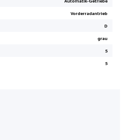
Automatik-Getriebe
Keine Gewä
Vorderradantrieb
Fussmatte
Leichtmetal
D
Matrix LED
grau
ABS und EB
5
Pack Drive 
Center Air
5
Pedalerie 
Aussenspie
LED Tagfah
Lederlenk
Mittelarml
Klimaanla
Geteilte Rü
12 V Steck