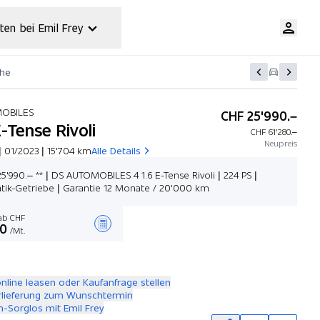
ten bei Emil Frey
che
MOBILES
CHF 25'990.–
E-Tense Rivoli
CHF 61'280.–
Neupreis
 01/2023 | 15'704 km
Alle Details
25'990.– ** | DS AUTOMOBILES 4 1.6 E-Tense Rivoli | 224 PS |
ik-Getriebe | Garantie 12 Monate / 20'000 km
b CHF
00
/Mt.
Angebot zusammenstellen
online leasen oder Kaufanfrage stellen
rlieferung zum Wunschtermin
-Sorglos mit Emil Frey