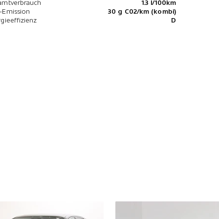
amtverbrauch
1.3 l/100km
-Emission
30 g C02/km (kombi)
gieeffizienz
D