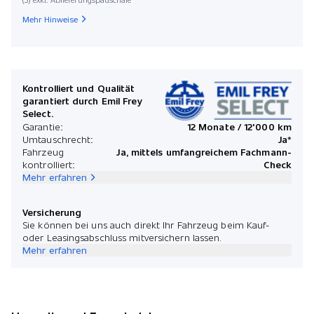
Startdat
Mehr Hinweise
Mona
Kontrolliert und Qualität
garantiert durch Emil Frey
Select.
*Preis
Garantie:
12 Monate / 12'000 km
Umtauschrecht:
Ja*
Fahrzeug
Ja, mittels umfangreichem Fachmann-
kontrolliert:
Check
Mehr erfahren
Versicherung
Sie können bei uns auch direkt Ihr Fahrzeug beim Kauf-
oder Leasingsabschluss mitversichern lassen.
Mehr erfahren