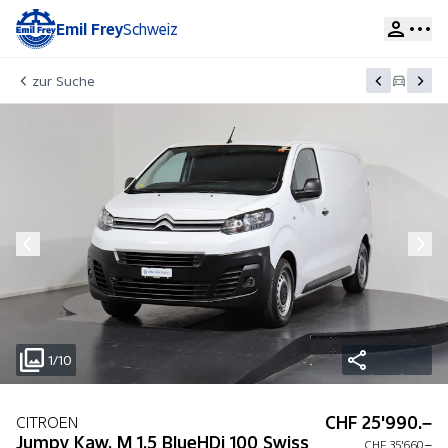
Emil Frey
Schweiz
zur Suche
1/10
CHF 25'990.–
CITROEN
Jumpy Kaw. M 1.5 BlueHDi 100 Swiss
CHF 35'660.–