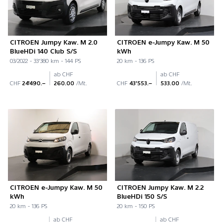
CITROEN Jumpy Kaw. M 2.0
CITROEN e-Jumpy Kaw. M 50
BlueHDi 140 Club S/S
kWh
03/2022 - 33'380 km - 144 PS
20 km - 136 PS
ab CHF
ab CHF
CHF
24'490.–
260.00
/Mt.
CHF
43'553.–
533.00
/Mt.
CITROEN e-Jumpy Kaw. M 50
CITROEN Jumpy Kaw. M 2.2
kWh
BlueHDi 150 S/S
20 km - 136 PS
20 km - 150 PS
ab CHF
ab CHF