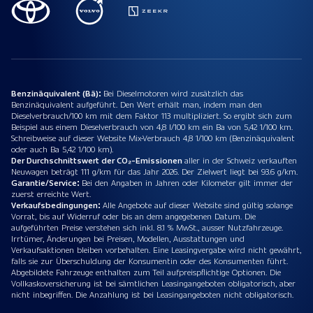
Benzinäquivalent (Bä):
Bei Dieselmotoren wird zusätzlich das
Benzinäquivalent aufgeführt. Den Wert erhält man, indem man den
Dieselverbrauch/100 km mit dem Faktor 113 multipliziert. So ergibt sich zum
Beispiel aus einem Dieselverbrauch von 4,8 l/100 km ein Ba von 5,42 1/100 km.
Schreibweise auf dieser Website Mix-Verbrauch 4,8 1/100 km (Benzinäquivalent
oder auch Ba 5,42 1/100 km).
Der Durchschnittswert der CO₂-Emissionen
aller in der Schweiz verkauften
Neuwagen beträgt 111 g/km für das Jahr 2026. Der Zielwert liegt bei 93.6 g/km.
Garantie/Service:
Bei den Angaben in Jahren oder Kilometer gilt immer der
zuerst erreichte Wert.
Verkaufsbedingungen:
Alle Angebote auf dieser Website sind gültig solange
Vorrat, bis auf Widerruf oder bis an dem angegebenen Datum. Die
aufgeführten Preise verstehen sich inkl. 8.1 % MwSt., ausser Nutzfahrzeuge.
Irrtümer, Änderungen bei Preisen, Modellen, Ausstattungen und
Verkaufsaktionen bleiben vorbehalten. Eine Leasingvergabe wird nicht gewährt,
falls sie zur Überschuldung der Konsumentin oder des Konsumenten führt.
Abgebildete Fahrzeuge enthalten zum Teil aufpreispflichtige Optionen. Die
Vollkaskoversicherung ist bei sämtlichen Leasingangeboten obligatorisch, aber
nicht inbegriffen. Die Anzahlung ist bei Leasingangeboten nicht obligatorisch.