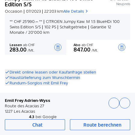
Edition S/S
Neupreis
Occasion | 07/2023 | 22'203 km
Alle Details
** CHF 25'990.– ** | CITROEN Jumpy Kaw. M 1.5 BlueHDi 100
Swiss Edition S/S | 102 PS | Schaltgetriebe | Garantie 12
Monate / 20'000 km
Leasen
ab CHF
Abo
ab CHF
283.00
847.00
/Mt.
/Mt.
Angebot zusammenstellen
Direkt online leasen oder Kaufanfrage stellen
Haustürlieferung zum Wunschtermin
Rundum-Sorglos mit Emil Frey
Emil Frey Adrien-Wyss
Route des Acacias 27
1227 Les Acacias
4.3
bei Google
Chat
Route berechnen