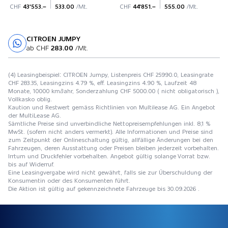
CHF
43'553.–
533.00
/Mt.
CHF
44'851.–
555.00
/Mt.
CITROEN JUMPY
Probefahrt
ab CHF
283.00
/Mt.
(4) Leasingbeispiel: CITROEN Jumpy, Listenpreis CHF 25990.0, Leasingrate
CHF 283.35, Leasingzins 4.79 %, eff. Leasingzins 4.90 %, Laufzeit 48
Monate, 10000 km/Jahr, Sonderzahlung CHF 5000.00 ( nicht obligatorisch ),
Vollkasko oblig.
Kaution und Restwert gemäss Richtlinien von Multilease AG. Ein Angebot
der MultiLease AG.
Sämtliche Preise sind unverbindliche Nettopreisempfehlungen inkl. 8,1 %
MwSt. (sofern nicht anders vermerkt). Alle Informationen und Preise sind
zum Zeitpunkt der Onlineschaltung gültig, allfällige Änderungen bei den
Fahrzeugen, deren Ausstattung oder Preisen bleiben jederzeit vorbehalten.
Irrtum und Druckfehler vorbehalten. Angebot gültig solange Vorrat bzw.
bis auf Widerruf.
Eine Leasingvergabe wird nicht gewährt, falls sie zur Überschuldung der
Konsumentin oder des Konsumenten führt.
Die Aktion ist gültig auf gekennzeichnete Fahrzeuge bis 30.09.2026 .