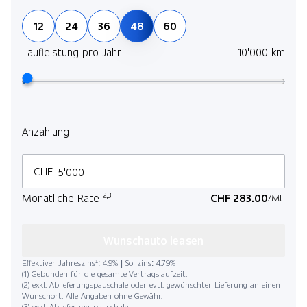
Jetz
12
24
36
48
60
und 
selb
Laufleistung pro Jahr
10'000 km
Mehr
Lauf
Anzahlung
CHF
2,3
Monatliche Rate
CHF 283.00
/Mt.
Kilo
Wunschauto leasen
Effektiver Jahreszins¹: 4.9% | Sollzins: 4.79%
(1) Gebunden für die gesamte Vertragslaufzeit.
(2) exkl. Ablieferungspauschale oder evtl. gewünschter Lieferung an einen
Wunschort. Alle Angaben ohne Gewähr.
(3) exkl. Ablieferungspauschale