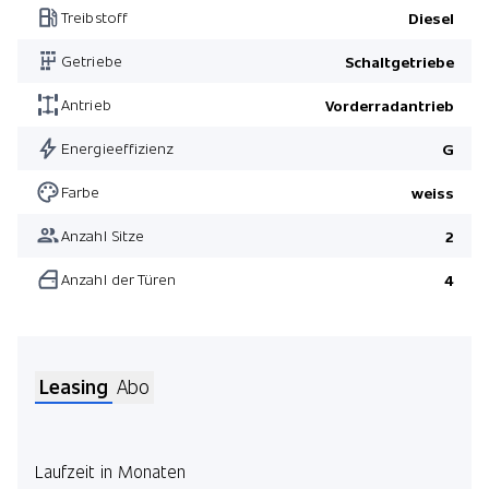
Treibstoff
Diesel
Getriebe
Schaltgetriebe
Antrieb
Vorderradantrieb
Energieeffizienz
G
Farbe
weiss
Anzahl Sitze
2
Anzahl der Türen
4
Leasing
Abo
Laufzeit in Monaten