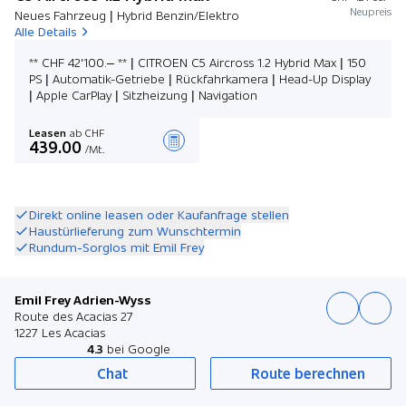
Neupreis
Neues Fahrzeug | Hybrid Benzin/Elektro
Alle Details
** CHF 42'100.– ** | CITROEN C5 Aircross 1.2 Hybrid Max | 150
PS | Automatik-Getriebe | Rückfahrkamera | Head-Up Display
| Apple CarPlay | Sitzheizung | Navigation
Leasen
ab CHF
439.00
/Mt.
Angebot zusammenstellen
Direkt online leasen oder Kaufanfrage stellen
Haustürlieferung zum Wunschtermin
Rundum-Sorglos mit Emil Frey
Emil Frey Adrien-Wyss
Route des Acacias 27
1227 Les Acacias
4.3
bei Google
Chat
Route berechnen