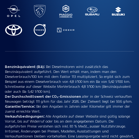
Benzinäquivalent (Bä):
Bei Dieselmotoren wird zusätzlich das
Benzinäquivalent aufgeführt. Den Wert erhält man, indem man den
Dieselverbrauch/100 km mit dem Faktor 113 multipliziert. So ergibt sich zum
Beispiel aus einem Dieselverbrauch von 4,8 l/100 km ein Ba von 5,42 1/100 km.
Schreibweise auf dieser Website Mix-Verbrauch 4,8 1/100 km (Benzinäquivalent
oder auch Ba 5,42 1/100 km).
Der Durchschnittswert der CO₂-Emissionen
aller in der Schweiz verkauften
Neuwagen beträgt 111 g/km für das Jahr 2026. Der Zielwert liegt bei 93.6 g/km.
Garantie/Service:
Bei den Angaben in Jahren oder Kilometer gilt immer der
zuerst erreichte Wert.
Verkaufsbedingungen:
Alle Angebote auf dieser Website sind gültig solange
Vorrat, bis auf Widerruf oder bis an dem angegebenen Datum. Die
aufgeführten Preise verstehen sich inkl. 8.1 % MwSt., ausser Nutzfahrzeuge.
Irrtümer, Änderungen bei Preisen, Modellen, Ausstattungen und
Verkaufsaktionen bleiben vorbehalten. Eine Leasingvergabe wird nicht gewährt,