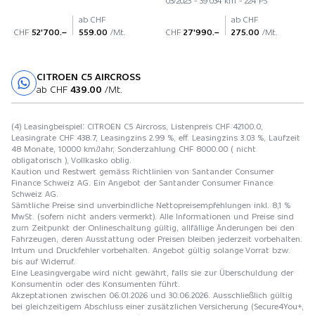
03/2023 - 39'034 km - 224 PS
ab CHF
ab CHF
CHF
52'700.–
559.00
/Mt.
CHF
27'990.–
275.00
/Mt.
CITROEN C5 AIRCROSS
Probefahrt
ab CHF
439.00
/Mt.
(4) Leasingbeispiel: CITROEN C5 Aircross, Listenpreis CHF 42100.0,
Leasingrate CHF 438.7, Leasingzins 2.99 %, eff. Leasingzins 3.03 %, Laufzeit
48 Monate, 10000 km/Jahr, Sonderzahlung CHF 8000.00 ( nicht
obligatorisch ), Vollkasko oblig.
Kaution und Restwert gemäss Richtlinien von Santander Consumer
Finance Schweiz AG. Ein Angebot der Santander Consumer Finance
Schweiz AG.
Sämtliche Preise sind unverbindliche Nettopreisempfehlungen inkl. 8,1 %
MwSt. (sofern nicht anders vermerkt). Alle Informationen und Preise sind
zum Zeitpunkt der Onlineschaltung gültig, allfällige Änderungen bei den
Fahrzeugen, deren Ausstattung oder Preisen bleiben jederzeit vorbehalten.
Irrtum und Druckfehler vorbehalten. Angebot gültig solange Vorrat bzw.
bis auf Widerruf.
Eine Leasingvergabe wird nicht gewährt, falls sie zur Überschuldung der
Konsumentin oder des Konsumenten führt.
Akzeptationen zwischen 06.01.2026 und 30.06.2026. Ausschließlich gültig
bei gleichzeitigem Abschluss einer zusätzlichen Versicherung (Secure4You+,