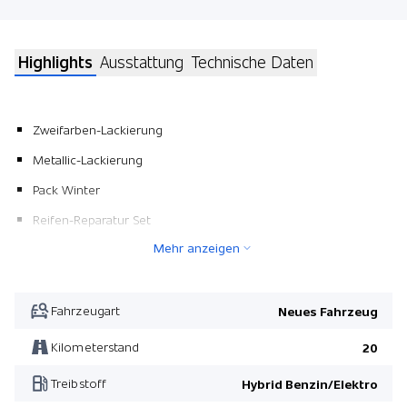
Highlights
Ausstattung
Technische Daten
Zweifarben-Lackierung
Metallic-Lackierung
Pack Winter
Reifen-Reparatur Set
Mehr anzeigen
Panorama-Glasschiebedach elektrisch
Pack Winter
Fahrzeugart
Neues Fahrzeug
Kilometerstand
20
Treibstoff
Hybrid Benzin/Elektro