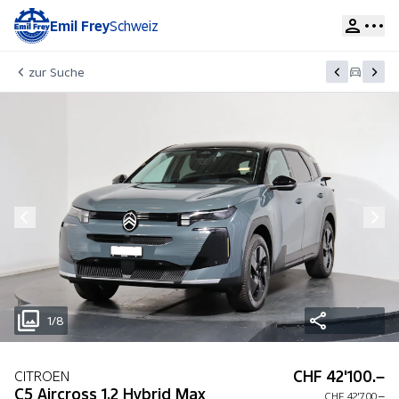
Emil Frey
Schweiz
zur Suche
1/8
CHF 42'100.–
CITROEN
C5 Aircross 1.2 Hybrid Max
CHF 42'700.–