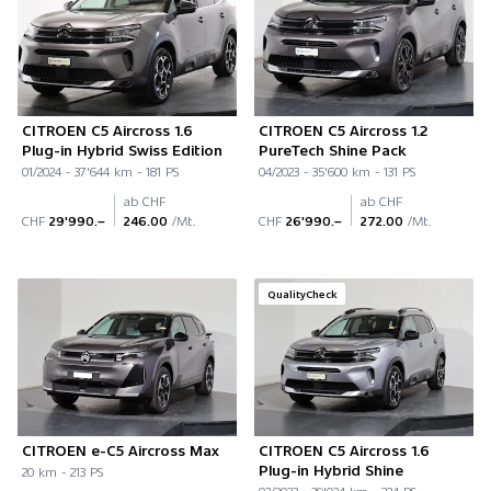
CITROEN C5 Aircross 1.6
CITROEN C5 Aircross 1.2
Plug-in Hybrid Swiss Edition
PureTech Shine Pack
01/2024 - 37'644 km - 181 PS
04/2023 - 35'600 km - 131 PS
ab CHF
ab CHF
CHF
29'990.–
246.00
/Mt.
CHF
26'990.–
272.00
/Mt.
QualityCheck
CITROEN e-C5 Aircross Max
CITROEN C5 Aircross 1.6
Plug-in Hybrid Shine
20 km - 213 PS