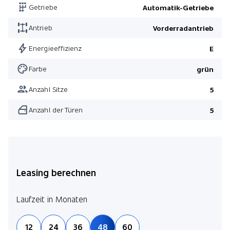
Getriebe
Automatik-Getriebe
Antrieb
Vorderradantrieb
Energieeffizienz
E
Farbe
grün
Anzahl Sitze
5
Anzahl der Türen
5
Leasing berechnen
Laufzeit in Monaten
12
24
36
48
60