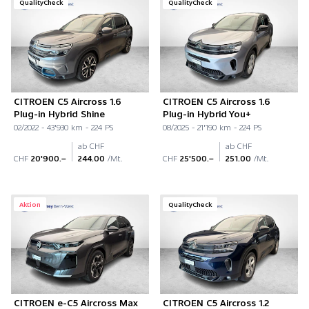
QualityCheck
QualityCheck
CITROEN C5 Aircross 1.6
CITROEN C5 Aircross 1.6
Plug-in Hybrid Shine
Plug-in Hybrid You+
02/2022 - 43'930 km - 224 PS
08/2025 - 21'190 km - 224 PS
ab CHF
ab CHF
CHF
20'900.–
244.00
/Mt.
CHF
25'500.–
251.00
/Mt.
Aktion
QualityCheck
CITROEN e-C5 Aircross Max
CITROEN C5 Aircross 1.2