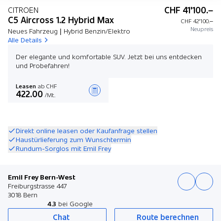
CHF 41'100.–
CITROEN
C5 Aircross 1.2 Hybrid Max
CHF 42'100.–
Neupreis
Neues Fahrzeug | Hybrid Benzin/Elektro
Alle Details
Der elegante und komfortable SUV. Jetzt bei uns entdecken
und Probefahren!
Leasen
ab CHF
422.00
/Mt.
Angebot zusammenstellen
Direkt online leasen oder Kaufanfrage stellen
Haustürlieferung zum Wunschtermin
Rundum-Sorglos mit Emil Frey
Emil Frey Bern-West
Freiburgstrasse 447
3018 Bern
4.3
bei Google
Chat
Route berechnen