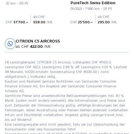
PureTech Swiss Edition
20 km - 213 PS
05/2023 - 7'680 km - 131 PS
ab CHF
ab CHF
CHF
51'700.–
559.00
/Mt.
CHF
25'500.–
295.00
/Mt.
CITROEN C5 AIRCROSS
Probefahrt
ab CHF
422.00
/Mt.
(4) Leasingbeispiel: CITROEN C5 Aircross, Listenpreis CHF 41100.0,
Leasingrate CHF 422.2, Leasingzins 2.99 %, eff. Leasingzins 3.03 %, Laufzeit
48 Monate, 10000 km/Jahr, Sonderzahlung CHF 8000.00 ( nicht
obligatorisch ), Vollkasko oblig.
Kaution und Restwert gemäss Richtlinien von Santander Consumer
Finance Schweiz AG. Ein Angebot der Santander Consumer Finance
Schweiz AG.
Sämtliche Preise sind unverbindliche Nettopreisempfehlungen inkl. 8,1 %
MwSt. (sofern nicht anders vermerkt). Alle Informationen und Preise sind
zum Zeitpunkt der Onlineschaltung gültig, allfällige Änderungen bei den
Fahrzeugen, deren Ausstattung oder Preisen bleiben jederzeit vorbehalten.
Irrtum und Druckfehler vorbehalten. Angebot gültig solange Vorrat bzw.
bis auf Widerruf.
Eine Leasingvergabe wird nicht gewährt, falls sie zur Überschuldung der
Konsumentin oder des Konsumenten führt.
Akzeptationen zwischen 06.01.2026 und 31.07.2026. Ausschließlich gültig bei