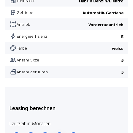
Treibstoff
Hybrid Benzin/Elektro
Getriebe
Automatik-Getriebe
Antrieb
Vorderradantrieb
Energieeffizienz
E
Farbe
weiss
Anzahl Sitze
5
Anzahl der Türen
5
Leasing berechnen
Laufzeit in Monaten