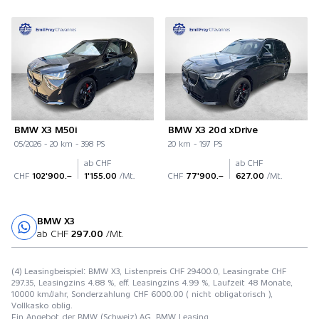
BMW X3 M50i
BMW X3 20d xDrive
05/2026 - 20 km - 398 PS
20 km - 197 PS
ab CHF
ab CHF
CHF
102'900.–
1'155.00
/Mt.
CHF
77'900.–
627.00
/Mt.
BMW X3
Probefahrt
ab CHF
297.00
/Mt.
(4) Leasingbeispiel: BMW X3, Listenpreis CHF 29400.0, Leasingrate CHF
297.35, Leasingzins 4.88 %, eff. Leasingzins 4.99 %, Laufzeit 48 Monate,
10000 km/Jahr, Sonderzahlung CHF 6000.00 ( nicht obligatorisch ),
Vollkasko oblig.
Ein Angebot der BMW (Schweiz) AG, BMW Leasing.