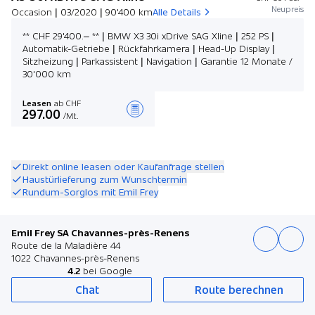
Neupreis
Occasion | 03/2020 | 90'400 km
Alle Details
** CHF 29'400.– ** | BMW X3 30i xDrive SAG Xline | 252 PS |
Automatik-Getriebe | Rückfahrkamera | Head-Up Display |
Sitzheizung | Parkassistent | Navigation | Garantie 12 Monate /
30'000 km
Leasen
ab CHF
297.00
/Mt.
Angebot zusammenstellen
Direkt online leasen oder Kaufanfrage stellen
Haustürlieferung zum Wunschtermin
Rundum-Sorglos mit Emil Frey
Emil Frey SA Chavannes-près-Renens
Route de la Maladière 44
1022 Chavannes-près-Renens
4.2
bei Google
Chat
Route berechnen