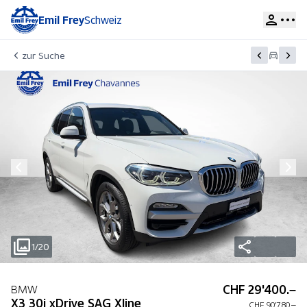
Emil Frey
Schweiz
zur Suche
1/20
CHF 29'400.–
BMW
X3 30i xDrive SAG Xline
CHF 90'780.–