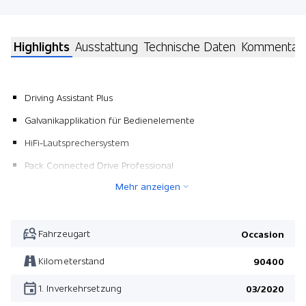
Highlights
Ausstattung
Technische Daten
Kommentar
Driving Assistant Plus
Galvanikapplikation für Bedienelemente
HiFi-Lautsprechersystem
Pack Connected Drive Professional
Mehr anzeigen
Lenkradheizung
Sitzverstellung im Fond
BIN Dachhimmel anthrazit
Fahrzeugart
Occasion
BMW Repair 5 Jahre/ 200'000 km
Kilometerstand
90400
Pack Sicherheit
1. Inverkehrsetzung
03/2020
Sportlenkung variabel