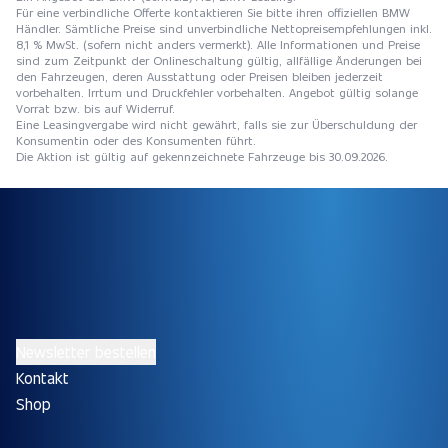
Für eine verbindliche Offerte kontaktieren Sie bitte ihren offiziellen BMW
Händler. Sämtliche Preise sind unverbindliche Nettopreisempfehlungen inkl.
8,1 % MwSt. (sofern nicht anders vermerkt). Alle Informationen und Preise
sind zum Zeitpunkt der Onlineschaltung gültig, allfällige Änderungen bei
den Fahrzeugen, deren Ausstattung oder Preisen bleiben jederzeit
vorbehalten. Irrtum und Druckfehler vorbehalten. Angebot gültig solange
Vorrat bzw. bis auf Widerruf.
Eine Leasingvergabe wird nicht gewährt, falls sie zur Überschuldung der
Konsumentin oder des Konsumenten führt.
Die Aktion ist gültig auf gekennzeichnete Fahrzeuge bis 30.09.2026.
Newsletter bestellen
Kontakt
Shop