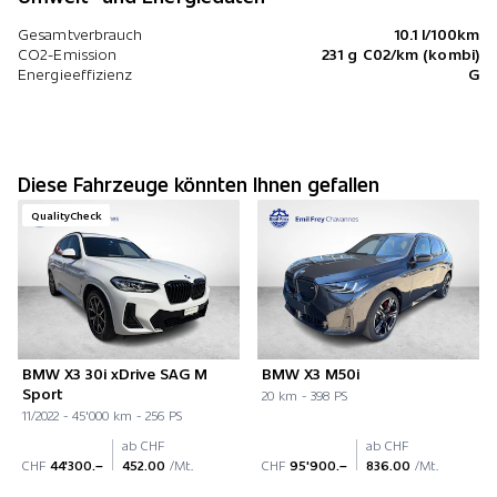
Gesamtverbrauch
10.1 l/100km
CO2-Emission
231 g C02/km (kombi)
Energieeffizienz
G
Diese Fahrzeuge könnten Ihnen gefallen
QualityCheck
BMW X3 30i xDrive SAG M
BMW X3 M50i
Sport
20 km - 398 PS
11/2022 - 45'000 km - 256 PS
ab CHF
ab CHF
CHF
44'300.–
452.00
/Mt.
CHF
95'900.–
836.00
/Mt.