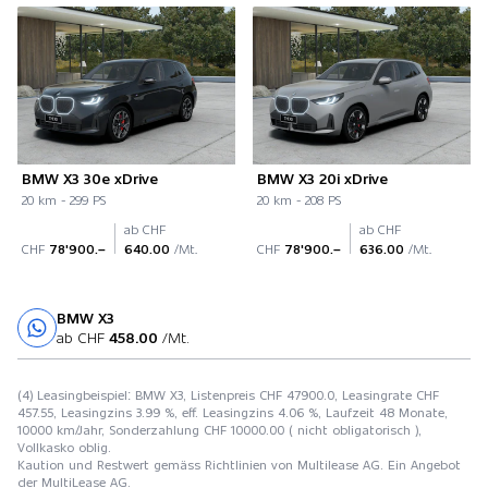
BMW X3 30e xDrive
BMW X3 20i xDrive
20 km - 299 PS
20 km - 208 PS
ab CHF
ab CHF
CHF
78'900.–
640.00
/Mt.
CHF
78'900.–
636.00
/Mt.
BMW X3
Probefahrt
ab CHF
458.00
/Mt.
(4) Leasingbeispiel: BMW X3, Listenpreis CHF 47900.0, Leasingrate CHF
457.55, Leasingzins 3.99 %, eff. Leasingzins 4.06 %, Laufzeit 48 Monate,
10000 km/Jahr, Sonderzahlung CHF 10000.00 ( nicht obligatorisch ),
Vollkasko oblig.
Kaution und Restwert gemäss Richtlinien von Multilease AG. Ein Angebot
der MultiLease AG.