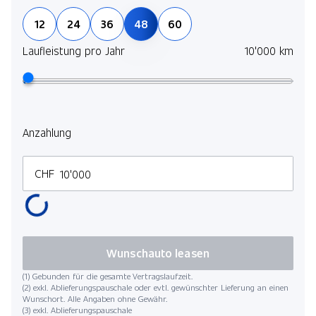
Live Cockpit Professional
12
24
36
48
60
Driving Assistant
Laufleistung pro Jahr
10'000 km
Gestiksteuerung
Leder Vernasca
Leder Vernasca
Diebstahlwarnanlage
Anzahlung
Pack M Sport
Parking Assistant Plus
CHF
Driving Assistant
Live Cockpit Professional
Wunschauto leasen
(1) Gebunden für die gesamte Vertragslaufzeit.
(2) exkl. Ablieferungspauschale oder evtl. gewünschter Lieferung an einen
Wunschort. Alle Angaben ohne Gewähr.
(3) exkl. Ablieferungspauschale