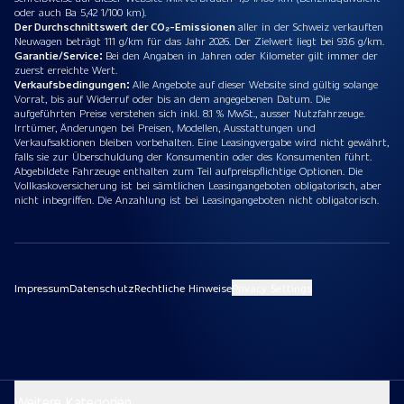
oder auch Ba 5,42 1/100 km).
Der Durchschnittswert der CO₂-Emissionen
aller in der Schweiz verkauften
Neuwagen beträgt 111 g/km für das Jahr 2026. Der Zielwert liegt bei 93.6 g/km.
Garantie/Service:
Bei den Angaben in Jahren oder Kilometer gilt immer der
zuerst erreichte Wert.
Verkaufsbedingungen:
Alle Angebote auf dieser Website sind gültig solange
Vorrat, bis auf Widerruf oder bis an dem angegebenen Datum. Die
aufgeführten Preise verstehen sich inkl. 8.1 % MwSt., ausser Nutzfahrzeuge.
Irrtümer, Änderungen bei Preisen, Modellen, Ausstattungen und
Verkaufsaktionen bleiben vorbehalten. Eine Leasingvergabe wird nicht gewährt,
falls sie zur Überschuldung der Konsumentin oder des Konsumenten führt.
Abgebildete Fahrzeuge enthalten zum Teil aufpreispflichtige Optionen. Die
Vollkaskoversicherung ist bei sämtlichen Leasingangeboten obligatorisch, aber
nicht inbegriffen. Die Anzahlung ist bei Leasingangeboten nicht obligatorisch.
Impressum
Datenschutz
Rechtliche Hinweise
Privacy Settings
Weitere Kategorien