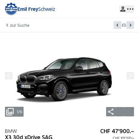
Emil Frey
Schweiz
zur Suche
1/6
CHF 47'900.–
BMW
X3 30d xDrive SAG
CHF 101'320.–