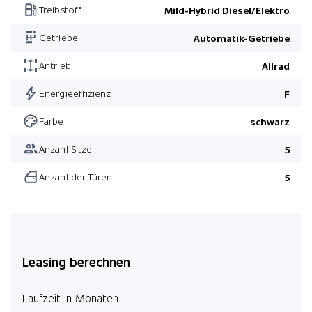
Treibstoff
Mild-Hybrid Diesel/Elektro
Metallic-Lackierung
Getriebe
Automatik-Getriebe
Sonnenschutzverglasung
Lenkradheizung
Antrieb
Allrad
Adaptives Fahrwerk
Energieeffizienz
F
Leder Vernasca
Farbe
schwarz
Akustikverglasung
Anzahl Sitze
5
Lordosenstütze für Fahrer und Beifahrer
Anzahl der Türen
5
Innen- und Aussenspiegel automatisch abblendbar
Elektrische Sitzverstellung mit Memory
Komfortzugang
Head-Up Display
Leasing berechnen
Adaptive LED-Scheinwerfer
BMW Repair 4 Jahre/ 200'000 km
Laufzeit in Monaten