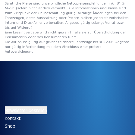
Sämtliche Preise sind unverbindliche Nettopreisempfehlungen inkl. 8,1 %
MwSt. (sofern nicht anders vermerkt). Alle Informationen und Preise sind
zum Zeitpunkt der Onlineschaltung gültig, allfällige Änderungen bei den
Fahrzeugen, deren Ausstattung oder Preisen bleiben jederzeit vorbehalten.
Irrtum und Druckfehler vorbehalten. Angebot gültig solange Vorrat bzw.
bis auf Widerruf.
Eine Leasingvergabe wird nicht gewährt, falls sie zur Überschuldung der
Konsumentin oder des Konsumenten führt.
Die Aktion ist gültig auf gekennzeichnete Fahrzeuge bis 31.12.2026. Angebot
nur gültig in Verbindung mit dem Abschluss einer protect
Autoversicherung.
Newsletter bestellen
Kontakt
Shop