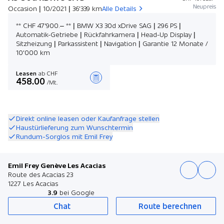
Neupreis
Occasion | 10/2021 | 36'339 km
Alle Details
** CHF 47'900.– ** | BMW X3 30d xDrive SAG | 296 PS |
Automatik-Getriebe | Rückfahrkamera | Head-Up Display |
Sitzheizung | Parkassistent | Navigation | Garantie 12 Monate /
10'000 km
Leasen
ab CHF
458.00
/Mt.
Angebot zusammenstellen
Direkt online leasen oder Kaufanfrage stellen
Haustürlieferung zum Wunschtermin
Rundum-Sorglos mit Emil Frey
Emil Frey Genève Les Acacias
Route des Acacias 23
1227 Les Acacias
3.9
bei Google
Chat
Route berechnen