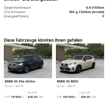
Gesamtverbrauch
6.4 l/100km
CO2-Emission
166 g C02/km (kombi)
Energieeffizienz
F
Diese Fahrzeuge könnten Ihnen gefallen
BMW X3 30e xDrive
BMW X3 M50i
20 km - 299 PS
20 km - 398 PS
ab CHF
ab CHF
CHF
76'900.–
636.00
/Mt.
CHF
100'900.–
828.00
/Mt.