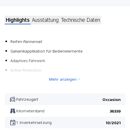
Highlights
Ausstattung
Technische Daten
Reifen-Pannenset
Galvanikapplikation für Bedienelemente
Adaptives Fahrwerk
Active Protection
Mehr anzeigen
Pack M Sport
Leder Vernasca
Sitzverstellung im Fond
Fahrzeugart
Occasion
Adaptives Fahrwerk
Kilometerstand
36339
Parking Assistant Plus
1. Inverkehrsetzung
10/2021
Leder Vernasca