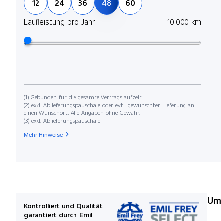
12
24
36
48
60
Laufleistung pro Jahr
10'000 km
(1) Gebunden für die gesamte Vertragslaufzeit.
(2) exkl. Ablieferungspauschale oder evtl. gewünschter Lieferung an
einen Wunschort. Alle Angaben ohne Gewähr.
(3) exkl. Ablieferungspauschale
Mehr Hinweise
Umw
Kontrolliert und Qualität
garantiert durch Emil