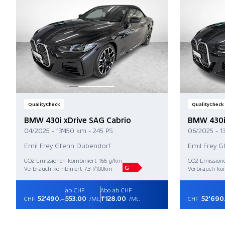
QualityCheck
QualityCheck
BMW 430i xDrive SAG Cabrio
BMW 430i
04/2025 - 13'450 km - 245 PS
06/2025 - 1
Emil Frey Gfenn Dübendorf
Emil Frey 
CO2-Emissionen kombiniert 166 g/km
CO2-Emission
G
Verbrauch kombiniert 7.3 l/100km
Verbrauch kom
ab CHF
Abo ab CHF
52'490.–
553.00
1'128.00
52'690
CHF
/Mt.
/Mt.
CHF