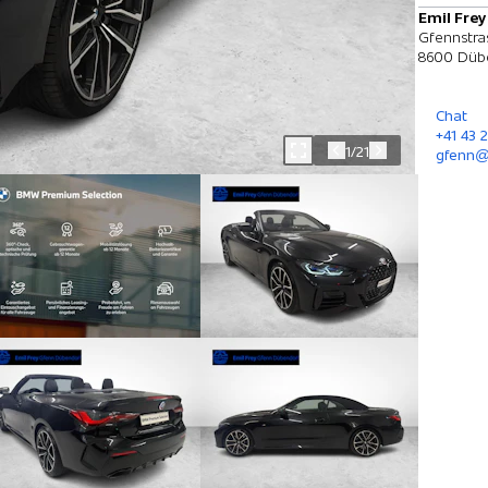
Emil Fre
Gfennstra
8600 Düb
Chat
+41 43 
1/21
gfenn@