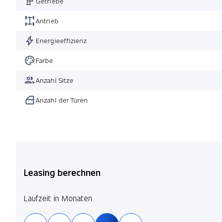
Getriebe
Mischb.
Antrieb
Head-Up Display
Nackenwärmer
Energieeffizienz
P
Adaptives M Fahrwerk
Farbe
BMW Repair 4 Jahre/ 200'000 km
Anzahl Sitze
Anzahl der Türen
Leasing berechnen
Laufzeit in Monaten