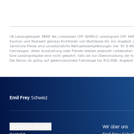
(4) Leasingbeispiel: BMW 4er, Listenpreis CHF 42490.0, Leasingrate CHF 449.
Kaution und Restwert gemäss Richtlinien von Multilease AG. Ein Angebot 
Sämtliche Preise sind unverbindliche Nettopreisempfehlungen inkl. 8,1 % Mw
Fahrzeugen, deren Ausstattung oder Preisen bleiben jederzeit vorbehalten. 
Eine Leasingvergabe wird nicht gewährt, falls sie zur Überschuldung der
Die Aktion ist gültig auf gekennzeichnete Fahrzeuge bis 31.12.2026. Angebo
Emil Frey
Schweiz
Newsletter bestellen
Wir über uns