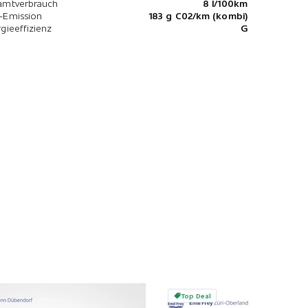
amtverbrauch
8 l/100km
-Emission
183 g C02/km (kombi)
gieeffizienz
G
Top Deal