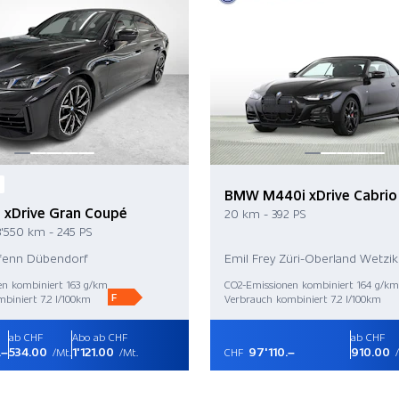
BMW M440i xDrive Cabrio
 xDrive Gran Coupé
20 km - 392 PS
3'550 km - 245 PS
Gfenn Dübendorf
Emil Frey Züri-Oberland Wetzi
en kombiniert 163 g/km
CO2-Emissionen kombiniert 164 g/km
F
biniert 7.2 l/100km
Verbrauch kombiniert 7.2 l/100km
ab CHF
Abo ab CHF
ab CHF
.–
534.00
1'121.00
97'110.–
910.00
/Mt.
/Mt.
CHF
/