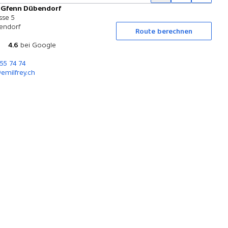
y Gfenn Dübendorf
Probefahrt
sse 5
endorf
Route berechnen
4.6
bei Google
255 74 74
emilfrey.ch