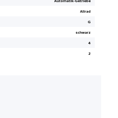
Automatik-Getriebe
Digital au
BIN Instrumententafel lederbezogen
Allrad
Dynamische
M Sicherheitsgurte
Keine Gewä
G
arking Assistant Plus
Ambienteb
Driving Assistant Professional
schwarz
Freisprech
4
Intelligent
Durchlade
2
Auto Start
Instrument
BMW Servic
Elektrisch
Reifendruc
Elektrisch
Seitenairb
Aufmerksam