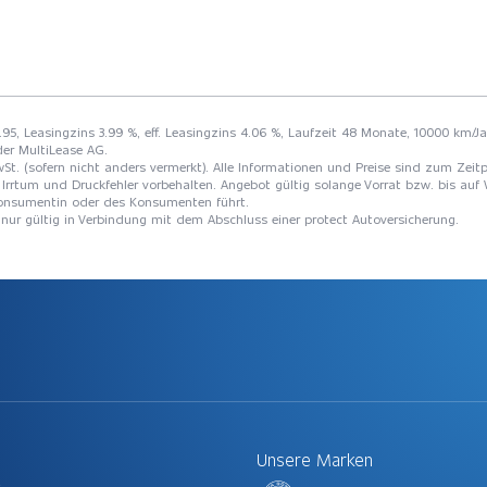
95, Leasingzins 3.99 %, eff. Leasingzins 4.06 %, Laufzeit 48 Monate, 10000 km/Ja
der MultiLease AG.
St. (sofern nicht anders vermerkt). Alle Informationen und Preise sind zum Zeitp
Irrtum und Druckfehler vorbehalten. Angebot gültig solange Vorrat bzw. bis auf 
 Konsumentin oder des Konsumenten führt.
t nur gültig in Verbindung mit dem Abschluss einer protect Autoversicherung.
Unsere Marken