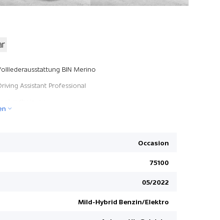
ar
Live Cockp
Volllederausstattung BIN Merino
Geschwind
Driving Assistant Professional
Dynamische
Lenkradheizung
en
12 V Steck
Active Protection
Pack Ablag
Komfortzugang
Velours-F
Occasion
WLAN Hotspot
Servotroni
75100
Hochglanz Shadow-Line erweitert
Klimaautom
05/2022
Leuchten Shadow Line
Interieurl
Embleme 50 Jahre BMW M
Multifunkt
Mild-Hybrid Benzin/Elektro
ernlichtassistent
ConnectedD