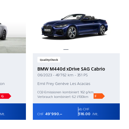
QualityCheck
BMW M440d xDrive SAG Cabrio
06/2023 - 49'762 km - 351 PS
kon
Emil Frey Genève Les Acacias
CO2-Emissionen kombiniert 162 g/km
G
F
Verbrauch kombiniert 6.2 l/100km
ab CHF
49'990.–
516.00
Mt.
CHF
/Mt.