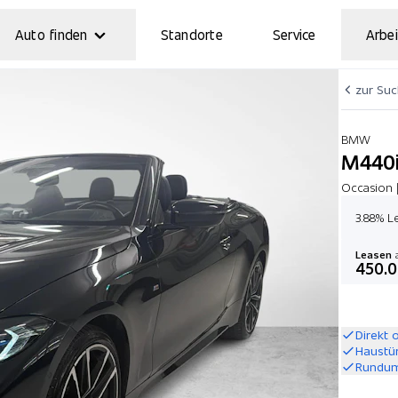
Auto finden
Standorte
Service
Arbei
zur Su
BMW
M440i
Occasion 
3.88% L
Leasen
a
450.
Direkt 
Haustü
Rundum