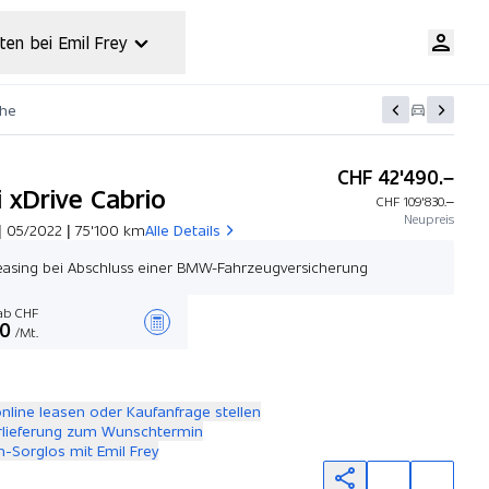
ten bei Emil Frey
che
CHF 42'490.–
 xDrive Cabrio
CHF 109'830.–
Neupreis
| 05/2022 | 75'100 km
Alle Details
easing bei Abschluss einer BMW-Fahrzeugversicherung
b CHF
00
/Mt.
Angebot zusammenstellen
online leasen oder Kaufanfrage stellen
rlieferung zum Wunschtermin
-Sorglos mit Emil Frey