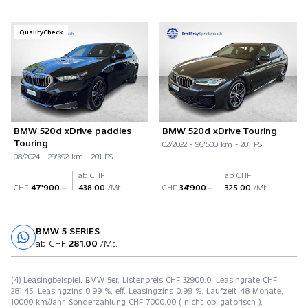
QualityCheck
BMW 520d xDrive paddles
BMW 520d xDrive Touring
Touring
02/2022 - 96'500 km - 201 PS
08/2024 - 29'392 km - 201 PS
ab CHF
ab CHF
CHF
47'900.–
438.00
/Mt.
CHF
34'900.–
325.00
/Mt.
BMW 5 SERIES
Probefahrt
ab CHF
281.00
/Mt.
(4) Leasingbeispiel: BMW 5er, Listenpreis CHF 32900.0, Leasingrate CHF
281.45, Leasingzins 0.99 %, eff. Leasingzins 0.99 %, Laufzeit 48 Monate,
10000 km/Jahr, Sonderzahlung CHF 7000.00 ( nicht obligatorisch ),