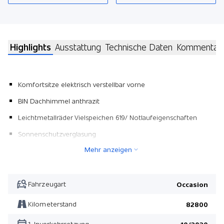
Highlights
Ausstattung
Technische Daten
Kommentar
Komfortsitze elektrisch verstellbar vorne
BIN Dachhimmel anthrazit
Leichtmetallräder Vielspeichen 619/ Notlaufeigenschaften
Sonnenschutzverglasung
Mehr anzeigen
12 V Steckdose
Harman/Kardon Surround Sound System
Driving Assistant Plus
Fahrzeugart
Occasion
Pack Ambient Air
Kilometerstand
82800
Glasdach elektrisch
1. Inverkehrsetzung