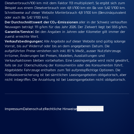
Dieselverbrauch/100 km mit dem Faktor 113 multipliziert. So ergibt sich zum
Beispiel aus einem Dieselverbrauch von 4,8 l/100 km ein Ba von 5,42 1/100 km.
Schreibweise auf dieser Website Mix-Verbrauch 4,8 1/100 km (Benzinäquivalent
oder auch Ba 5,42 1/100 km).
Der Durchschnittswert der CO₂-Emissionen
aller in der Schweiz verkauften
Neuwagen beträgt 111 g/km für das Jahr 2026. Der Zielwert liegt bei 93.6 g/km.
Garantie/Service:
Bei den Angaben in Jahren oder Kilometer gilt immer der
zuerst erreichte Wert.
Verkaufsbedingungen:
Alle Angebote auf dieser Website sind gültig solange
Vorrat, bis auf Widerruf oder bis an dem angegebenen Datum. Die
aufgeführten Preise verstehen sich inkl. 8.1 % MwSt., ausser Nutzfahrzeuge.
Irrtümer, Änderungen bei Preisen, Modellen, Ausstattungen und
Verkaufsaktionen bleiben vorbehalten. Eine Leasingvergabe wird nicht gewährt,
falls sie zur Überschuldung der Konsumentin oder des Konsumenten führt.
Abgebildete Fahrzeuge enthalten zum Teil aufpreispflichtige Optionen. Die
Vollkaskoversicherung ist bei sämtlichen Leasingangeboten obligatorisch, aber
nicht inbegriffen. Die Anzahlung ist bei Leasingangeboten nicht obligatorisch.
Impressum
Datenschutz
Rechtliche Hinweise
Privacy Settings