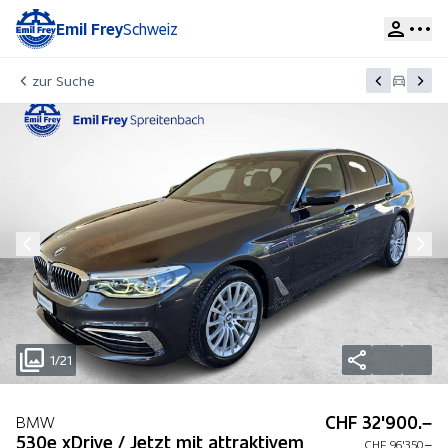
Emil Frey
Schweiz
zur Suche
1/21
CHF 32'900.–
BMW
530e xDrive / Jetzt mit attraktivem
CHF 96'350.–