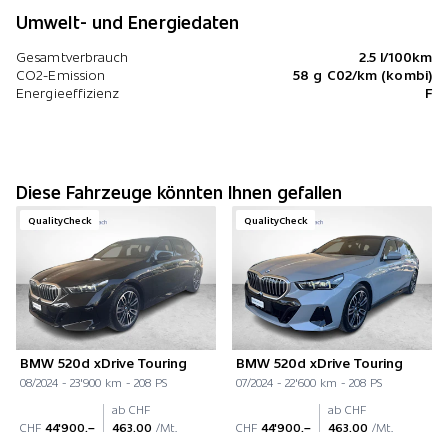
Umwelt- und Energiedaten
Gesamtverbrauch
2.5 l/100km
CO2-Emission
58 g C02/km (kombi)
Energieeffizienz
F
Diese Fahrzeuge könnten Ihnen gefallen
QualityCheck
QualityCheck
BMW 520d xDrive Touring
BMW 520d xDrive Touring
08/2024 - 23'900 km - 208 PS
07/2024 - 22'600 km - 208 PS
ab CHF
ab CHF
CHF
44'900.–
463.00
/Mt.
CHF
44'900.–
463.00
/Mt.