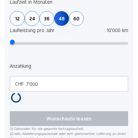
Laufzeit in Monaten
Pack Ambient Air
12
24
36
48
60
Parking Assistant Plus
Laufleistung pro Jahr
10'000 km
Live Cockpit Professional
Pack Connected Professional
Anzahlung
CHF
Wunschauto leasen
(1) Gebunden für die gesamte Vertragslaufzeit.
(2) exkl. Ablieferungspauschale oder evtl. gewünschter Lieferung an einen