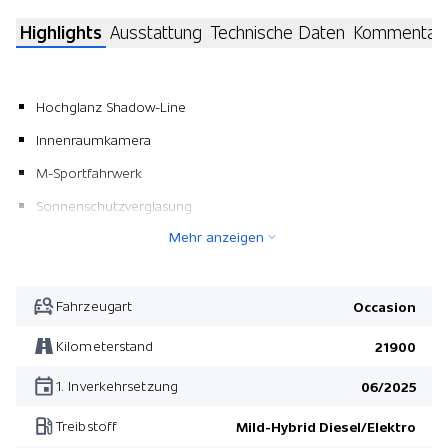
Highlights
Ausstattung
Technische Daten
Kommentar
Hochglanz Shadow-Line
Innenraumkamera
M-Sportfahrwerk
Sonnenschutzverglasung
Mehr anzeigen
ConnectedDrive Services
M-Lederlenkrad
Elektrische Sitzverstellung mit Memory
Fahrzeugart
Occasion
Pack Innovation
Kilometerstand
21900
Parking Assistant Plus
1. Inverkehrsetzung
06/2025
Lordosenstütze
Treibstoff
Mild-Hybrid Diesel/Elektro
Panorama-Glasdach