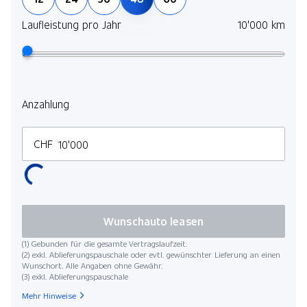
Pack Travel
Laufleistung pro Jahr
10'000 km
Driving Assistant Professional
Pack Comfort
Klimaautomat 4-Zonen inkl. Mikrofilter
Driving Assistant Professional
Anzahlung
Pack Innovation
Parking Assistant Plus
CHF
Natural Interaction
Live Cockpit Professional
Pack M Sport
Wunschauto leasen
(1) Gebunden für die gesamte Vertragslaufzeit.
(2) exkl. Ablieferungspauschale oder evtl. gewünschter Lieferung an einen
Wunschort. Alle Angaben ohne Gewähr.
(3) exkl. Ablieferungspauschale
Mehr Hinweise