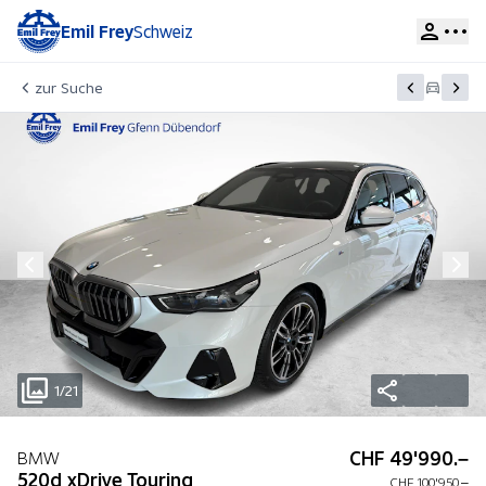
Emil Frey
Schweiz
zur Suche
1/21
CHF 49'990.–
BMW
520d xDrive Touring
CHF 100'950.–