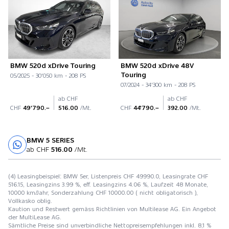
BMW 520d xDrive Touring
BMW 520d xDrive 48V
Touring
05/2025 - 30'050 km - 208 PS
07/2024 - 34'300 km - 208 PS
ab CHF
ab CHF
CHF
49'790.–
516.00
/Mt.
CHF
44'790.–
392.00
/Mt.
BMW 5 SERIES
Probefahrt
ab CHF
516.00
/Mt.
(4) Leasingbeispiel: BMW 5er, Listenpreis CHF 49990.0, Leasingrate CHF
516.15, Leasingzins 3.99 %, eff. Leasingzins 4.06 %, Laufzeit 48 Monate,
10000 km/Jahr, Sonderzahlung CHF 10000.00 ( nicht obligatorisch ),
Vollkasko oblig.
Kaution und Restwert gemäss Richtlinien von Multilease AG. Ein Angebot
der MultiLease AG.
Sämtliche Preise sind unverbindliche Nettopreisempfehlungen inkl. 8,1 %