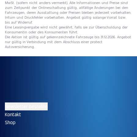
MwSt. (sofern nicht anders vermerkt). Alle Informationen und Preise sind
zum Zeitpunkt der Onlineschaltung gültig, allfällige Änderungen bei den
Fahrzeugen, deren Ausstattung oder Preisen bleiben jederzeit vorbehalten.
Irrtum und Druckfehler vorbehalten. Angebot gültig solange Vorrat bzw.
bis auf Widerruf.
Eine Leasingvergabe wird nicht gewährt, falls sie zur Überschuldung der
Konsumentin oder des Konsumenten führt.
Die Aktion ist gültig auf gekennzeichnete Fahrzeuge bis 31.12.2026. Angebot
nur gültig in Verbindung mit dem Abschluss einer protect
Autoversicherung.
Newsletter bestellen
Kontakt
Shop