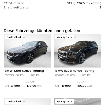
CO2-Emission
149 g C02/km (kombi)
Energieeffizienz
E
Diese Fahrzeuge könnten Ihnen gefallen
QualityCheck
QualityCheck
BMW 520d xDrive Touring
BMW 520d xDrive Touring
06/2025 - 10'300 km - 208 PS
05/2025 - 27'600 km - 208 PS
ab CHF
ab CHF
CHF
53'990.–
470.00
/Mt.
CHF
48'990.–
426.00
/Mt.
QualityCheck
QualityCheck