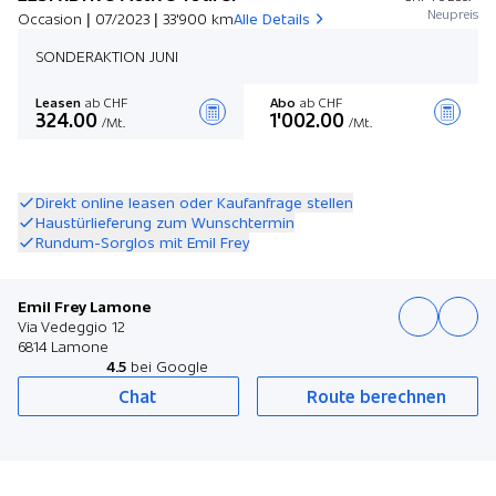
Neupreis
Occasion | 07/2023 | 33'900 km
Alle Details
SONDERAKTION JUNI
Leasen
ab CHF
Abo
ab CHF
324.00
1'002.00
/Mt.
/Mt.
Angebot zusammenstellen
Direkt online leasen oder Kaufanfrage stellen
Haustürlieferung zum Wunschtermin
Rundum-Sorglos mit Emil Frey
Emil Frey Lamone
Via Vedeggio 12
6814 Lamone
4.5
bei Google
Chat
Route berechnen