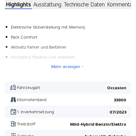
Highlights
Ausstattung
Technische Daten
Kommentar
Elektrische Sitzverstellung mit Memory
Pack Comfort
Aktivsitz Fahrer und Beifahrer
Hochglanz Shadow-Line erweitert
Mehr anzeigen
Elektrische Sitzverstellung mit Memory
Pack Innovation
Sonnenschutzverglasung
Fahrzeugart
Occasion
Dachreling Shadow Line/ hochglanz
Kilometerstand
33900
Grösserer Kraftstofftank
1. Inverkehrsetzung
07/2023
Reifen-Pannenset
Treibstoff
Mild-Hybrid Benzin/Elektro
Pack M Sport
Getriebe