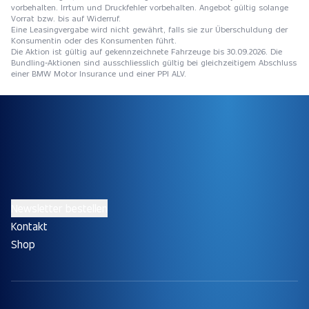
vorbehalten. Irrtum und Druckfehler vorbehalten. Angebot gültig solange
Vorrat bzw. bis auf Widerruf.
Eine Leasingvergabe wird nicht gewährt, falls sie zur Überschuldung der
Konsumentin oder des Konsumenten führt.
Die Aktion ist gültig auf gekennzeichnete Fahrzeuge bis 30.09.2026. Die
Bundling-Aktionen sind ausschliesslich gültig bei gleichzeitigem Abschluss
einer BMW Motor Insurance und einer PPI ALV.
Newsletter bestellen
Kontakt
Shop