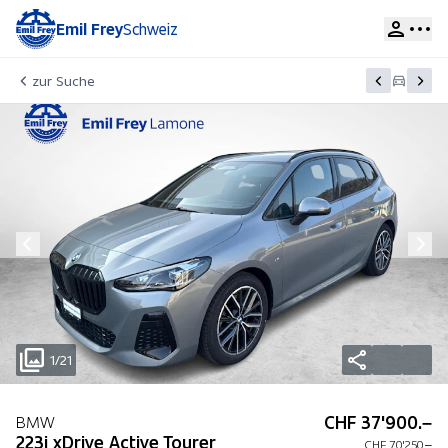
Emil Frey
Schweiz
zur Suche
1/21
CHF 37'900.–
BMW
223i xDrive Active Tourer
CHF 70'250.–