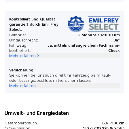
Mona
Kontrolliert und Qualität
garantiert durch Emil Frey
Select.
*Preis
Garantie:
12 Monate / 12'000 km
Umtauschrecht:
Ja*
Fahrzeug
Ja, mittels umfangreichem Fachmann-
kontrolliert:
Check
Mehr erfahren
Versicherung
Sie können bei uns auch direkt Ihr Fahrzeug beim Kauf-
oder Leasingsabschluss mitversichern lassen.
Mehr erfahren
Umwelt- und Energiedaten
Gesamtverbrauch
6.6 l/100km
CO2-Emission
150 g C02/km (kombi)