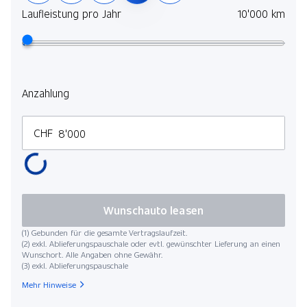
selb
Laufleistung pro Jahr
10'000 km
Mehr
Lauf
Anzahlung
CHF
Kilo
Wunschauto leasen
(1) Gebunden für die gesamte Vertragslaufzeit.
(2) exkl. Ablieferungspauschale oder evtl. gewünschter Lieferung an einen
Wunschort. Alle Angaben ohne Gewähr.
(3) exkl. Ablieferungspauschale
Startdat
Mehr Hinweise