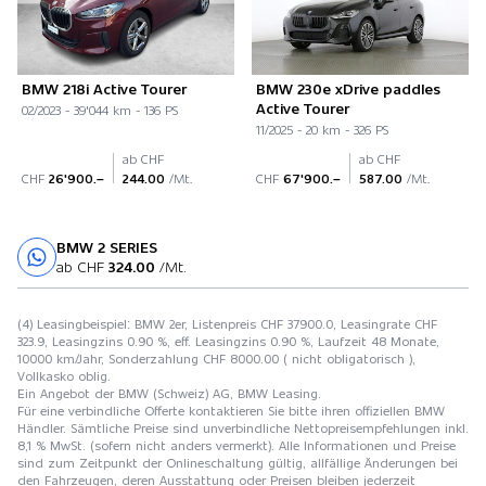
BMW 218i Active Tourer
BMW 230e xDrive paddles
Active Tourer
02/2023 - 39'044 km - 136 PS
11/2025 - 20 km - 326 PS
ab CHF
ab CHF
CHF
26'900.–
244.00
/Mt.
CHF
67'900.–
587.00
/Mt.
BMW 2 SERIES
Probefahrt
ab CHF
324.00
/Mt.
(4) Leasingbeispiel: BMW 2er, Listenpreis CHF 37900.0, Leasingrate CHF
323.9, Leasingzins 0.90 %, eff. Leasingzins 0.90 %, Laufzeit 48 Monate,
10000 km/Jahr, Sonderzahlung CHF 8000.00 ( nicht obligatorisch ),
Vollkasko oblig.
Ein Angebot der BMW (Schweiz) AG, BMW Leasing.
Für eine verbindliche Offerte kontaktieren Sie bitte ihren offiziellen BMW
Händler. Sämtliche Preise sind unverbindliche Nettopreisempfehlungen inkl.
8,1 % MwSt. (sofern nicht anders vermerkt). Alle Informationen und Preise
sind zum Zeitpunkt der Onlineschaltung gültig, allfällige Änderungen bei
den Fahrzeugen, deren Ausstattung oder Preisen bleiben jederzeit