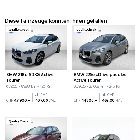
Diese Fahrzeuge könnten Ihnen gefallen
QualityCheck
QualityCheck
BMW 218d SDKG Active
BMW 225e xDrive paddles
Tourer
Active Tourer
01/2026 - 8'888 km - 150 PS
06/2025 - 23'008 km - 245 PS
ab CHF
ab CHF
CHF
45'900.–
407.00
/Mt.
CHF
44'800.–
462.00
/Mt.
QualityCheck