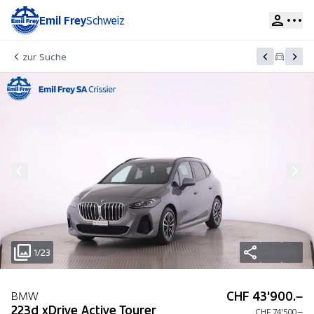
Emil Frey
Schweiz
zur Suche
1/23
CHF 43'900.–
BMW
223d xDrive Active Tourer
CHF 74'500.–