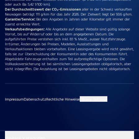
oder auch Ba 5,42 1/100 km).
Der Durchschnittswert der CO₂-Emissionen
aller in der Schweiz verkauften
Neuwagen beträgt 111 g/km für das Jahr 2026. Der Zielwert liegt bei 93.6 g/km.
Garantie/Service:
Bei den Angaben in Jahren oder Kilometer gilt immer der
zuerst erreichte Wert.
Verkaufsbedingungen:
Alle Angebote auf dieser Website sind gültig solange
Vorrat, bis auf Widerruf oder bis an dem angegebenen Datum. Die
aufgeführten Preise verstehen sich inkl. 8.1 % MwSt., ausser Nutzfahrzeuge.
Irrtümer, Änderungen bei Preisen, Modellen, Ausstattungen und
Verkaufsaktionen bleiben vorbehalten. Eine Leasingvergabe wird nicht gewährt,
falls sie zur Überschuldung der Konsumentin oder des Konsumenten führt.
Abgebildete Fahrzeuge enthalten zum Teil aufpreispflichtige Optionen. Die
Vollkaskoversicherung ist bei sämtlichen Leasingangeboten obligatorisch, aber
nicht inbegriffen. Die Anzahlung ist bei Leasingangeboten nicht obligatorisch.
Impressum
Datenschutz
Rechtliche Hinweise
Privacy Settings
Weitere Kategorien