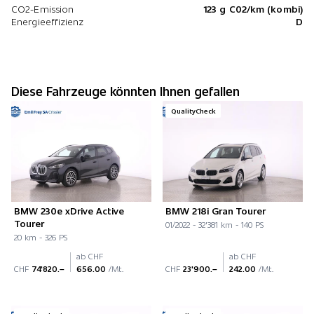
CO2-Emission
123 g C02/km (kombi)
Energieeffizienz
D
Diese Fahrzeuge könnten Ihnen gefallen
QualityCheck
BMW 230e xDrive Active
BMW 218i Gran Tourer
Tourer
01/2022 - 32'381 km - 140 PS
20 km - 326 PS
ab CHF
ab CHF
CHF
74'820.–
656.00
/Mt.
CHF
23'900.–
242.00
/Mt.