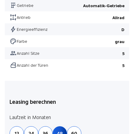
Getriebe
Automatik-Getriebe
Pack Innovation
Pack Comfort
Antrieb
Allrad
Pack M Sport
Energieeffizienz
D
Farbe
grau
Anzahl Sitze
5
Anzahl der Türen
5
Leasing berechnen
Laufzeit in Monaten
12
24
36
48
60