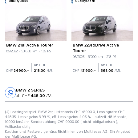
QualityCheck
QualityCheck
BMW 218i Active Tourer
BMW 223i xDrive Active
Tourer
06/2022 - 53'658 km - 136 PS
06/2025 - 9'000 km - 218 PS
ab CHF
ab CHF
CHF
24'900.–
218.00
/Mt.
CHF
42'900.–
368.00
/Mt.
BMW 2 SERIES
Probefahrt
ab CHF
448.00
/Mt.
(4) Leasingbeispiel: BMW 2er, Listenpreis CHF 43900.0, Leasingrate CHF
448.35, Leasingzins 3.99 %, eff. Leasingzins 4.06 %, Laufzeit 48 Monate,
10000 km/Jahr, Sonderzahlung CHF 9000.00 ( nicht obligatorisch ),
Vollkasko oblig.
Kaution und Restwert gemäss Richtlinien von Multilease AG. Ein Angebot
der MultiLease AG.