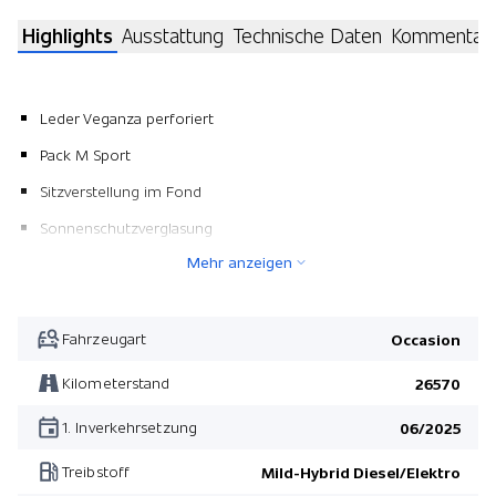
Highlights
Ausstattung
Technische Daten
Kommentar
Leder Veganza perforiert
Pack M Sport
Sitzverstellung im Fond
Sonnenschutzverglasung
Mehr anzeigen
Metallic-Lackierung
Panorama-Glasdach
Dachreling Shadow Line/ hochglanz
Fahrzeugart
Occasion
Anhängerkupplung mit schwenkbarem Kugelkopf
Kilometerstand
26570
Pack Comfort
1. Inverkehrsetzung
06/2025
Reifen-Pannenset
Treibstoff
Mild-Hybrid Diesel/Elektro
Pack Innovation