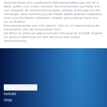
Sämtliche Preise sind unverbindliche Nettopreisempfehlungen inkl. 8,1 %
MwSt. (sofern nicht anders vermerkt). Alle Informationen und Preise sind
zum Zeitpunkt der Onlineschaltung gültig, allfällige Änderungen bei den
Fahrzeugen, deren Ausstattung oder Preisen bleiben jederzeit vorbehalten.
Irrtum und Druckfehler vorbehalten. Angebot gültig solange Vorrat bzw.
bis auf Widerruf.
Eine Leasingvergabe wird nicht gewährt, falls sie zur Überschuldung der
Konsumentin oder des Konsumenten führt.
Die Aktion ist gültig auf gekennzeichnete Fahrzeuge bis 31.12.2026. Angebot
nur gültig in Verbindung mit dem Abschluss einer protect
Autoversicherung.
Newsletter bestellen
Kontakt
Shop