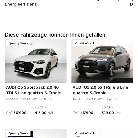
Energieeffizienz
D
Diese Fahrzeuge könnten Ihnen gefallen
QualityCheck
QualityCheck
AUDI Q5 Sportback 2.0 40
AUDI Q5 2.0 55 TFSI e S Line
TDI S Line quattro S-Tronic
quattro S-Tronic
06/2022 - 58'200 km - 204 PS
11/2021 - 26'808 km - 367 PS
ab CHF
ab CHF
CHF
36'900.–
418.00
/Mt.
CHF
46'900.–
529.00
/Mt.
QualityCheck
QualityCheck