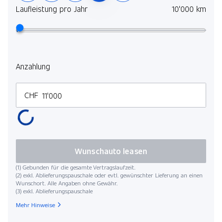
Laufleistung pro Jahr
10'000 km
Perleffekt-Lackierung
Pack S-Line Interieur
Multifunktions-Ledersportlenkrad 3-Speichen beheizbar
Aussenspiegel in Farbe Schwarz
Anzahlung
Pack S-Line Interieur
Pack Technik Plus
CHF
Pack Technik
Pack Assistenz Tour
Pack Communication
Wunschauto leasen
Pack Gepäckraum + Ablagepaket
(1) Gebunden für die gesamte Vertragslaufzeit.
(2) exkl. Ablieferungspauschale oder evtl. gewünschter Lieferung an einen
Wunschort. Alle Angaben ohne Gewähr.
(3) exkl. Ablieferungspauschale
Mehr Hinweise