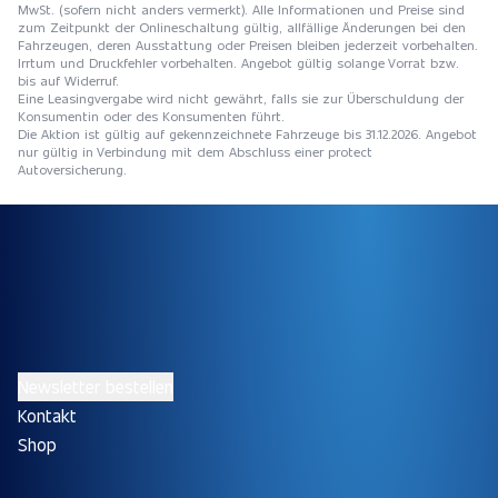
MwSt. (sofern nicht anders vermerkt). Alle Informationen und Preise sind
zum Zeitpunkt der Onlineschaltung gültig, allfällige Änderungen bei den
Fahrzeugen, deren Ausstattung oder Preisen bleiben jederzeit vorbehalten.
Irrtum und Druckfehler vorbehalten. Angebot gültig solange Vorrat bzw.
bis auf Widerruf.
Eine Leasingvergabe wird nicht gewährt, falls sie zur Überschuldung der
Konsumentin oder des Konsumenten führt.
Die Aktion ist gültig auf gekennzeichnete Fahrzeuge bis 31.12.2026. Angebot
nur gültig in Verbindung mit dem Abschluss einer protect
Autoversicherung.
Newsletter bestellen
Kontakt
Shop