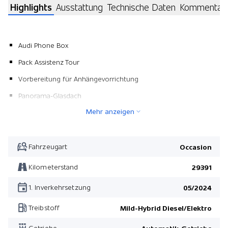
Highlights
Ausstattung
Technische Daten
Kommentar
Audi Phone Box
Pack Assistenz Tour
Vorbereitung für Anhängevorrichtung
Panorama-Glasdach
Mehr anzeigen
Manuelles Sonnenschutzrollo für Seitenscheiben hinten
Pack Gepäckraum + Ablagepaket
Mittelarmlehne vorne
Fahrzeugart
Occasion
Lichtpaket Ambiente mehrfarbig
Kilometerstand
29391
USB-Schnittstelle hinten
1. Inverkehrsetzung
05/2024
Interieurelemente in Kunstleder
Treibstoff
Mild-Hybrid Diesel/Elektro
Dachreling schwarz
Getriebe