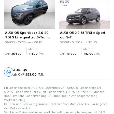
AUDI Q5 Sportback 2.0 40
AUDI Q5 2.0 55 TFSI e Sport
TDI S Line quattro S-Tronic
qu. S-T
04/2023 - 75'236 km - 204 PS
03/2021 - 61'500 km - 367 PS
ab CHF
ab CHF
CHF
36'500.–
411.00
/Mt.
CHF
43'900.–
482.00
/Mt.
AUDI Q5
Probefahrt
ab CHF
593.00
/Mt.
(4) Leasingbeispiel: AUDI Q5, Listenpreis CHF 53900.0, Leasingrate CHF
592.95, Leasingzins 3.99 %, eff. Leasingzins 4.06 %, Laufzeit 48 Monate,
10000 km/Jahr, Sonderzahlung CHF 11000.00 ( nicht obligatorisch ),
Vollkasko oblig.
Kaution und Restwert gemäss Richtlinien von Multilease AG. Ein Angebot
der MultiLease AG.
Sämtliche Preise sind unverbindliche Nettopreisempfehlungen inkl. 8,1 %