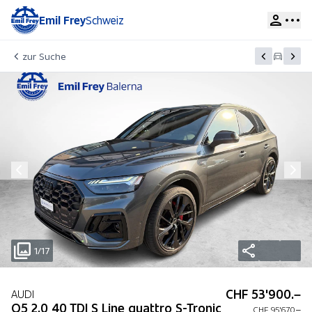
Emil Frey
Schweiz
zur Suche
1/17
CHF 53'900.–
AUDI
Q5 2.0 40 TDI S Line quattro S-Tronic
CHF 95'670.–