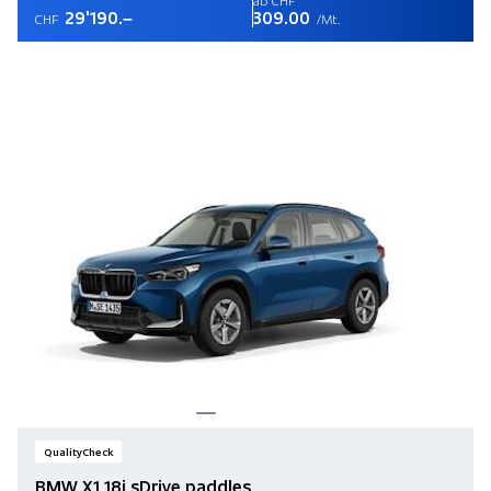
29'190.–
309.00
CHF
/Mt.
QualityCheck
BMW X1 18i sDrive paddles