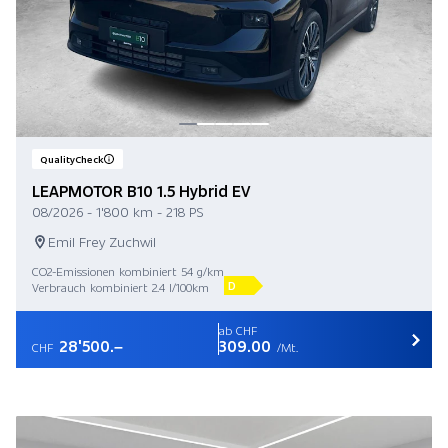
QualityCheck
LEAPMOTOR B10 1.5 Hybrid EV
08/2026 - 1'800 km - 218 PS
Emil Frey Zuchwil
CO2-Emissionen kombiniert 54 g/km
D
Verbrauch kombiniert 2.4 l/100km
ab CHF
28'500.–
309.00
CHF
/Mt.