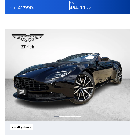
ab CHF
41'990.–
454.00
CHF
/Mt.
QualityCheck