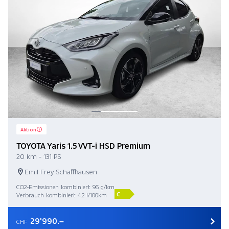
Aktion
TOYOTA Yaris 1.5 VVT-i HSD Premium
20 km - 131 PS
Emil Frey Schaffhausen
CO2-Emissionen kombiniert 96 g/km
C
Verbrauch kombiniert 4.2 l/100km
29'990.–
CHF