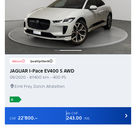
Aktion
QualityCheck
JAGUAR I-Pace EV400 S AWD
09/2020 - 81'400 km - 400 PS
Emil Frey Zürich Altstetten
A
ab CHF
22'800.–
243.00
CHF
/Mt.