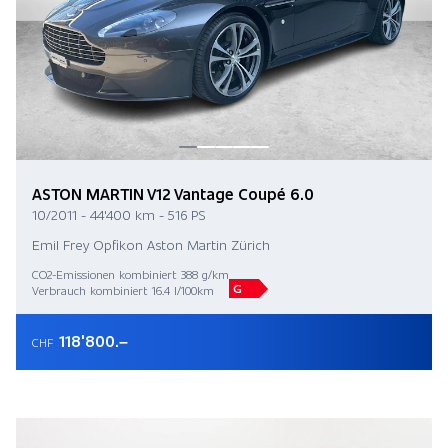
ASTON MARTIN V12 Vantage Coupé 6.0
10/2011 - 44'400 km - 516 PS
Emil Frey Opfikon Aston Martin Zürich
CO2-Emissionen kombiniert 388 g/km
G
Verbrauch kombiniert 16.4 l/100km
118'800.–
CHF