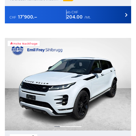
ab CHF
17'900.–
204.00
CHF
/Mt.
Hohe Nachfrage