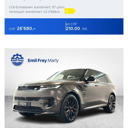
CO2-Emissionen kombiniert 117 g/km
D
Verbrauch kombiniert 5.2 l/100km
ab CHF
26'680.–
210.00
CHF
/Mt.