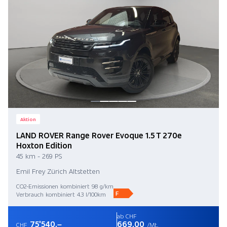
Aktion
LAND ROVER Range Rover Evoque 1.5 T 270e
Hoxton Edition
45 km - 269 PS
Emil Frey Zürich Altstetten
CO2-Emissionen kombiniert 98 g/km
F
Verbrauch kombiniert 4.3 l/100km
ab CHF
75'540.–
669.00
CHF
/Mt.