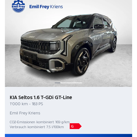
KIA Seltos 1.6 T-GDi GT-Line
1'000 km - 183 PS
Emil Frey Kriens
CO2-Emissionen kombiniert 169 g/km
G
Verbrauch kombiniert 7.5 l/100km