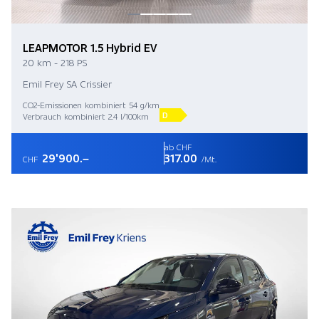
LEAPMOTOR 1.5 Hybrid EV
20 km - 218 PS
Emil Frey SA Crissier
CO2-Emissionen kombiniert 54 g/km
D
Verbrauch kombiniert 2.4 l/100km
ab CHF
29'900.–
317.00
CHF
/Mt.