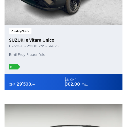
QualityCheck
SUZUKI e Vitara Unico
07/2026 - 2'000 km - 144 PS
Emil Frey Frauenfeld
B
ab CHF
29'500.–
302.00
CHF
/Mt.