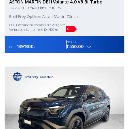
ASTON MARTIN DB11 Volante 4.0 V8 Bi-Turbo
10/2020 - 17'400 km - 510 PS
Emil Frey Opfikon Aston Martin Zürich
CO2-Emissionen kombiniert 230 g/km
G
Verbrauch kombiniert 10 l/100km
ab CHF
139'800.–
1'550.00
CHF
/Mt.