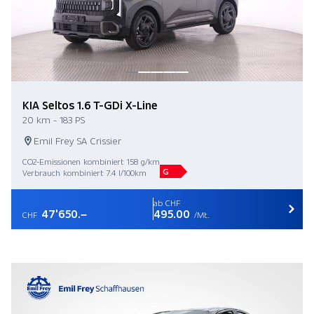
KIA Seltos 1.6 T-GDi X-Line
20 km - 183 PS
Emil Frey SA Crissier
CO2-Emissionen kombiniert 158 g/km
G
Verbrauch kombiniert 7.4 l/100km
ab CHF
47'650.–
495.00
CHF
/Mt.