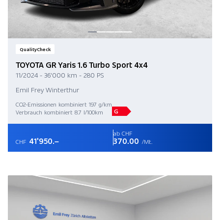
QualityCheck
TOYOTA GR Yaris 1.6 Turbo Sport 4x4
11/2024 - 36'000 km - 280 PS
Emil Frey Winterthur
CO2-Emissionen kombiniert 197 g/km
G
Verbrauch kombiniert 8.7 l/100km
ab CHF
41'950.–
370.00
CHF
/Mt.