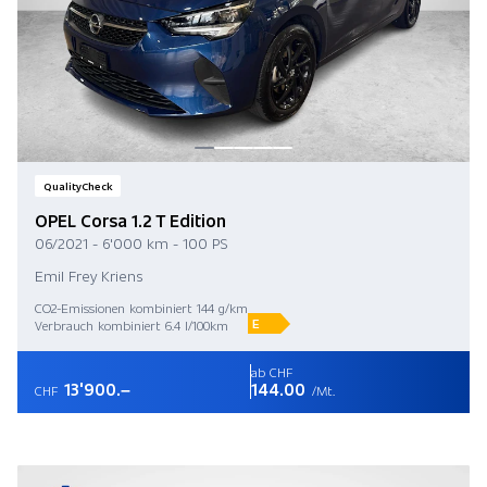
QualityCheck
OPEL Corsa 1.2 T Edition
06/2021 - 6'000 km - 100 PS
Emil Frey Kriens
CO2-Emissionen kombiniert 144 g/km
E
Verbrauch kombiniert 6.4 l/100km
ab CHF
13'900.–
144.00
CHF
/Mt.