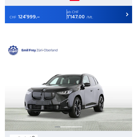
ab CHF
124'999.–
1'147.00
CHF
/Mt.