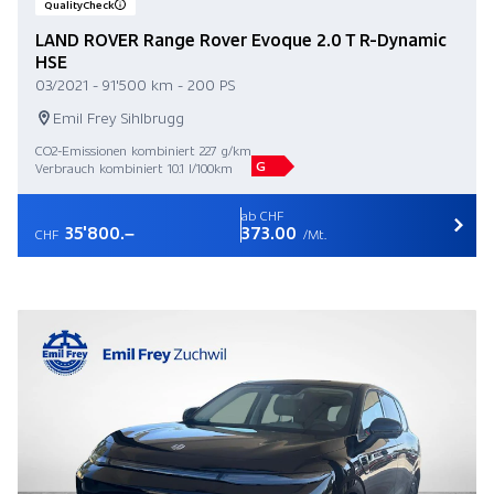
QualityCheck
LAND ROVER Range Rover Evoque 2.0 T R-Dynamic
HSE
03/2021 - 91'500 km - 200 PS
Emil Frey Sihlbrugg
CO2-Emissionen kombiniert 227 g/km
G
Verbrauch kombiniert 10.1 l/100km
ab CHF
35'800.–
373.00
CHF
/Mt.