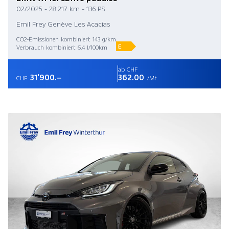
02/2025 - 28'217 km - 136 PS
Emil Frey Genève Les Acacias
CO2-Emissionen kombiniert 143 g/km
E
Verbrauch kombiniert 6.4 l/100km
ab CHF
31'900.–
362.00
CHF
/Mt.