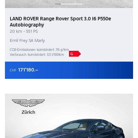
LAND ROVER Range Rover Sport 3.0 I6 P550e
Autobiography
20 km - 551 PS
Emil Frey SA Marly
CO2-Emissionen kombiniert 76 g/km
G
Verbrauch kombiniert 3.3 l/100km
171'180.–
CHF