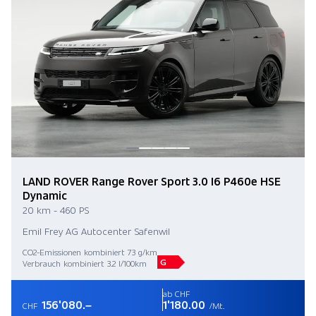
LAND ROVER Range Rover Sport 3.0 I6 P460e HSE
Dynamic
20 km - 460 PS
Emil Frey AG Autocenter Safenwil
CO2-Emissionen kombiniert 73 g/km
G
Verbrauch kombiniert 3.2 l/100km
ab CHF
156'080.–
1'180.00
CHF
/Mt.