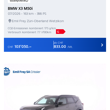
QualityCheck
BMW X3 M50i
07/2026 - 163 km - 398 PS
Emil Frey Züri-Oberland Wetzikon
CO2-Emissionen kombiniert 175 g/km
G
Verbrauch kombiniert 7.7 l/100km
ab CHF
103'050.–
833.00
CHF
/Mt.