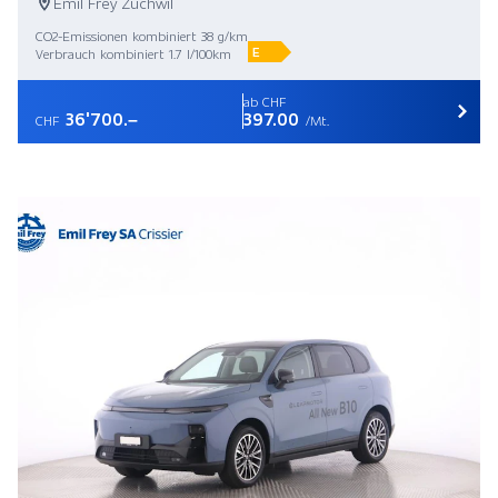
Emil Frey Zuchwil
CO2-Emissionen kombiniert 38 g/km
E
Verbrauch kombiniert 1.7 l/100km
ab CHF
36'700.–
397.00
CHF
/Mt.