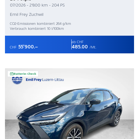
07/2026 - 2'800 km - 204 PS
Emil Frey Zuchwil
CO2-Emissionen kombiniert 264 g/km
Verbrauch kombiniert 10 l/100km
ab CHF
55'900.–
485.00
CHF
/Mt.
Batterie-Check