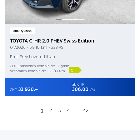
QualityCheck
TOYOTA C-HR 2.0 PHEV Swiss Edition
01/2026 - 6'940 km - 223 PS
Emil Frey Luzern-Littau
CO2-Emissionen kombiniert 51 g/km
C
Verbrauch kombiniert 2.2 l/100km
ab CHF
33'920.–
306.00
CHF
/Mt.
1
2
3
4
...
42