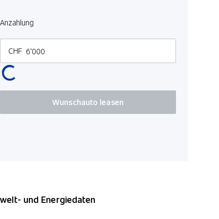
Laufzeit in 
Anzahlung
3 M
CHF
Kilometer p
100
Wunschauto leasen
*Preise inkl. MwS
elt- und Energiedaten