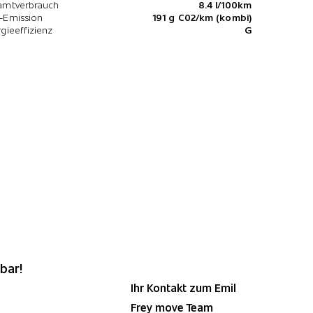
amtverbrauch
8.4 l/100km
-Emission
191 g C02/km (kombi)
gieeffizienz
G
bar!
Ihr Kontakt zum Emil
Frey move Team