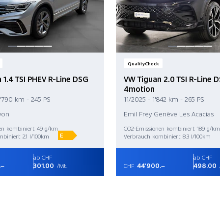
QualityCheck
 1.4 TSI PHEV R-Line DSG
VW Tiguan 2.0 TSI R-Line 
4motion
3'790 km - 245 PS
11/2025 - 1'842 km - 265 PS
yon
Emil Frey Genève Les Acacias
en kombiniert 49 g/km
CO2-Emissionen kombiniert 189 g/km
E
biniert 2.1 l/100km
Verbrauch kombiniert 8.3 l/100km
ab CHF
ab CHF
.–
301.00
44'900.–
498.00
/Mt.
CHF