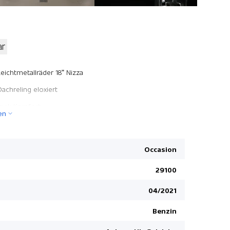
ar
Lendenwirb
Leichtmetallräder 18" Nizza
Elektronis
Dachreling eloxiert
Seiten- un
Pack Komfort
en
Automatisc
Navigationssystem Discover Media S&I + Head-Up
Höhenverst
ack Fahrerassistenz Plus inkl. Travel Assist
Reifenkont
Occasion
Easy Open & Close der Heckklappe
Spurhalteas
29100
Pack Komfort
Keine Gewä
04/2021
Regensens
Komfortsit
Benzin
ESP/ EDS/ 