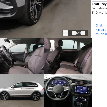
Emil Fre
Bernstras
3110 Müns
Chat
+41 31 
1/17
muensi