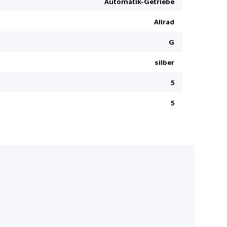
Automatik-Getriebe
Deaktivier
Allrad
Knieairbag
USB-C Ansc
G
Radio Read
silber
Kopfairbag
5
Auto-Hold
Müdigkeit
5
Digitaler
Wireless 
Airbag Fah
Jetzt rundum 
inklusive. Nu