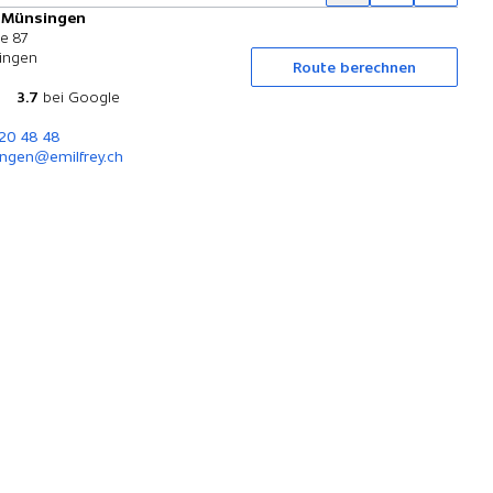
y Münsingen
Probefahrt
se 87
ingen
Route berechnen
3.7
bei Google
720 48 48
ngen@emilfrey.ch