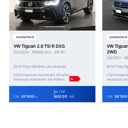
QualityCheck
QualityCheck
VW Tiguan 2.0 TSI R DSG
VW Tiguan
2WD
02/2023 - 78'800 km - 319 PS
03/2021 - 6
Emil Frey Genève Les Acacias
Emil Frey N
CO2-Emissionen kombiniert 214 g/km
CO2-Emission
G
Verbrauch kombiniert 9.4 l/100km
Verbrauch kom
ab CHF
35'900.–
402.00
26'500
CHF
/Mt.
CHF