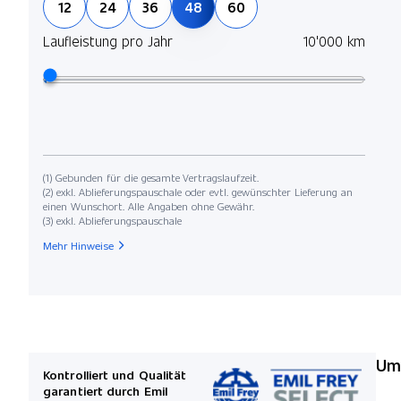
12
24
36
48
60
Laufleistung pro Jahr
10'000 km
(1) Gebunden für die gesamte Vertragslaufzeit.
(2) exkl. Ablieferungspauschale oder evtl. gewünschter Lieferung an
einen Wunschort. Alle Angaben ohne Gewähr.
(3) exkl. Ablieferungspauschale
Mehr Hinweise
Umw
Kontrolliert und Qualität
garantiert durch Emil