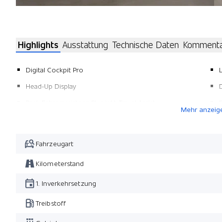
Highlights
Ausstattung
Technische Daten
Komment
Digital Cockpit Pro
Head-Up Display
Pack Fahrerassistenz Plus inkl. Travel Assist
Mehr anzeig
Navigationssystem Discover Media S&I + Head-Up
Metallic-Lackierung Exklusiv
P
Fahrzeugart
Aussenspiegel elektrisch anklappbar
Kilometerstand
Easy Open & Close der Heckklappe
1. Inverkehrsetzung
Treibstoff