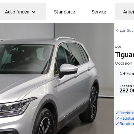
Auto finden
Standorte
Service
Arbei
zur Su
VW
Tigua
Occasion 
CH-Fahr
Leasen
a
282.0
Direkt 
Haustü
Rundum