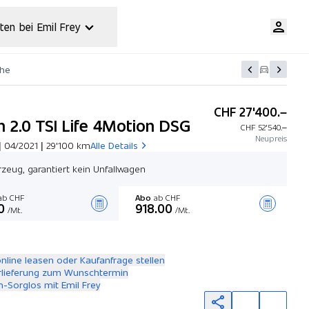
ten bei Emil Frey
che
CHF 27'400.–
n 2.0 TSI Life 4Motion DSG
CHF 52'540.–
Neupreis
| 04/2021 | 29'100 km
Alle Details
zeug, garantiert kein Unfallwagen
b CHF
Abo
ab CHF
0
918.00
/Mt.
/Mt.
Angebot zusammenstellen
online leasen oder Kaufanfrage stellen
rlieferung zum Wunschtermin
-Sorglos mit Emil Frey