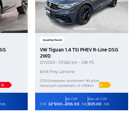
QualityCheck
DSG
VW Tiguan 1.4 TSI PHEV R-Line DSG
2WD
01/2023 - 53'282 km - 245 PS
Emil Frey Lamone
CO2-Emissionen kombiniert 49 g/km
G
E
Verbrauch kombiniert 2.1 l/100km
ab CHF
Abo ab CHF
32'900.–
356.00
935.00
/Mt.
CHF
/Mt.
/Mt.