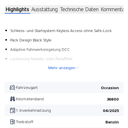
Highlights
Ausstattung
Technische Daten
Kommentar
Schliess- und Startsystem Keyless Access ohne Safe-Lock
Pack Design Black Style
Adaptive Fahrwerksregelung DCC
Lackierung Metallic oder Perleffekt
Mehr anzeigen
IQ Light Matrix LED-Scheinwerfer
Navigationssystem Discover Pro Streaming & Internet
Rückfahrkamera
Fahrzeugart
Occasion
Navigationssystem Discover Pro Streaming & Internet
Kilometerstand
36800
Pack Design Black Style
1. Inverkehrsetzung
04/2025
Treibstoff
Benzin