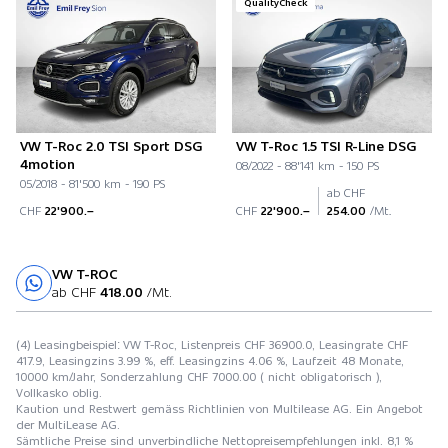
QualityCheck
VW T-Roc 2.0 TSI Sport DSG
VW T-Roc 1.5 TSI R-Line DSG
4motion
08/2022 - 88'141 km - 150 PS
05/2018 - 81'500 km - 190 PS
ab CHF
CHF
22'900.–
CHF
22'900.–
254.00
/Mt.
VW T-ROC
Probefahrt
ab CHF
418.00
/Mt.
(4) Leasingbeispiel: VW T-Roc, Listenpreis CHF 36900.0, Leasingrate CHF
417.9, Leasingzins 3.99 %, eff. Leasingzins 4.06 %, Laufzeit 48 Monate,
10000 km/Jahr, Sonderzahlung CHF 7000.00 ( nicht obligatorisch ),
Vollkasko oblig.
Kaution und Restwert gemäss Richtlinien von Multilease AG. Ein Angebot
der MultiLease AG.
Sämtliche Preise sind unverbindliche Nettopreisempfehlungen inkl. 8,1 %