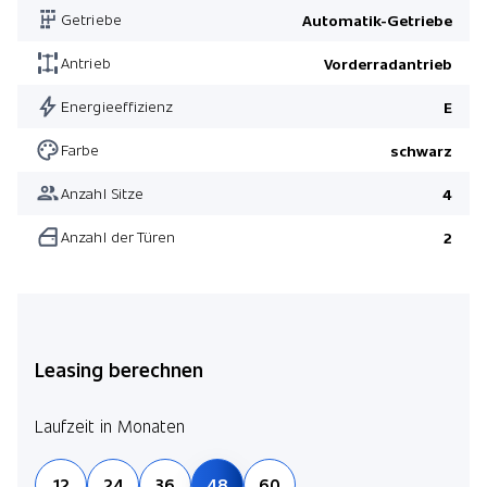
Getriebe
Automatik-Getriebe
Antrieb
Vorderradantrieb
Energieeffizienz
E
Farbe
schwarz
Anzahl Sitze
4
Anzahl der Türen
2
Leasing berechnen
Laufzeit in Monaten
12
24
36
48
60