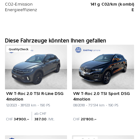
CO2-Emission
141 g C02/km (kombi)
Energieeffizienz
E
Diese Fahrzeuge könnten Ihnen gefallen
QualityCheck
VW T-Roc 2.0 TSI R-Line DSG
VW T-Roc 2.0 TSI Sport DSG
4motion
4motion
12/2023 - 38'633 km - 190 PS
08/2018 - 75'514 km - 190 PS
ab CHF
CHF
34'900.–
387.00
/Mt.
CHF
20'800.–