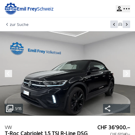
Emil Frey
Schweiz
zur Suche
1/15
CHF 36'900.–
VW
T-Roc Cabriolet 1.5 TSI R-Line DSG
CHF 61'040.–