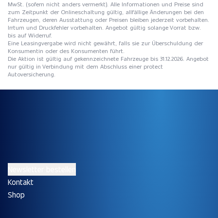
MwSt. (sofern nicht anders vermerkt). Alle Informationen und Preise sind
zum Zeitpunkt der Onlineschaltung gültig, allfällige Änderungen bei den
Fahrzeugen, deren Ausstattung oder Preisen bleiben jederzeit vorbehalten.
Irrtum und Druckfehler vorbehalten. Angebot gültig solange Vorrat bzw.
bis auf Widerruf.
Eine Leasingvergabe wird nicht gewährt, falls sie zur Überschuldung der
Konsumentin oder des Konsumenten führt.
Die Aktion ist gültig auf gekennzeichnete Fahrzeuge bis 31.12.2026. Angebot
nur gültig in Verbindung mit dem Abschluss einer protect
Autoversicherung.
Newsletter bestellen
Kontakt
Shop