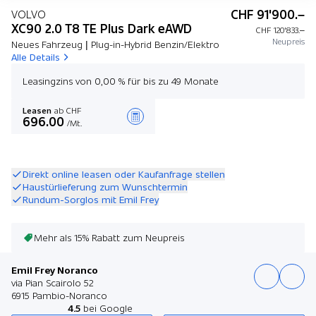
CHF 91'900.–
VOLVO
XC90 2.0 T8 TE Plus Dark eAWD
CHF 120'833.–
Neupreis
Neues Fahrzeug | Plug-in-Hybrid Benzin/Elektro
Alle Details
Leasingzins von 0,00 % für bis zu 49 Monate
Leasen
ab CHF
696.00
/Mt.
Angebot zusammenstellen
Direkt online leasen oder Kaufanfrage stellen
Haustürlieferung zum Wunschtermin
Rundum-Sorglos mit Emil Frey
Mehr als 15% Rabatt zum Neupreis
Emil Frey Noranco
via Pian Scairolo 52
6915 Pambio-Noranco
4.5
bei Google