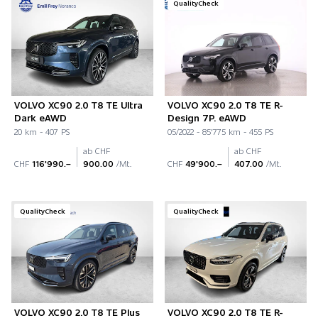
QualityCheck
VOLVO XC90 2.0 T8 TE Ultra
VOLVO XC90 2.0 T8 TE R-
Dark eAWD
Design 7P. eAWD
20 km - 407 PS
05/2022 - 85'775 km - 455 PS
ab CHF
ab CHF
CHF
116'990.–
900.00
/Mt.
CHF
49'900.–
407.00
/Mt.
QualityCheck
QualityCheck
VOLVO XC90 2.0 T8 TE Plus
VOLVO XC90 2.0 T8 TE R-