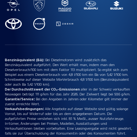
Benzinäquivalent (Bä):
Bei Dieselmotoren wird zusätzlich das
Benzinäquivalent aufgeführt. Den Wert erhält man, indem man den
Dieselverbrauch/100 km mit dem Faktor 113 multipliziert. So ergibt sich zum
Beispiel aus einem Dieselverbrauch von 4,8 l/100 km ein Ba von 5,42 1/100 km.
Schreibweise auf dieser Website Mix-Verbrauch 4,8 1/100 km (Benzinäquivalent
oder auch Ba 5,42 1/100 km).
Der Durchschnittswert der CO₂-Emissionen
aller in der Schweiz verkauften
Neuwagen beträgt 111 g/km für das Jahr 2026. Der Zielwert liegt bei 93.6 g/km.
Garantie/Service:
Bei den Angaben in Jahren oder Kilometer gilt immer der
zuerst erreichte Wert.
Verkaufsbedingungen:
Alle Angebote auf dieser Website sind gültig solange
Vorrat, bis auf Widerruf oder bis an dem angegebenen Datum. Die
aufgeführten Preise verstehen sich inkl. 8.1 % MwSt., ausser Nutzfahrzeuge.
Irrtümer, Änderungen bei Preisen, Modellen, Ausstattungen und
Verkaufsaktionen bleiben vorbehalten. Eine Leasingvergabe wird nicht gewährt,
falls sie zur Überschuldung der Konsumentin oder des Konsumenten führt.