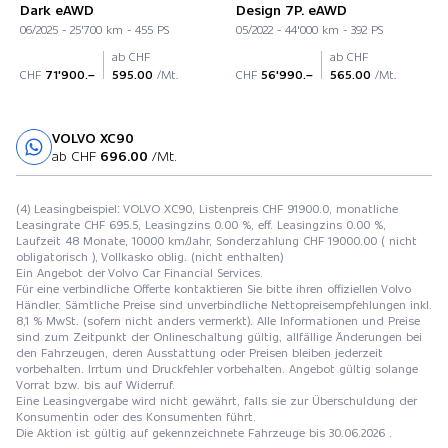
Dark eAWD
Design 7P. eAWD
06/2025 - 25'700 km - 455 PS
05/2022 - 44'000 km - 392 PS
ab CHF
ab CHF
CHF
71'900.–
595.00
/Mt.
CHF
56'990.–
565.00
/Mt.
VOLVO XC90
Probefahrt
ab CHF
696.00
/Mt.
(4) Leasingbeispiel: VOLVO XC90, Listenpreis CHF 91900.0, monatliche
Leasingrate CHF 695.5, Leasingzins 0.00 %, eff. Leasingzins 0.00 %,
Laufzeit 48 Monate, 10000 km/Jahr, Sonderzahlung CHF 19000.00 ( nicht
obligatorisch ), Vollkasko oblig. (nicht enthalten)
Ein Angebot der Volvo Car Financial Services.
Für eine verbindliche Offerte kontaktieren Sie bitte ihren offiziellen Volvo
Händler. Sämtliche Preise sind unverbindliche Nettopreisempfehlungen inkl.
8,1 % MwSt. (sofern nicht anders vermerkt). Alle Informationen und Preise
sind zum Zeitpunkt der Onlineschaltung gültig, allfällige Änderungen bei
den Fahrzeugen, deren Ausstattung oder Preisen bleiben jederzeit
vorbehalten. Irrtum und Druckfehler vorbehalten. Angebot gültig solange
Vorrat bzw. bis auf Widerruf.
Eine Leasingvergabe wird nicht gewährt, falls sie zur Überschuldung der
Konsumentin oder des Konsumenten führt.
Die Aktion ist gültig auf gekennzeichnete Fahrzeuge bis 30.06.2026 .