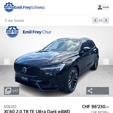
Emil Frey
Schweiz
zur Suche
1/17
CHF 96'230.–
VOLVO
XC60 2.0 T8 TE Ultra Dark eAWD
CHF 102'330.–