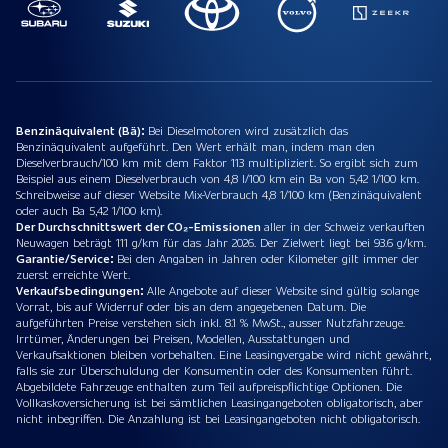
Benzinäquivalent (Bä):
Bei Dieselmotoren wird zusätzlich das
Benzinäquivalent aufgeführt. Den Wert erhält man, indem man den
Dieselverbrauch/100 km mit dem Faktor 113 multipliziert. So ergibt sich zum
Beispiel aus einem Dieselverbrauch von 4,8 l/100 km ein Ba von 5,42 1/100 km.
Schreibweise auf dieser Website Mix-Verbrauch 4,8 1/100 km (Benzinäquivalent
oder auch Ba 5,42 1/100 km).
Der Durchschnittswert der CO₂-Emissionen
aller in der Schweiz verkauften
Neuwagen beträgt 111 g/km für das Jahr 2026. Der Zielwert liegt bei 93.6 g/km.
Garantie/Service:
Bei den Angaben in Jahren oder Kilometer gilt immer der
zuerst erreichte Wert.
Verkaufsbedingungen:
Alle Angebote auf dieser Website sind gültig solange
Vorrat, bis auf Widerruf oder bis an dem angegebenen Datum. Die
aufgeführten Preise verstehen sich inkl. 8.1 % MwSt., ausser Nutzfahrzeuge.
Irrtümer, Änderungen bei Preisen, Modellen, Ausstattungen und
Verkaufsaktionen bleiben vorbehalten. Eine Leasingvergabe wird nicht gewährt,
falls sie zur Überschuldung der Konsumentin oder des Konsumenten führt.
Abgebildete Fahrzeuge enthalten zum Teil aufpreispflichtige Optionen. Die
Vollkaskoversicherung ist bei sämtlichen Leasingangeboten obligatorisch, aber
nicht inbegriffen. Die Anzahlung ist bei Leasingangeboten nicht obligatorisch.