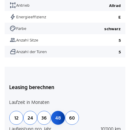
Antrieb
Allrad
Energieeffizienz
E
Farbe
schwarz
Anzahl Sitze
5
Anzahl der Türen
5
Leasing berechnen
Laufzeit in Monaten
12
24
36
48
60
Laufleistung pro Jahr
10'000 km