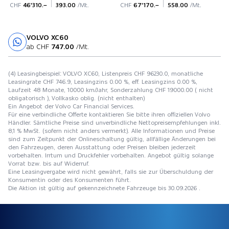
CHF
46'310.–
393.00
/Mt.
CHF
67'170.–
558.00
/Mt.
VOLVO XC60
Probefahrt
ab CHF
747.00
/Mt.
(4) Leasingbeispiel: VOLVO XC60, Listenpreis CHF 96230.0, monatliche
Leasingrate CHF 746.9, Leasingzins 0.00 %, eff. Leasingzins 0.00 %,
Laufzeit 48 Monate, 10000 km/Jahr, Sonderzahlung CHF 19000.00 ( nicht
obligatorisch ), Vollkasko oblig. (nicht enthalten)
Ein Angebot der Volvo Car Financial Services.
Für eine verbindliche Offerte kontaktieren Sie bitte ihren offiziellen Volvo
Händler. Sämtliche Preise sind unverbindliche Nettopreisempfehlungen inkl.
8,1 % MwSt. (sofern nicht anders vermerkt). Alle Informationen und Preise
sind zum Zeitpunkt der Onlineschaltung gültig, allfällige Änderungen bei
den Fahrzeugen, deren Ausstattung oder Preisen bleiben jederzeit
vorbehalten. Irrtum und Druckfehler vorbehalten. Angebot gültig solange
Vorrat bzw. bis auf Widerruf.
Eine Leasingvergabe wird nicht gewährt, falls sie zur Überschuldung der
Konsumentin oder des Konsumenten führt.
Die Aktion ist gültig auf gekennzeichnete Fahrzeuge bis 30.09.2026 .