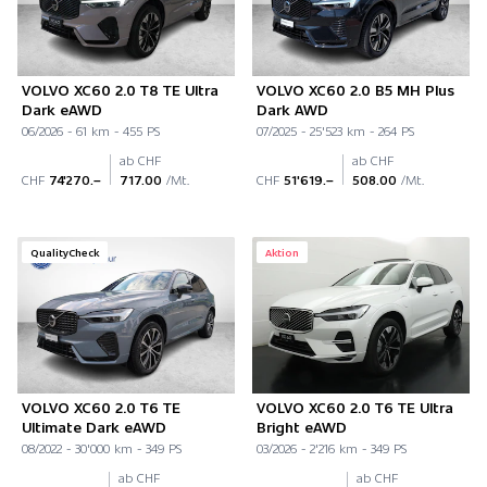
VOLVO XC60 2.0 T8 TE Ultra
VOLVO XC60 2.0 B5 MH Plus
Dark eAWD
Dark AWD
06/2026 - 61 km - 455 PS
07/2025 - 25'523 km - 264 PS
ab CHF
ab CHF
CHF
74'270.–
717.00
/Mt.
CHF
51'619.–
508.00
/Mt.
QualityCheck
Aktion
VOLVO XC60 2.0 T6 TE
VOLVO XC60 2.0 T6 TE Ultra
Ultimate Dark eAWD
Bright eAWD
08/2022 - 30'000 km - 349 PS
03/2026 - 2'216 km - 349 PS
ab CHF
ab CHF