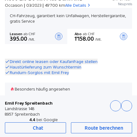
Neupreis
Occasion | 03/2023 | 49'700 km
Alle Details
CH-Fahrzeug, garantiert kein Unfallwagen, Herstellergarantie,
gratis Service
Leasen
ab CHF
Abo
ab CHF
395.00
1'158.00
/Mt.
/Mt.
Angebot zusammenstellen
Direkt online leasen oder Kaufanfrage stellen
Haustürlieferung zum Wunschtermin
Rundum-Sorglos mit Emil Frey
Besonders häufig angesehen
Emil Frey Spreitenbach
Landstrasse 148
8957 Spreitenbach
4.4
bei Google
Chat
Route berechnen