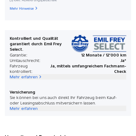
Startdat
Mehr Hinweise
Mona
Kontrolliert und Qualität
garantiert durch Emil Frey
Select.
*Preis
Garantie:
12 Monate / 12'000 km
Umtauschrecht:
Ja*
Fahrzeug
Ja, mittels umfangreichem Fachmann-
kontrolliert:
Check
Mehr erfahren
Versicherung
Sie können bei uns auch direkt Ihr Fahrzeug beim Kauf-
oder Leasingsabschluss mitversichern lassen.
Mehr erfahren