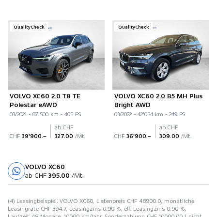
QualityCheck
QualityCheck
VOLVO XC60 2.0 T8 TE
VOLVO XC60 2.0 B5 MH Plus
Polestar eAWD
Bright AWD
03/2021 - 87'500 km - 405 PS
03/2022 - 42'054 km - 249 PS
ab CHF
ab CHF
CHF
39'900.–
327.00
/Mt.
CHF
36'900.–
309.00
/Mt.
VOLVO XC60
Probefahrt
ab CHF
395.00
/Mt.
(4) Leasingbeispiel: VOLVO XC60, Listenpreis CHF 48900.0, monatliche
Leasingrate CHF 394.7, Leasingzins 0.90 %, eff. Leasingzins 0.90 %,
Laufzeit 48 Monate, 10000 km/Jahr, Sonderzahlung CHF 10000.00 ( nicht