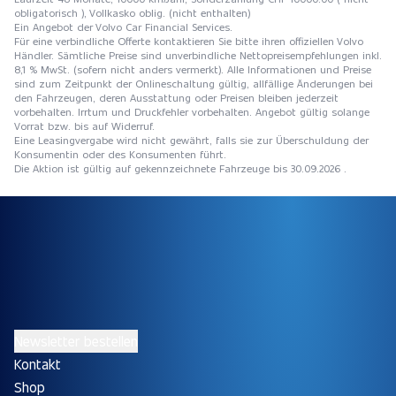
obligatorisch ), Vollkasko oblig. (nicht enthalten)
Ein Angebot der Volvo Car Financial Services.
Für eine verbindliche Offerte kontaktieren Sie bitte ihren offiziellen Volvo
Händler. Sämtliche Preise sind unverbindliche Nettopreisempfehlungen inkl.
8,1 % MwSt. (sofern nicht anders vermerkt). Alle Informationen und Preise
sind zum Zeitpunkt der Onlineschaltung gültig, allfällige Änderungen bei
den Fahrzeugen, deren Ausstattung oder Preisen bleiben jederzeit
vorbehalten. Irrtum und Druckfehler vorbehalten. Angebot gültig solange
Vorrat bzw. bis auf Widerruf.
Eine Leasingvergabe wird nicht gewährt, falls sie zur Überschuldung der
Konsumentin oder des Konsumenten führt.
Die Aktion ist gültig auf gekennzeichnete Fahrzeuge bis 30.09.2026 .
Newsletter bestellen
Kontakt
Shop