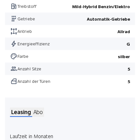
Treibstoff
Mild-Hybrid Benzin/Elektro
HiFi-System Harman/Kardon
Getriebe
Automatik-Getriebe
Pack Driver Assist
Pack Light
Antrieb
Allrad
Pack Winter
Energieeffizienz
G
Farbe
silber
Anzahl Sitze
5
Anzahl der Türen
5
Leasing
Abo
Laufzeit in Monaten