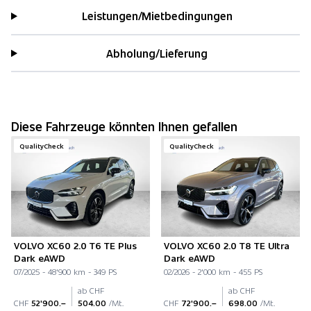
Leistungen/Mietbedingungen
Abholung/Lieferung
Diese Fahrzeuge könnten Ihnen gefallen
QualityCheck
QualityCheck
VOLVO XC60 2.0 T6 TE Plus
VOLVO XC60 2.0 T8 TE Ultra
Dark eAWD
Dark eAWD
07/2025 - 48'900 km - 349 PS
02/2026 - 2'000 km - 455 PS
ab CHF
ab CHF
CHF
52'900.–
504.00
/Mt.
CHF
72'900.–
698.00
/Mt.