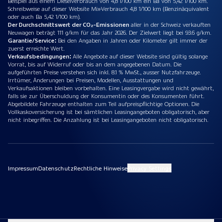
Beispiel aus einem Dieselverbrauch von 4,8 l/100 km ein Ba von 5,42 1/100 km.
Schreibweise auf dieser Website Mix-Verbrauch 4,8 1/100 km (Benzinäquivalent
oder auch Ba 5,42 1/100 km).
Der Durchschnittswert der CO₂-Emissionen
aller in der Schweiz verkauften
Neuwagen beträgt 111 g/km für das Jahr 2026. Der Zielwert liegt bei 93.6 g/km.
Garantie/Service:
Bei den Angaben in Jahren oder Kilometer gilt immer der
zuerst erreichte Wert.
Verkaufsbedingungen:
Alle Angebote auf dieser Website sind gültig solange
Vorrat, bis auf Widerruf oder bis an dem angegebenen Datum. Die
aufgeführten Preise verstehen sich inkl. 8.1 % MwSt., ausser Nutzfahrzeuge.
Irrtümer, Änderungen bei Preisen, Modellen, Ausstattungen und
Verkaufsaktionen bleiben vorbehalten. Eine Leasingvergabe wird nicht gewährt,
falls sie zur Überschuldung der Konsumentin oder des Konsumenten führt.
Abgebildete Fahrzeuge enthalten zum Teil aufpreispflichtige Optionen. Die
Vollkaskoversicherung ist bei sämtlichen Leasingangeboten obligatorisch, aber
nicht inbegriffen. Die Anzahlung ist bei Leasingangeboten nicht obligatorisch.
Impressum
Datenschutz
Rechtliche Hinweise
Privacy Settings