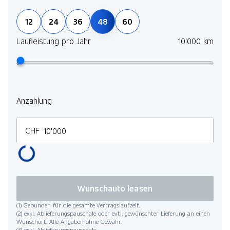
Jetz
12
24
36
48
60
und 
selb
Laufleistung pro Jahr
10'000 km
Mehr
Lauf
Anzahlung
CHF
Kilo
Wunschauto leasen
(1) Gebunden für die gesamte Vertragslaufzeit.
(2) exkl. Ablieferungspauschale oder evtl. gewünschter Lieferung an einen
Wunschort. Alle Angaben ohne Gewähr.
(3) exkl. Ablieferungspauschale