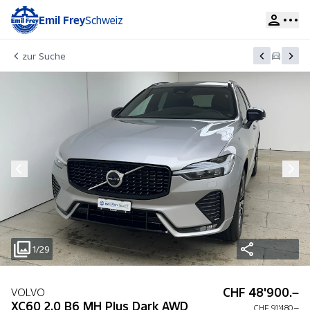
Emil Frey
Schweiz
zur Suche
1/29
CHF 48'900.–
VOLVO
XC60 2.0 B6 MH Plus Dark AWD
CHF 91'480.–