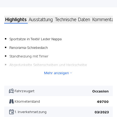
Highlights
Ausstattung
Technische Daten
Kommentar
Sportsitze in Textil/ Leder Nappa
Panorama-Schiebedach
Standheizung mit Timer
Abgedunkelte Seitenscheiben und Heckscheibe
Mehr anzeigen
Pack Winter
Pack Light
360° Kamera
Fahrzeugart
Occasion
Pack Driver Assist
Kilometerstand
49700
Leichtmetallräder 20" 5-Doppelspeichen
1. Inverkehrsetzung
03/2023
Metallic-Lackierung