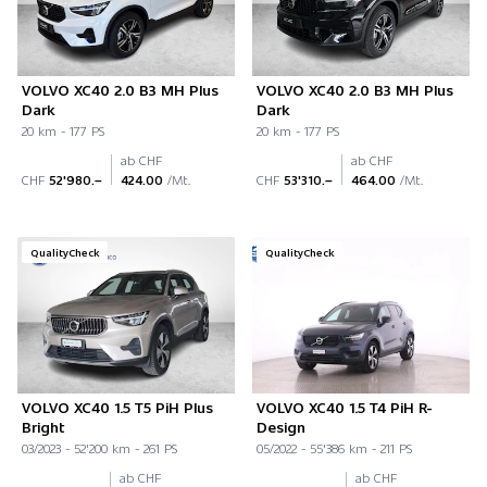
VOLVO XC40 2.0 B3 MH Plus
VOLVO XC40 2.0 B3 MH Plus
Dark
Dark
20 km - 177 PS
20 km - 177 PS
ab CHF
ab CHF
CHF
52'980.–
424.00
/Mt.
CHF
53'310.–
464.00
/Mt.
QualityCheck
QualityCheck
VOLVO XC40 1.5 T5 PiH Plus
VOLVO XC40 1.5 T4 PiH R-
Bright
Design
03/2023 - 52'200 km - 261 PS
05/2022 - 55'386 km - 211 PS
ab CHF
ab CHF