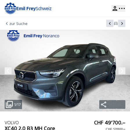
Emil Frey
Schweiz
zur Suche
1/17
CHF 49'700.–
VOLVO
XC40 2.0 B3 MH Core
CHF 53'800.–