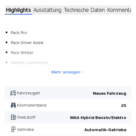
Highlights
Ausstattung
Technische Daten
Kommentar
Pack Pro
Pack Driver Assist
Pack Winter
Metallic-Lackierung
Mehr anzeigen
Pack Driver Assist
Pack Pro
Pack Winter
Fahrzeugart
Neues Fahrzeug
Kilometerstand
20
Treibstoff
Mild-Hybrid Benzin/Elektro
Getriebe
Automatik-Getriebe