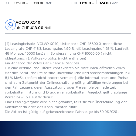
CHF
33'500.–
318.00
/Mt.
CHF
33'900.–
324.00
/Mt.
VOLVO XC40
Probefahrt
ab CHF
418.00
/Mt.
(4) Leasingbeispiel: VOLVO XC40, Listenpreis CHF 48800.0, monatliche
Leasingrate CHF 418.3, Leasingzins 1.90 %, eff. Leasingzins 1.92 %, Laufzeit
48 Monate, 10000 km/Jahr, Sonderzahlung CHF 10000.00 ( nicht
obligatorisch ), Vollkasko oblig. (nicht enthalten)
Ein Angebot der Volvo Car Financial Services.
Für eine verbindliche Offerte kontaktieren Sie bitte ihren offiziellen Volvo
Händler. Sämtliche Preise sind unverbindliche Nettopreisempfehlungen inkl.
8,1 % MwSt. (sofern nicht anders vermerkt). Alle Informationen und Preise
sind zum Zeitpunkt der Onlineschaltung gültig, allfällige Änderungen bei
den Fahrzeugen, deren Ausstattung oder Preisen bleiben jederzeit
vorbehalten. Irrtum und Druckfehler vorbehalten. Angebot gültig solange
Vorrat bzw. bis auf Widerruf.
Eine Leasingvergabe wird nicht gewährt, falls sie zur Überschuldung der
Konsumentin oder des Konsumenten führt.
Die Aktion ist gültig auf gekennzeichnete Fahrzeuge bis 30.06.2026 .