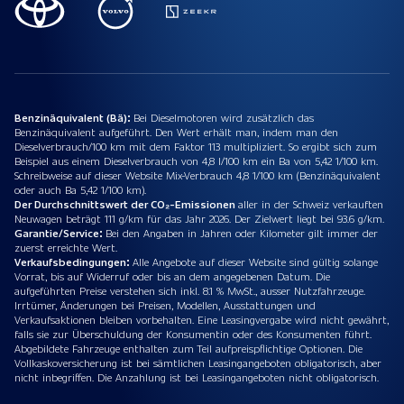
Benzinäquivalent (Bä):
Bei Dieselmotoren wird zusätzlich das
Benzinäquivalent aufgeführt. Den Wert erhält man, indem man den
Dieselverbrauch/100 km mit dem Faktor 113 multipliziert. So ergibt sich zum
Beispiel aus einem Dieselverbrauch von 4,8 l/100 km ein Ba von 5,42 1/100 km.
Schreibweise auf dieser Website Mix-Verbrauch 4,8 1/100 km (Benzinäquivalent
oder auch Ba 5,42 1/100 km).
Der Durchschnittswert der CO₂-Emissionen
aller in der Schweiz verkauften
Neuwagen beträgt 111 g/km für das Jahr 2026. Der Zielwert liegt bei 93.6 g/km.
Garantie/Service:
Bei den Angaben in Jahren oder Kilometer gilt immer der
zuerst erreichte Wert.
Verkaufsbedingungen:
Alle Angebote auf dieser Website sind gültig solange
Vorrat, bis auf Widerruf oder bis an dem angegebenen Datum. Die
aufgeführten Preise verstehen sich inkl. 8.1 % MwSt., ausser Nutzfahrzeuge.
Irrtümer, Änderungen bei Preisen, Modellen, Ausstattungen und
Verkaufsaktionen bleiben vorbehalten. Eine Leasingvergabe wird nicht gewährt,
falls sie zur Überschuldung der Konsumentin oder des Konsumenten führt.
Abgebildete Fahrzeuge enthalten zum Teil aufpreispflichtige Optionen. Die
Vollkaskoversicherung ist bei sämtlichen Leasingangeboten obligatorisch, aber
nicht inbegriffen. Die Anzahlung ist bei Leasingangeboten nicht obligatorisch.