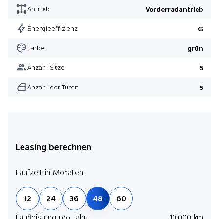
Antrieb
Vorderradantrieb
Energieeffizienz
G
Farbe
grün
Anzahl Sitze
5
Anzahl der Türen
5
Leasing berechnen
Laufzeit in Monaten
12
24
36
48
60
Laufleistung pro Jahr
10'000 km