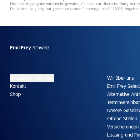
Eine Leasingvergabe wird nicht gewährt, falls sie zur Überschuldung der
Die Aktion ist gültig auf gekennzeichnete Fahrzeuge bis 31.12.2026. Angebo
Emil Frey
Schweiz
Newsletter bestellen
Wir über uns
Kontakt
Emil Frey Selec
Shop
Alternative Ant
Terminvereinba
Unsere Gesells
Offene Stellen
Versicherungen
Leasing und Fi