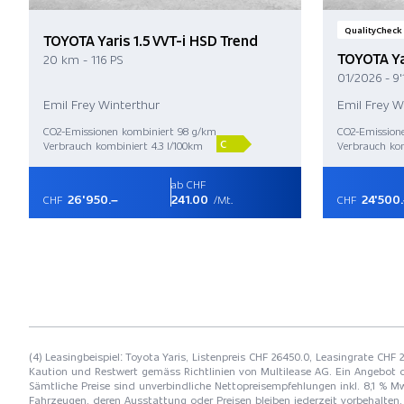
QualityCheck
TOYOTA Yaris 1.5 VVT-i HSD Trend
TOYOTA Ya
20 km - 116 PS
01/2026 - 9'
Emil Frey Winterthur
Emil Frey W
CO2-Emissionen kombiniert 98 g/km
CO2-Emission
C
Verbrauch kombiniert 4.3 l/100km
Verbrauch kom
ab CHF
26'950.–
241.00
24'500
CHF
/Mt.
CHF
(4) Leasingbeispiel: Toyota Yaris, Listenpreis CHF 26450.0, Leasingrate CHF 
Kaution und Restwert gemäss Richtlinien von Multilease AG. Ein Angebot 
Sämtliche Preise sind unverbindliche Nettopreisempfehlungen inkl. 8,1 % Mw
Fahrzeugen, deren Ausstattung oder Preisen bleiben jederzeit vorbehalten. 