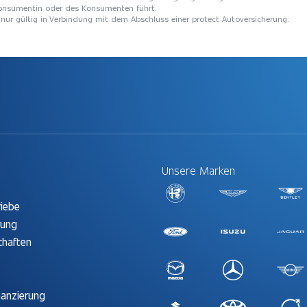
 Konsumentin oder des Konsumenten führt.
t nur gültig in Verbindung mit dem Abschluss einer protect Autoversicherung.
Unsere Marken
t
riebe
rung
chaften
nanzierung