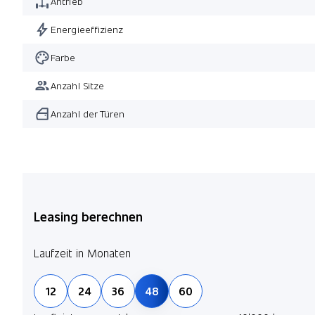
Antrieb
Energieeffizienz
Farbe
Anzahl Sitze
Anzahl der Türen
Leasing berechnen
Laufzeit in Monaten
12
24
36
48
60