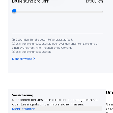
Laufleistung pro Jahr
10'000 km
(1) Gebunden für die gesamte Vertragslaufzeit.
(2) exkl. Ablieferungspauschale oder evtl. gewünschter Lieferung an
einen Wunschort. Alle Angaben ohne Gewähr.
(3) exkl. Ablieferungspauschale
Mehr Hinweise
Umw
Versicherung
Sie können bei uns auch direkt Ihr Fahrzeug beim Kauf-
oder Leasingsabschluss mitversichern lassen.
Ges
Mehr erfahren
CO2