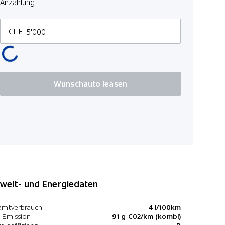
Anzahlung
CHF
Wunschauto leasen
elt- und Energiedaten
amtverbrauch
4 l/100km
-Emission
91 g C02/km (kombi)