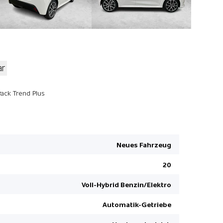
ar
Spurhaltea
Pack Trend Plus
Adaptiver
HSA Bergan
Kopfairbag
Neues Fahrzeug
Mittelarml
20
Apple Car 
Wireless C
Voll-Hybrid Benzin/Elektro
Sitzheizun
Automatik-Getriebe
Lenkrad b