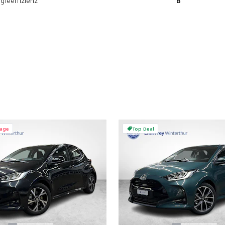
gieeffizienz
B
rage
Top Deal