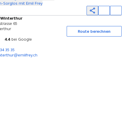
-Sorglos mit Emil Frey
 Winterthur
Probefahrt
strasse 65
erthur
Route berechnen
4.4
bei Google
234 35 35
nterthur@emilfrey.ch