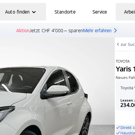
Auto finden
Standorte
Service
Arbei
Aktion
Jetzt CHF 4'000.– sparen
Mehr erfahren
zur Su
TOYOTA
Yaris 
Neues Fahr
Toyota 
Leasen
a
234.0
Direkt 
Haustü