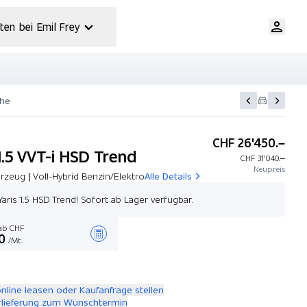
ten bei Emil Frey
che
CHF 26'450.–
1.5 VVT-i HSD Trend
CHF 31'040.–
Neupreis
zeug | Voll-Hybrid Benzin/Elektro
Alle Details
Yaris 1.5 HSD Trend! Sofort ab Lager verfügbar.
b CHF
0
/Mt.
Angebot zusammenstellen
online leasen oder Kaufanfrage stellen
rlieferung zum Wunschtermin