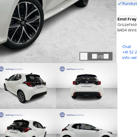
Rundum
Emil Frey
Grüzefeld
8404 Wint
Chat
+41 52 
1/12
info-wi