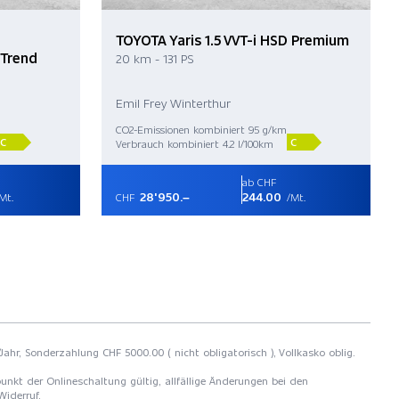
TOYOTA Yaris 1.5 VVT-i HSD Premium
 Trend
20 km - 131 PS
Emil Frey Winterthur
CO2-Emissionen kombiniert 95 g/km
C
C
Verbrauch kombiniert 4.2 l/100km
ab CHF
28'950.–
244.00
Mt.
CHF
/Mt.
Jahr, Sonderzahlung CHF 5000.00 ( nicht obligatorisch ), Vollkasko oblig.
unkt der Onlineschaltung gültig, allfällige Änderungen bei den
Widerruf.