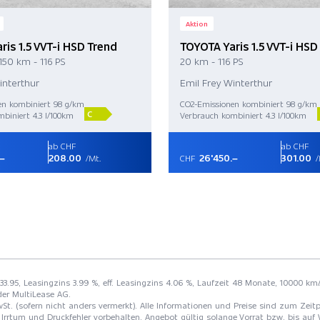
Aktion
ris 1.5 VVT-i HSD Trend
TOYOTA Yaris 1.5 VVT-i HSD
150 km - 116 PS
20 km - 116 PS
interthur
Emil Frey Winterthur
en kombiniert 98 g/km
CO2-Emissionen kombiniert 98 g/km
C
biniert 4.3 l/100km
Verbrauch kombiniert 4.3 l/100km
ab CHF
ab CHF
.–
208.00
26'450.–
301.00
/Mt.
CHF
/
233.95, Leasingzins 3.99 %, eff. Leasingzins 4.06 %, Laufzeit 48 Monate, 10000 km/
der MultiLease AG.
St. (sofern nicht anders vermerkt). Alle Informationen und Preise sind zum Zeitp
Irrtum und Druckfehler vorbehalten. Angebot gültig solange Vorrat bzw. bis auf 